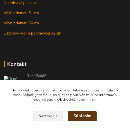
Nepriľnavá panvica
Wok, priemer: 31 cm
Wok, priemer: 36 cm
Liatinový wok s pokrievkou 32 cm
Kontakt
René Baláž
Eshop: +421 902 212 007
od 8:00 - do 16:00 hod
Tento web používá soubor cookie. Dalším procházením tohoto
webu vyjadřujete Souhlas s jejich používáním. Více informací v
info@kotlikyshop.sk
pod kategorií Obchodních podmínek.
Súhlasím
Nastavenia