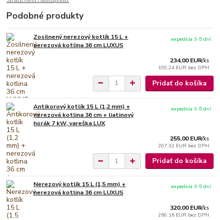
Strážiť cenu / dostupnosť
Podobné produkty
Zosilnený nerezový kotlík 15 L +
expedícia 3-5 dní
nerezová kotlina 36 cm LUXUS
234,00 EUR
/
ks
190,24 EUR
bez DPH
Pridať do košíka
Antikorový kotlík 15 L (1,2 mm) +
expedícia 3-5 dní
nerezová kotlina 36 cm + liatinový
horák 7 kW, vareška LUX
255,00 EUR
/
ks
207,32 EUR
bez DPH
Pridať do košíka
Nerezový kotlík 15 L (1,5 mm) +
expedícia 3-5 dní
nerezová kotlina 36 cm LUXUS
320,00 EUR
/
ks
260,16 EUR
bez DPH