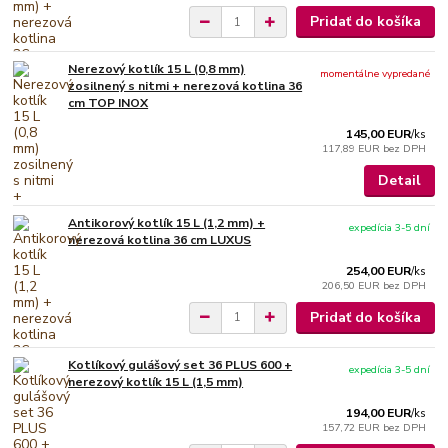
Pridať do košíka
Nerezový kotlík 15 L (0,8 mm)
momentálne vypredané
zosilnený s nitmi + nerezová kotlina 36
cm TOP INOX
145,00 EUR
/
ks
117,89 EUR
bez DPH
Detail
Antikorový kotlík 15 L (1,2 mm) +
expedícia 3-5 dní
nerezová kotlina 36 cm LUXUS
254,00 EUR
/
ks
206,50 EUR
bez DPH
Pridať do košíka
Kotlíkový gulášový set 36 PLUS 600 +
expedícia 3-5 dní
nerezový kotlík 15 L (1,5 mm)
194,00 EUR
/
ks
157,72 EUR
bez DPH