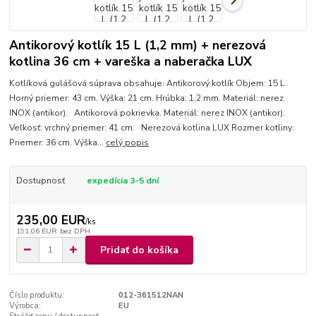
Antikorový kotlík 15 L (1,2 mm) + nerezová
kotlina 36 cm + vareška a naberačka LUX
Kotlíková gulášová súprava obsahuje: Antikorový kotlík Objem: 15 L.
Horný priemer: 43 cm. Výška: 21 cm. Hrúbka: 1,2 mm. Materiál: nerez
INOX (antikor). Antikorová pokrievka. Materiál: nerez INOX (antikor).
Veľkosť: vrchný priemer: 41 cm. Nerezová kotlina LUX Rozmer kotliny:
Priemer: 36 cm. Výška...
celý popis
Dostupnosť
expedícia 3-5 dní
235,00 EUR
/
ks
191,06 EUR
bez DPH
Pridať do košíka
Číslo produktu:
012-361512NAN
Výrobca:
EU