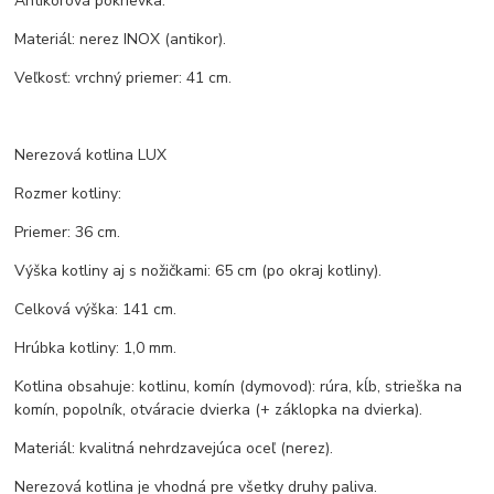
Antikorová pokrievka.
Materiál: nerez INOX (antikor).
Veľkosť: vrchný priemer: 41 cm.
Nerezová kotlina LUX
Rozmer kotliny:
Priemer: 36 cm.
Výška kotliny aj s nožičkami: 65 cm (po okraj kotliny).
Celková výška: 141 cm.
Hrúbka kotliny: 1,0 mm.
Kotlina obsahuje: kotlinu, komín (dymovod): rúra, kĺb, strieška na
komín, popolník, otváracie dvierka (+ záklopka na dvierka).
Materiál: kvalitná nehrdzavejúca oceľ (nerez).
Nerezová kotlina je vhodná pre všetky druhy paliva.