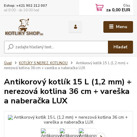
0
ks
Eshop: +421 902 212 007
za
0,00 EUR
od 8:00 - do 16:00 hod
Menu
Hľadať
Úvod
KOTLÍKY S NEREZ. KOTLINOU
Antikorový kotlík 15 L (1,2 mm) +
nerezová kotlina 36 cm + vareška a naberačka LUX
Antikorový kotlík 15 L (1,2 mm) +
nerezová kotlina 36 cm + vareška
a naberačka LUX