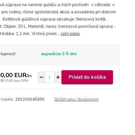
ová súprava na varenie gulášu a iných pochutín v záhrade, v
e pre rodiny, rôzne spoločenské akcie a posedenia pri dobrom
. Kotlíková gulášová súprava obsahuje: Nerezový kotlík.
ť: Objem: 20 L. Materiál: nerez (nerezová povrchová úprava -
 Hrúbka: 1,2 mm. Vrchný priem...
celý popis
tupnosť
expedícia 3-5 dní
0,00 EUR
/
ks
Pridať do košíka
,95 EUR
bez DPH
roduktu:
201204245600
Strážiť cenu / dostupnosť