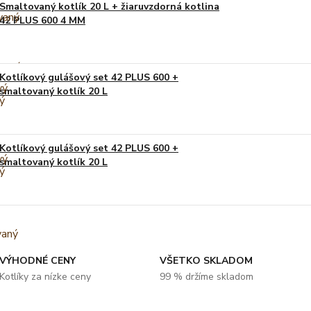
Smaltovaný kotlík 20 L + žiaruvzdorná kotlina
42 PLUS 600 4 MM
Kotlíkový gulášový set 42 PLUS 600 +
smaltovaný kotlík 20 L
Kotlíkový gulášový set 42 PLUS 600 +
smaltovaný kotlík 20 L
VÝHODNÉ CENY
VŠETKO SKLADOM
Kotlíky za nízke ceny
99 % držíme skladom