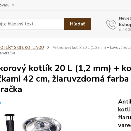
tovaru
Neviet
Hľadať
Esho
od 8:0
KOTLÍKY S OH. KOTLINOU
Antikorový kotlík 20 L (1,2 mm) + kovová kotl
naberačka
korový kotlík 20 L (1,2 mm) + k
čkami 42 cm, žiaruvzdorná farba
račka
Anti
kotl
žiar
vare