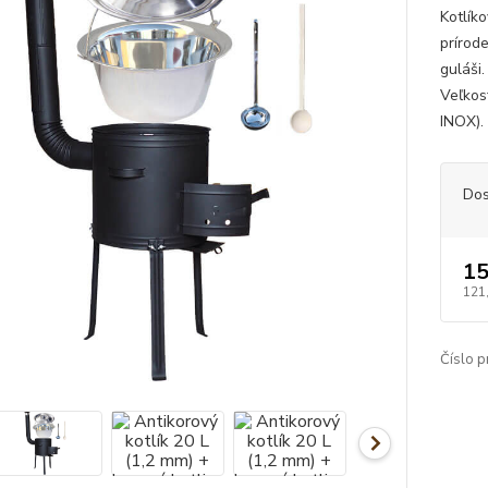
Kotlík
prírod
guláši
Veľkos
INOX).
Dos
15
121
Číslo p