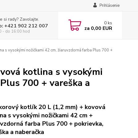
Prihlásenie
e si rady? Zavolajte.
0
ks
p: +421 902 212 007
za
0,00 EUR
0 - do 16:00 hod
ina s vysokými nožičkami 42 cm, žiaruvzdorná farba Plus 700 +
ovová kotlina s vysokými
 Plus 700 + vareška a
korový kotlík 20 L (1,2 mm) + kovová
ina s vysokými nožičkami 42 cm +
uvzdorná farba Plus 700 + pokrievka,
ška a naberačka