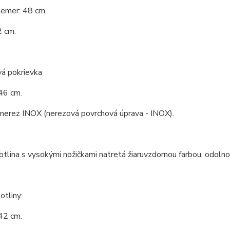
iemer: 48 cm.
2 cm.
vá pokrievka
46 cm.
 nerez INOX (nerezová povrchová úprava - INOX).
tlina s vysokými nožičkami natretá žiaruvzdornou farbou, odoln
tliny:
42 cm.