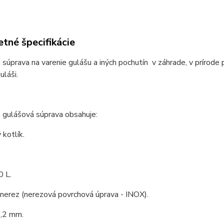
tné špecifikácie
 súprava na varenie gulášu a iných pochutín v záhrade, v prírode 
láši.
 gulášová súprava obsahuje:
kotlík.
0 L.
 nerez (nerezová povrchová úprava - INOX).
1,2 mm.