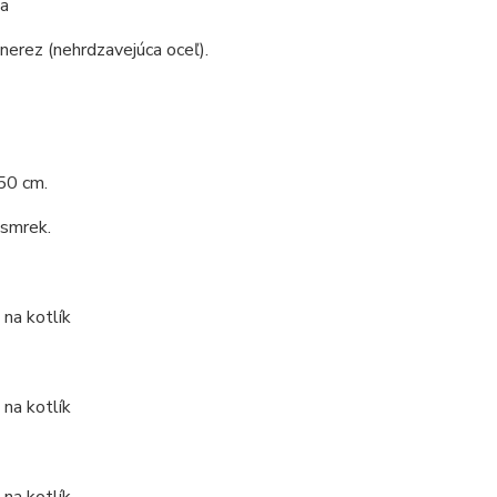
a
 nerez (nehrdzavejúca oceľ).
50 cm.
 smrek.