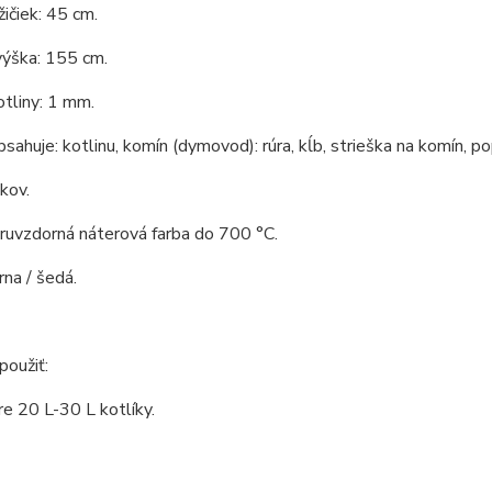
ičiek: 45 cm.
výška: 155 cm.
tliny: 1 mm.
bsahuje: kotlinu, komín (dymovod): rúra, kĺb, strieška na komín, po
 kov.
aruvzdorná náterová farba do 700 °C.
rna / šedá.
oužiť:
re 20 L-30 L kotlíky.