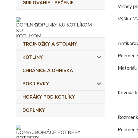
GRILOVANIE - PEČENIE
Vrchný pr
Výška: 2
DOPLNKY KU KOTLÍKOM
Antikoro
TROJNOŽKY A STOJANY
Priemer: 
KOTLINY
Materiál:
CHRÁNIČE A OHNISKÁ
POKRIEVKY
Kovová ko
HORÁKY POD KOTLÍKY
DOPLNKY
Rozmer ko
Priemer: 
DOMÁCE POTREBY