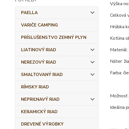
Výška nož
PAELLA
Celková 
VARIČE CAMPING
Hrúbka ko
PRÍSLUŠENSTVO ZEMNÝ PLYN
Kotlina o
Materiál:
LIATINOVÝ RIAD
Náter: ži
NEREZOVÝ RIAD
Farba: čie
SMALTOVANÝ RIAD
RÍMSKY RIAD
Možnosť p
NEPRIĽNAVÝ RIAD
Ideálna p
KERAMICKÝ RIAD
DREVENÉ VÝROBKY