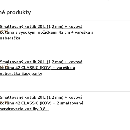
é produkty
Smaltovaný kotlík 20 L (1,2 mm) + kovová
kotlina s vysokými nožičkami 42 cm + vareška a
naberačka
Smaltovaný kotlík 20 L (1,2 mm) + kovová
kotlina 42 CLASSIC (KOV) + vareška a
naberačka Easy party
Smaltovaný kotlík 20 L (1,2 mm) + kovová
kotlina 42 CLASSIC (KOV) + 2 smaltované
servírovacie kotlíky 0,8 L