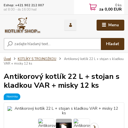
0
ks
Eshop: +421 902 212 007
za
0,00 EUR
od 8:00 - do 16:00 hod
Menu
Hľadať
Úvod
KOTLÍKY S TROJNOŽKOU
Antikorový kotlík 22 L + stojan s kladkou
VAR + misky 12 ks
Antikorový kotlík 22 L + stojan s
kladkou VAR + misky 12 ks
Novinka