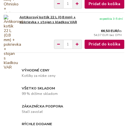
Pridať do košíka
Antikorový kotlík 22 L (0,8 mm) +
expedícia 3-5 dní
pokrievka + stojan s kladkou VAR
66,50 EUR
/
ks
54,07 EUR
bez DPH
Pridať do košíka
VÝHODNÉ CENY
Kotlíky za nízke ceny
VŠETKO SKLADOM
99 % držíme skladom
ZÁKAZNÍCKA PODPORA
Stačí zavolať
RÝCHLE DODANIE