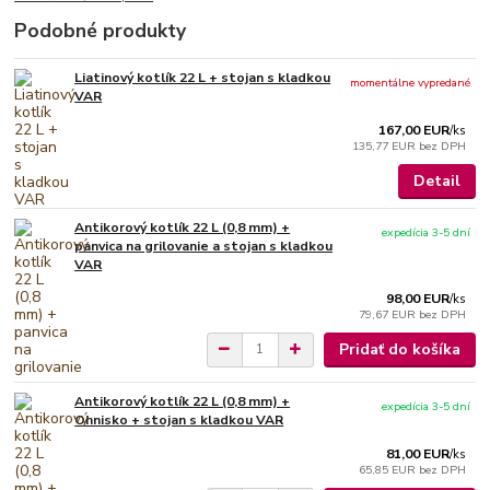
Podobné produkty
Liatinový kotlík 22 L + stojan s kladkou
momentálne vypredané
VAR
167,00 EUR
/
ks
135,77 EUR
bez DPH
Detail
Antikorový kotlík 22 L (0,8 mm) +
expedícia 3-5 dní
panvica na grilovanie a stojan s kladkou
VAR
98,00 EUR
/
ks
79,67 EUR
bez DPH
Pridať do košíka
Antikorový kotlík 22 L (0,8 mm) +
expedícia 3-5 dní
Ohnisko + stojan s kladkou VAR
81,00 EUR
/
ks
65,85 EUR
bez DPH