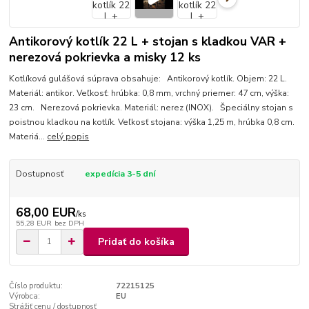
Antikorový kotlík 22 L + stojan s kladkou VAR +
nerezová pokrievka a misky 12 ks
Kotlíková gulášová súprava obsahuje: Antikorový kotlík. Objem: 22 L.
Materiál: antikor. Veľkosť: hrúbka: 0,8 mm, vrchný priemer: 47 cm, výška:
23 cm. Nerezová pokrievka. Materiál: nerez (INOX). Špeciálny stojan s
poistnou kladkou na kotlík. Veľkosť stojana: výška 1,25 m, hrúbka 0,8 cm.
Materiá...
celý popis
Dostupnosť
expedícia 3-5 dní
68,00 EUR
/
ks
55,28 EUR
bez DPH
Pridať do košíka
Číslo produktu:
72215125
Výrobca:
EU
Strážiť cenu / dostupnosť