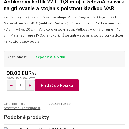
Antikorový kotlík 22 L (0,8 mm) + železná panvica
na grilovanie a stojan s poistnou kladkou VAR
Kotlíková gulášová súprava obsahuje: Antikorový kotlík. Objem: 22 L.
Materiál: nerez INOX (antikor).. Veľkosť: hrúbka: 0,8 mm, Vrchný priemer:
47 cm, výška: 20 cm. Antikorová pokrievka. Veľkosť: vrchný priemer: 46
cm. Materiál: nerez INOX (antikor). Špeciálny stojan s poistnou kladkou
na kotlík....
celý popis
Dostupnosť
expedícia 3-5 dní
98,00 EUR
/
ks
79,67 EUR
bez DPH
Pridať do košíka
Číslo produktu:
22084612549
Strážiť cenu / dostupnosť
Podobné produkty