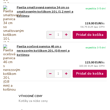
Paella smaltovaná panvica 34 cm so
expedícia 3-5 dní
smaltovaným kotlíkom 10 L (1,2 mm) a
kotlinou
119,00 EUR
/
ks
96,75 EUR
bez DPH
Pridať do košíka
Paella oceľová panvica 46 cm s
expedícia 3-5 dní
nerezovým kotlíkom 20 L (0,8 mm) a
kotlinou
123,00 EUR
/
ks
100,00 EUR
bez DPH
Pridať do košíka
VÝHODNÉ CENY
Kotlíky za nízke ceny