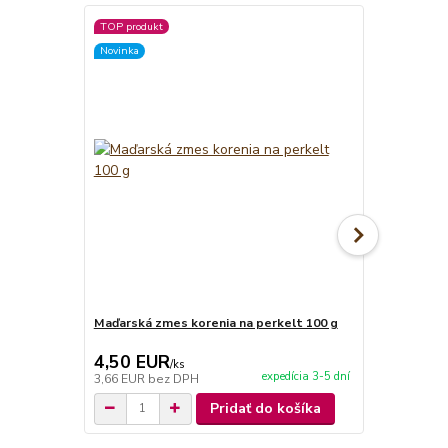
TOP produkt
Novinka
Novinka
Maďarská zmes korenia na perkelt 100 g
Maďarská zm
4,50 EUR
4,50 EU
/
ks
expedícia 3-5 dní
3,66 EUR
bez DPH
3,66 EUR
be
Pridať do košíka