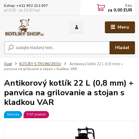
0
ks
Eshop: +421 902 212 007
za
0,00 EUR
od 8:00 - do 16:00 hod
Menu
Hľadať
Úvod
KOTLÍKY S TROJNOŽKOU
Antikorový kotlík 22 L (0,8 mm) +
panvica na grilovanie a stojan s kladkou VAR
Antikorový kotlík 22 L (0,8 mm) +
panvica na grilovanie a stojan s
kladkou VAR
Novinka
TOP produkt