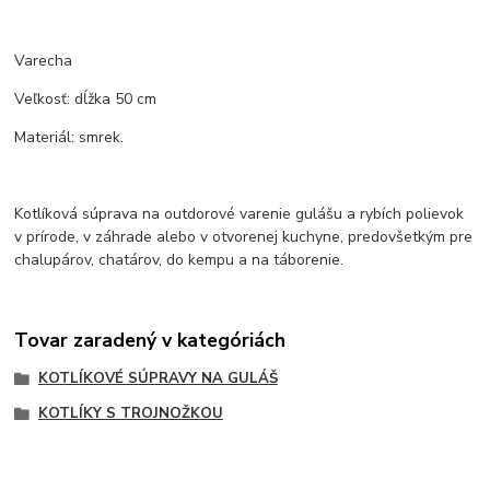
Varecha
Veľkosť: dĺžka 50 cm
Materiál: smrek.
Kotlíková súprava na outdorové varenie gulášu a rybích polievok
v prírode, v záhrade alebo v otvorenej kuchyne, predovšetkým pre
chalupárov, chatárov, do kempu a na táborenie.
Tovar zaradený v kategóriách
KOTLÍKOVÉ SÚPRAVY NA GULÁŠ
KOTLÍKY S TROJNOŽKOU