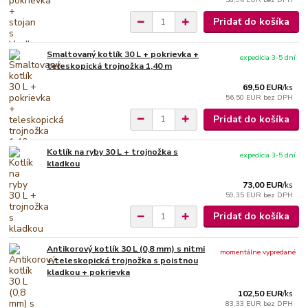
Pridať do košíka
Smaltovaný kotlík 30 L + pokrievka +
expedícia 3-5 dní
teleskopická trojnožka 1,40 m
69,50 EUR
/
ks
56,50 EUR
bez DPH
Pridať do košíka
Kotlík na ryby 30 L + trojnožka s
expedícia 3-5 dní
kladkou
73,00 EUR
/
ks
59,35 EUR
bez DPH
Pridať do košíka
Antikorový kotlík 30 L (0,8 mm) s nitmi
momentálne vypredané
+ teleskopická trojnožka s poistnou
kladkou + pokrievka
102,50 EUR
/
ks
83,33 EUR
bez DPH