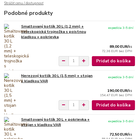
Strážiť cenu / dostupnosť
Podobné produkty
Smaltovaný kotlík 30 L (1,2 mm) +
expedícia 3-5 dní
teleskopická trojnožka s poistnou
kladkou + pokrievka
89,00 EUR
/
ks
72,36 EUR
bez DPH
Pridať do košíka
Nerezový kotlík 30 L (1,5 mm) + stojan
expedícia 3-5 dní
s kladkou VAR
190,00 EUR
/
ks
154,47 EUR
bez DPH
Pridať do košíka
Smaltovaný kotlík 30 L + pokrievka +
expedícia 3-5 dní
stojan s kladkou VAR
72,50 EUR
/
ks
58,94 EUR
bez DPH