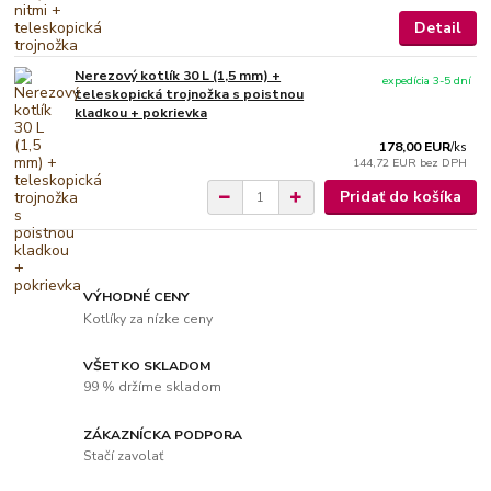
Detail
Nerezový kotlík 30 L (1,5 mm) +
expedícia 3-5 dní
teleskopická trojnožka s poistnou
kladkou + pokrievka
178,00 EUR
/
ks
144,72 EUR
bez DPH
Pridať do košíka
VÝHODNÉ CENY
Kotlíky za nízke ceny
VŠETKO SKLADOM
99 % držíme skladom
ZÁKAZNÍCKA PODPORA
Stačí zavolať