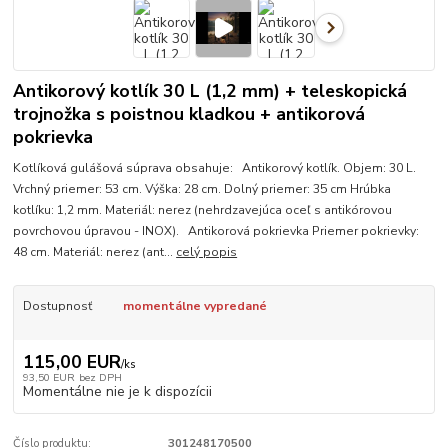
Antikorový kotlík 30 L (1,2 mm) + teleskopická
trojnožka s poistnou kladkou + antikorová
pokrievka
Kotlíková gulášová súprava obsahuje: Antikorový kotlík. Objem: 30 L.
Vrchný priemer: 53 cm. Výška: 28 cm. Dolný priemer: 35 cm Hrúbka
kotlíku: 1,2 mm. Materiál: nerez (nehrdzavejúca oceľ s antikórovou
povrchovou úpravou - INOX). Antikorová pokrievka Priemer pokrievky:
48 cm. Materiál: nerez (ant...
celý popis
Dostupnosť
momentálne vypredané
115,00 EUR
/
ks
93,50 EUR
bez DPH
Momentálne nie je k dispozícii
Číslo produktu:
301248170500