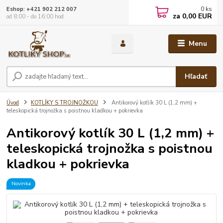
0
ks
Eshop: +421 902 212 007
za
0,00 EUR
od 8:00 - do 16:00 hod
Menu
Hľadať
Úvod
KOTLÍKY S TROJNOŽKOU
Antikorový kotlík 30 L (1,2 mm) +
teleskopická trojnožka s poistnou kladkou + pokrievka
Antikorový kotlík 30 L (1,2 mm) +
teleskopická trojnožka s poistnou
kladkou + pokrievka
Novinka