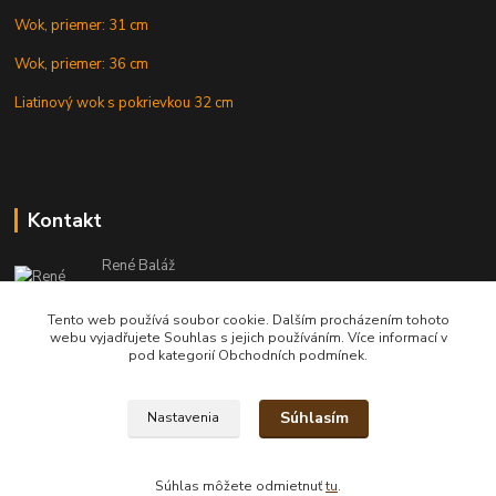
Wok, priemer: 31 cm
Wok, priemer: 36 cm
Liatinový wok s pokrievkou 32 cm
Kontakt
René Baláž
Eshop: +421 902 212 007
od 8:00 - do 16:00 hod
Tento web používá soubor cookie. Dalším procházením tohoto
webu vyjadřujete Souhlas s jejich používáním. Více informací v
info@kotlikyshop.sk
pod kategorií Obchodních podmínek.
Súhlasím
Nastavenia
Copyright © 2014-2030 KOTLIKYSHOP.sk, všetky práva vyhradené
Súhlas môžete odmietnuť
tu
.