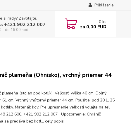
Prihlásenie
e si rady? Zavolajte.
0
ks
p: +421 902 212 007
za
0,00 EUR
0 - do 16:00 hod
nič plameňa (Ohnisko), vrchný priemer 44
č plameňa (stojan pod kotlík). Veľkosť: výška 40 cm. Dolný
r 61 cm. Vrchný vnútorný priemer 44 cm. Použitie: pod 20 L, 25
, kotlíky. Materiál: kov. Pre upresnenie veľkosti volajte na tel:
48 212 600, +421 902 212 007 Upozornenie: Chránič
a sa predáva bez kotl...
celý popis