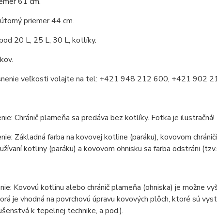
iemer 61 cm.
útorný priemer 44 cm.
 pod 20 L, 25 L, 30 L, kotlíky.
 kov.
snenie veľkosti volajte na tel: +421 948 212 600, +421 902 
ie: Chránič plameňa sa predáva bez kotlíky. Fotka je ilustračná!
ie: Základná farba na kovovej kotline (paráku), kovovom chrániči 
žívaní kotliny (paráku) a kovovom ohnisku sa farba odstráni (tzv.
ie: Kovovú kotlinu alebo chránič plameňa (ohniska) je možne vy
torá je vhodná na povrchovú úpravu kovových plôch, ktoré sú vy
lušenstvá k tepelnej technike, a pod.).