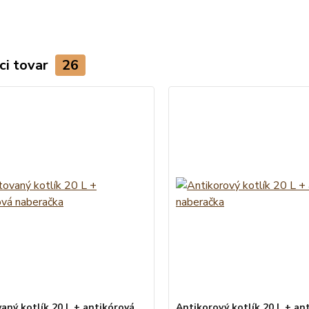
ci tovar
26
aný kotlík 20 L + antikórová
Antikorový kotlík 20 L + an