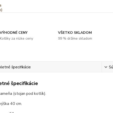
VÝHODNÉ CENY
VŠETKO SKLADOM
Kotlíky za nízke ceny
99 % držíme skladom
etné špecifikácie
Sú
tné špecifikácie
lameňa (stojan pod kotlík).
výška 40 cm.