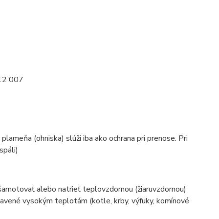
212 007
plameňa (ohniska) slúži iba ako ochrana pri prenose. Pri
spáli)
šamotovať alebo natrieť teplovzdornou (žiaruvzdornou)
stavené vysokým teplotám (kotle, krby, výfuky, komínové