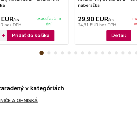
čka
naberačka
 EUR
29,90 EUR
expedícia 3-5
mo
/
ks
/
ks
dní
v
UR
bez DPH
24,31 EUR
bez DPH
Pridať do košíka
Detail
zaradený v kategóriách
NIČE A OHNISKÁ