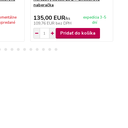
naberačka
na
135,00 EUR
2
mentálne
expedícia 3-5
/
ks
ypredané
dní
109,76 EUR
bez DPH
24
Pridať do košíka