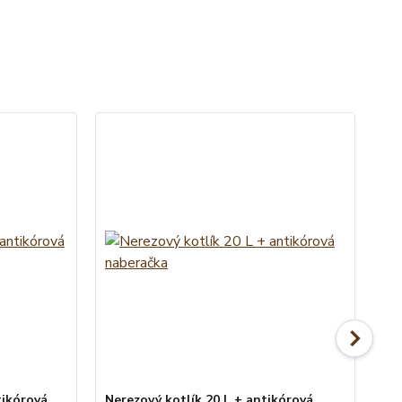
tikórová
Nerezový kotlík 20 L + antikórová
Me