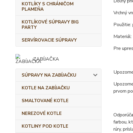
Dolný pr
KOTLÍKY S CHRÁNIČOM
PLAMEŇA
Vrchný vn
KOTLÍKOVÉ SÚPRAVY BIG
Použitie:
PARTY
Materiál:
SERVÍROVACIE SÚPRAVY
Pre upre
ZABÍJAČKA
Upozornen
SÚPRAVY NA ZABÍJAČKU
Upozornen
KOTLE NA ZABÍJAČKU
prvom pou
SMALTOVANÉ KOTLE
NEREZOVÉ KOTLE
Odporúčan
farbou, k
KOTLINY POD KOTLE
rúry, prís