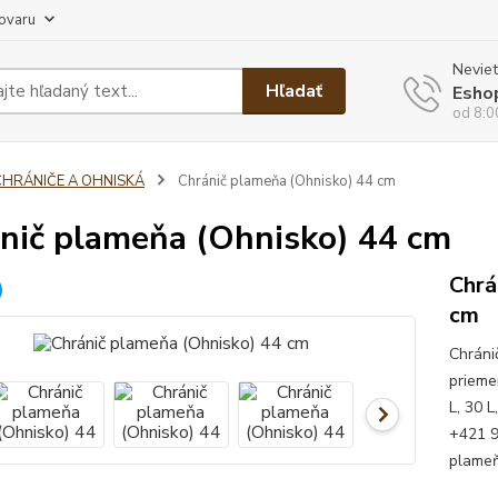
tovaru
Neviet
Hľadať
Esho
od 8:0
CHRÁNIČE A OHNISKÁ
Chránič plameňa (Ohnisko) 44 cm
nič plameňa (Ohnisko) 44 cm
Chrá
cm
Chráni
prieme
L, 30 L
+421 9
plameň