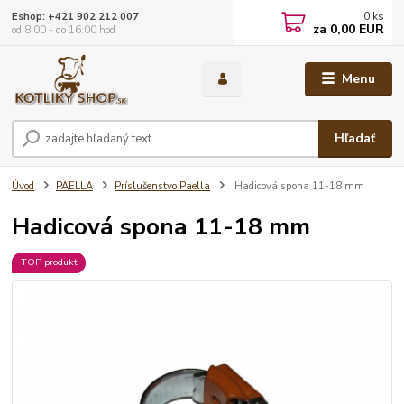
0
ks
Eshop: +421 902 212 007
za
0,00 EUR
od 8:00 - do 16:00 hod
Menu
Hľadať
Úvod
PAELLA
Príslušenstvo Paella
Hadicová spona 11-18 mm
Hadicová spona 11-18 mm
TOP produkt