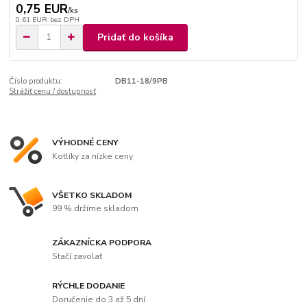
0,75 EUR
/
ks
0,61 EUR
bez DPH
Pridať do košíka
Číslo produktu:
DB11-18/9PB
Strážiť cenu / dostupnosť
VÝHODNÉ CENY
Kotlíky za nízke ceny
VŠETKO SKLADOM
99 % držíme skladom
ZÁKAZNÍCKA PODPORA
Stačí zavolať
RÝCHLE DODANIE
Doručenie do 3 až 5 dní