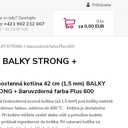
Prihlásenie
e si rady? Zavolajte.
0
ks
p: +421 902 212 007
za
0,00 EUR
0 - do 16:00 hod
ALKY STRONG + žiaruvzdorná farba Plus 600
m) BALKY STRONG +
ostenná kotlina 42 cm (1,5 mm) BALKY
NG + žiaruvzdorná farba Plus 600
ná hrubostenná kovová kotlina (až 1,5 mm!!) pod kotlíky natretá
dornou farbou, odolnou do 600 °C. Kotlina je dostatočne
. Pri kotline môžete sedieť alebo stáť a pohodlne budete
 pridávať ingrediencie do kotlíka. Pri vyberaní kotlíka sa