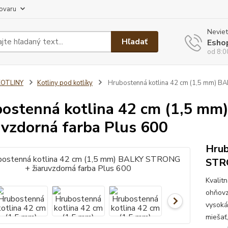
tovaru
Neviet
Hľadať
Esho
od 8:0
KOTLINY
Kotliny pod kotlíky
Hrubostenná kotlina 42 cm (1,5 mm) B
ostenná kotlina 42 cm (1,5 m
uvzdorná farba Plus 600
Hrub
STRO
Kvalit
ohňovz
vysoká
miešať,