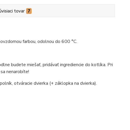
úvisiaci tovar
7
hňovzdornou farbou, odolnou do 600 °C.
lne budete miešať, pridávať ingrediencie do kotlíka. Pri
 sa nenarobíte!
polník, otváracie dvierka (+ záklopka na dvierka).