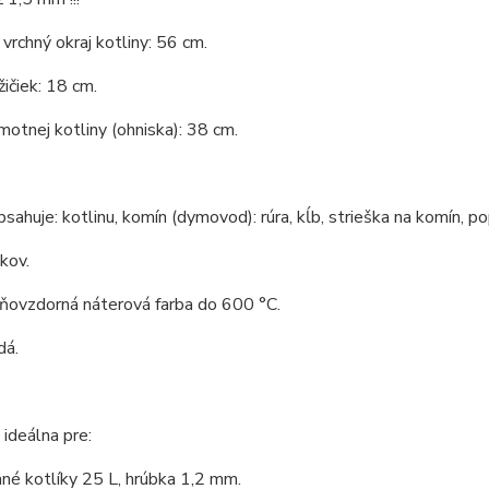
vrchný okraj kotliny: 56 cm.
ičiek: 18 cm.
otnej kotliny (ohniska): 38 cm.
bsahuje: kotlinu, komín (dymovod): rúra, kĺb, strieška na komín, po
 kov.
hňovzdorná náterová farba do 600 °C.
dá.
 ideálna pre:
né kotlíky 25 L, hrúbka 1,2 mm.