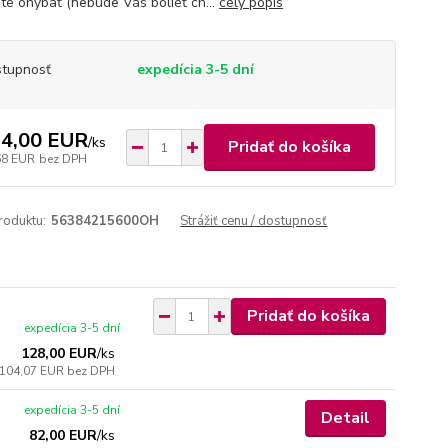
te ohýbať (nebude Vás bolieť ch...
celý popis
tupnosť
expedícia 3-5 dní
4,00 EUR
/
ks
Pridať do košíka
68 EUR
bez DPH
roduktu:
56384215600OH
Strážiť cenu / dostupnosť
Pridať do košíka
expedícia 3-5 dní
128,00 EUR
/
ks
104,07 EUR
bez DPH
expedícia 3-5 dní
Detail
82,00 EUR
/
ks