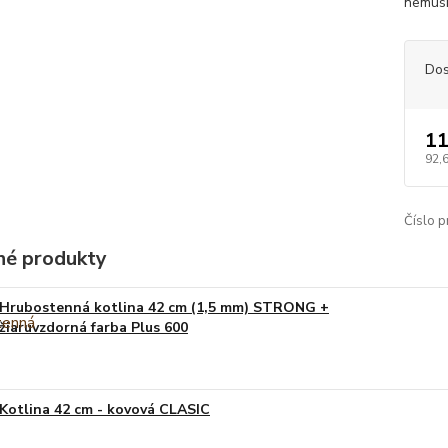
nemusí
Dos
11
92,
Číslo p
é produkty
Hrubostenná kotlina 42 cm (1,5 mm) STRONG +
žiaruvzdorná farba Plus 600
Kotlina 42 cm - kovová CLASIC