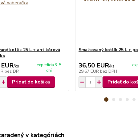
aný kotlík 25 L + antikórová
Smaltovaný kotlík 25 L + po
čka
 EUR
36,50 EUR
expedícia 3-5
exp
/
ks
/
ks
dní
UR
bez DPH
29,67 EUR
bez DPH
Pridať do košíka
Pridať do ko
zaradený v kategóriách