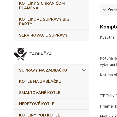
KOTLÍKY S CHRÁNIČOM
PLAMEŇA
Kompl
KOTLÍKOVÉ SÚPRAVY BIG
PARTY
Komple
SERVÍROVACIE SÚPRAVY
Kvalitná 
ZABÍJAČKA
Kotlina j
vyberaní 
SÚPRAVY NA ZABÍJAČKU
Kotlina o
KOTLE NA ZABÍJAČKU
SMALTOVANÉ KOTLE
TECHNI
NEREZOVÉ KOTLE
Priemer k
KOTLINY POD KOTLE
Hrúbka až