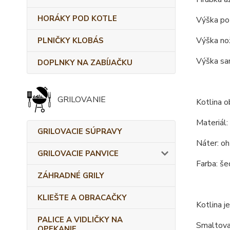
HORÁKY POD KOTLE
Výška po 
Výška nož
PLNIČKY KLOBÁS
Výška sam
DOPLNKY NA ZABÍJAČKU
GRILOVANIE
Kotlina o
Materiál:
GRILOVACIE SÚPRAVY
Náter: o
GRILOVACIE PANVICE
Farba: še
ZÁHRADNÉ GRILY
KLIEŠTE A OBRACAČKY
Kotlina je
PALICE A VIDLIČKY NA
Smaltova
OPEKANIE