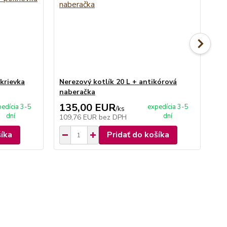
krievka
Nerezový kotlík 20 L + antikórová
Ner
naberačka
an
135,00 EUR
1
edícia 3-5
expedícia 3-5
/
ks
dní
dní
109,76 EUR
bez DPH
10
šíka
Pridať do košíka