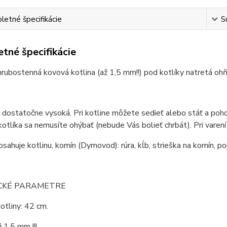
etné špecifikácie
S
tné špecifikácie
hrubostenná kovová kotlina (až 1,5 mm!!) pod kotlíky natretá o
e dostatočne vysoká. Pri kotline môžete sedieť alebo stáť a pohod
kotlíka sa nemusíte ohýbať (nebude Vás bolieť chrbát). Pri varení
bsahuje kotlinu, komín (Dymovod): rúra, kĺb, strieška na komín, po
CKÉ PARAMETRE
otliny: 42 cm.
 1,5 mm !!!