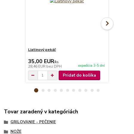
Liatinový pekáč
Akciový set
35,00 EUR
44,90 E
/
ks
expedícia 3-5 dní
28,46 EUR
bez DPH
36,50 EUR
b
Pridať do košíka
Tovar zaradený v kategóriách
GRILOVANIE - PEČENIE
NOŽE