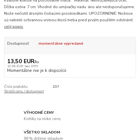
Kvalitné kliešte na porciovanie mäsa. Materiál: Nehrdzavejúca oceľ.
Dĺžka ostria: 7 cm. Vhodné do umývačky riadu: áno ale nedoporučujeme.
Nože nečistiť drsnými čistiacimi prostriedkami. UPOZORNENIE: Nožnice
sú natreté ochrannou vrstvou ktorú treba pred prvým použitím odstrániť.
celý popis
Dostupnosť
momentálne vypredané
13,50 EUR
/
ks
10,98 EUR
bez DPH
Momentálne nie je k dispozícii
Číslo produktu:
237
Strážiť cenu / dostupnosť
VÝHODNÉ CENY
Kotlíky za nízke ceny
VŠETKO SKLADOM
99 % držíme skladom