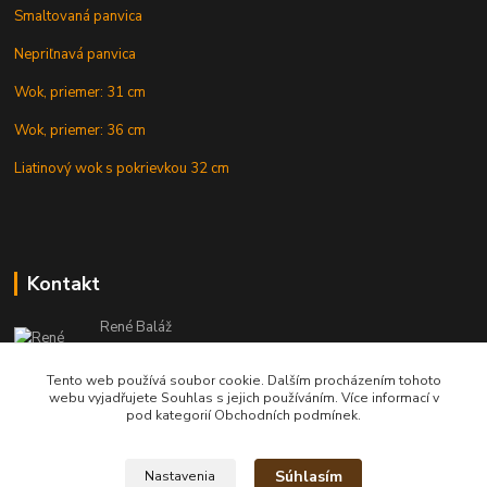
Smaltovaná panvica
Nepriľnavá panvica
Wok, priemer: 31 cm
Wok, priemer: 36 cm
Liatinový wok s pokrievkou 32 cm
Kontakt
René Baláž
Eshop: +421 902 212 007
od 8:00 - do 16:00 hod
Tento web používá soubor cookie. Dalším procházením tohoto
webu vyjadřujete Souhlas s jejich používáním. Více informací v
info@kotlikyshop.sk
pod kategorií Obchodních podmínek.
Súhlasím
Nastavenia