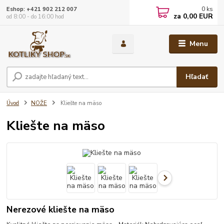
0
ks
Eshop: +421 902 212 007
za
0,00 EUR
od 8:00 - do 16:00 hod
Menu
Hľadať
Úvod
NOŽE
Kliešte na mäso
Kliešte na mäso
Nerezové kliešte na mäso