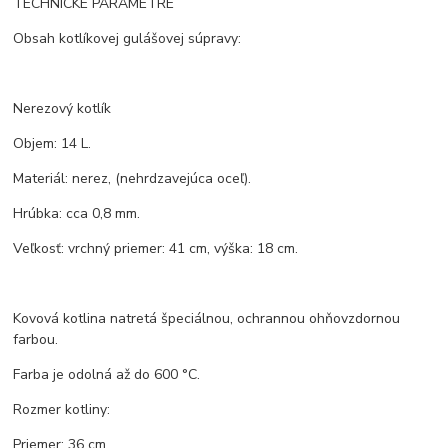
TECHNICKÉ PARAMETRE
Obsah kotlíkovej gulášovej súpravy:
Nerezový kotlík
Objem: 14 L.
Materiál: nerez, (nehrdzavejúca oceľ).
Hrúbka: cca 0,8 mm.
Veľkosť: vrchný priemer: 41 cm, výška: 18 cm.
Kovová kotlina natretá špeciálnou, ochrannou ohňovzdornou
farbou.
Farba je odolná až do 600 °C.
Rozmer kotliny:
Priemer: 36 cm.