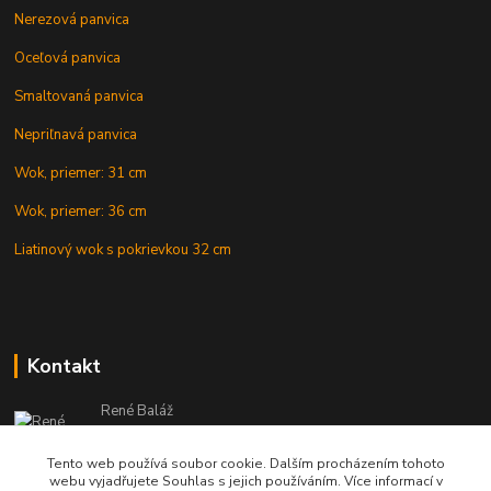
Nerezová panvica
Oceľová panvica
Smaltovaná panvica
Nepriľnavá panvica
Wok, priemer: 31 cm
Wok, priemer: 36 cm
Liatinový wok s pokrievkou 32 cm
Kontakt
René Baláž
Eshop: +421 902 212 007
od 8:00 - do 16:00 hod
Tento web používá soubor cookie. Dalším procházením tohoto
webu vyjadřujete Souhlas s jejich používáním. Více informací v