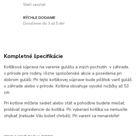
Stačí zavolať
RÝCHLE DODANIE
Doručenie do 3 až 5 dní
Kompletné špecifikácie
Kotlíková súprava na varenie gulášu a iných pochutín v záhrade,
v prírode pre rodiny, rôzne spoločenské akcie a posedenia pri
dobrom guláši. Pri tejto kotlíkovej súprave bude pôžitok variť guláš
v záhrade alebo v prírode. Kotlina obsahuje vysoké nožičky až 53
cm.
Pri kotline môžete sedieť alebo stáť a pohodlne budete miešať,
pridávať ingrediencie do kotlíka. Pri vyberaní kotlíka sa nemusíte
ohýbať (nebude Vás bolieť chrbát). Pri varení sa nenarobíte!