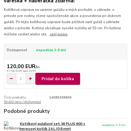
vareška + naberačka zdarma!
Kotlíková súprava na varenie gulášu a iných pochutín v záhrade, v
prírode pre rodiny, rôzne spoločenské akcie a posedenia pri dobrom
guláši. Pri tejto kotlíkovej súprave bude pôžitok variť guláš v záhrade
alebo v prírode. Kotlina obsahuje vysoké nožičky až 53 cm. Pri kotline
môžete sedieť alebo stá...
celý popis
Dostupnosť
expedícia 3-5 dní
120,00 EUR
/
ks
97,56 EUR
bez DPH
Pridať do košíka
Číslo produktu:
14085336600
Strážiť cenu / dostupnosť
Podobné produkty
Kotlíkový gulášový set 36 PLUS 600 +
expedícia 3-5 dní
nerezový kotlík 14 L (0,8 mm)