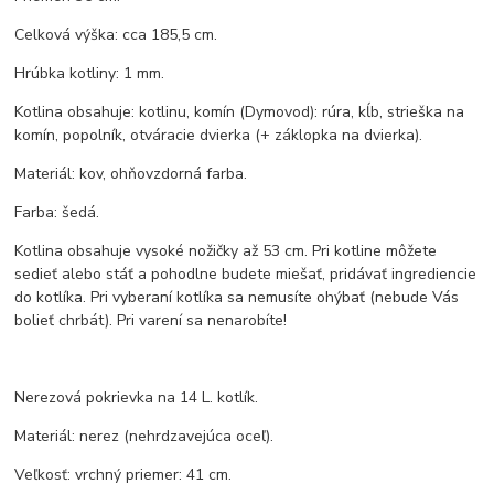
Celková výška: cca 185,5 cm.
Hrúbka kotliny: 1 mm.
Kotlina obsahuje: kotlinu, komín (Dymovod): rúra, kĺb, strieška na
komín, popolník, otváracie dvierka (+ záklopka na dvierka).
Materiál: kov, ohňovzdorná farba.
Farba: šedá.
Kotlina obsahuje vysoké nožičky až 53 cm. Pri kotline môžete
sedieť alebo stáť a pohodlne budete miešať, pridávať ingrediencie
do kotlíka. Pri vyberaní kotlíka sa nemusíte ohýbať (nebude Vás
bolieť chrbát). Pri varení sa nenarobíte!
Nerezová pokrievka na 14 L. kotlík.
Materiál: nerez (nehrdzavejúca oceľ).
Veľkosť: vrchný priemer: 41 cm.