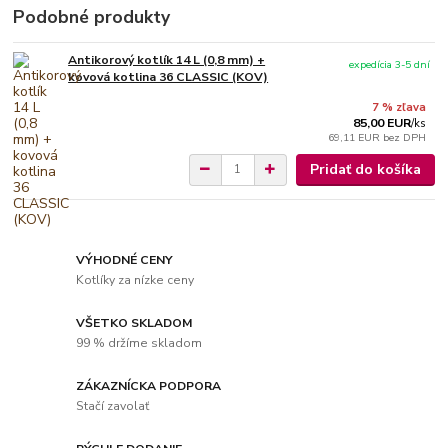
Podobné produkty
Antikorový kotlík 14 L (0,8 mm) +
expedícia 3-5 dní
kovová kotlina 36 CLASSIC (KOV)
7 % zľava
85,00 EUR
/
ks
69,11 EUR
bez DPH
Pridať do košíka
VÝHODNÉ CENY
Kotlíky za nízke ceny
VŠETKO SKLADOM
99 % držíme skladom
ZÁKAZNÍCKA PODPORA
Stačí zavolať