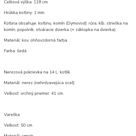
Celková výška: 118 cm.
Hrúbka kotliny: 1 mm.
Kotlina obsahuje: kotlinu, komín (Dymovod): rúra, kĺb, strieška na
komín, popolník, otváracie dvierka (+ záklopka na dvierka).
Materiál: kov, ohňovzdorná farba.
Farba: šedá.
Nerezová pokrievka na 14 L. kotlík.
Materiál: nerez (nehrdzavejúca oceľ).
Veľkosť: vrchný priemer: 41 cm.
Vareška
Veľkosť: 50 cm.
Materiál: smrek.