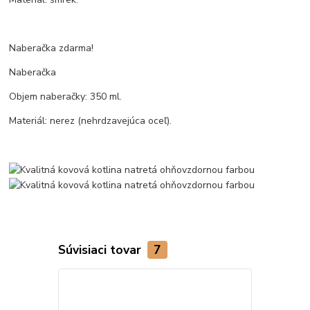
Naberačka zdarma!
Naberačka
Objem naberačky: 350 ml.
Materiál: nerez (nehrdzavejúca oceľ).
Súvisiaci tovar
7
TOP produkt