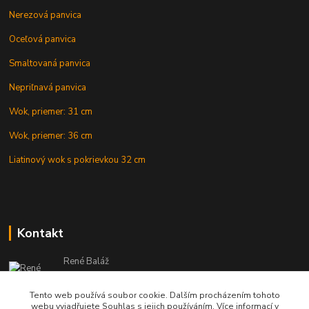
Nerezová panvica
Oceľová panvica
Smaltovaná panvica
Nepriľnavá panvica
Wok, priemer: 31 cm
Wok, priemer: 36 cm
Liatinový wok s pokrievkou 32 cm
Kontakt
René Baláž
Eshop: +421 902 212 007
od 8:00 - do 16:00 hod
Tento web používá soubor cookie. Dalším procházením tohoto
webu vyjadřujete Souhlas s jejich používáním. Více informací v