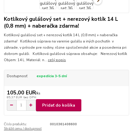
Kotlíkový gulášový set + nerezový kotlík 14 L
(0,8 mm) + naberačka zdarma!
Kotlíkový gulášový set + nerezový kotlík 14 L (0,8 mm) + naberačka
zdarma! Kotlíková súprava na varenie gulášu a iných pochutín v
záhrade, v prírode pre rodiny, rôzne spoločenské akcie a posedenia pri
dobrom guláši. Kotlíková gulášová súprava obsahuje: Nerezový kotlík
Objem: 14 L. Materiál: n...
celý popis
Dostupnosť
expedícia 3-5 dní
105,00 EUR
/
ks
85,37 EUR
bez DPH
Pridať do košíka
Číslo produktu:
0010361408600
Strážiť cenu / dostupnosť