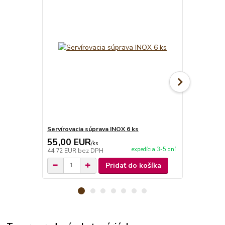
Servírovacia súprava INOX 6 ks
Servírovací 
55,00 EUR
9,95 EU
/
ks
expedícia 3-5 dní
44,72 EUR
bez DPH
8,09 EUR
be
Pridať do košíka