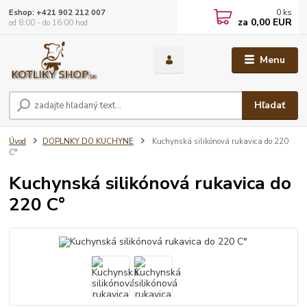
0
ks
Eshop: +421 902 212 007
za
0,00 EUR
od 8:00 - do 16:00 hod
Menu
Hľadať
Úvod
DOPLNKY DO KUCHYNE
Kuchynská silikónová rukavica do 220
C°
Kuchynská silikónová rukavica do
220 C°