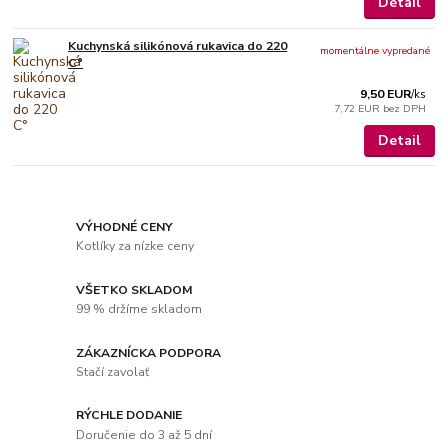
Detail
Kuchynská silikónová rukavica do 220
momentálne vypredané
C°
9,50 EUR
/
ks
7,72 EUR
bez DPH
Detail
VÝHODNÉ CENY
Kotlíky za nízke ceny
VŠETKO SKLADOM
99 % držíme skladom
ZÁKAZNÍCKA PODPORA
Stačí zavolať
RÝCHLE DODANIE
Doručenie do 3 až 5 dní