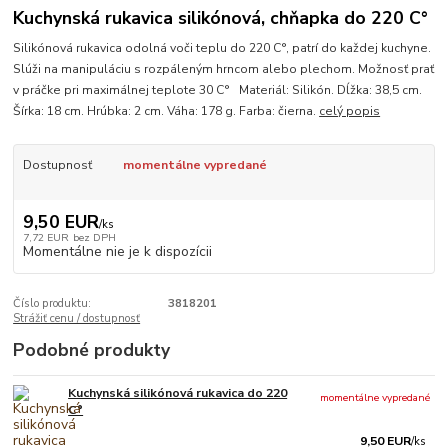
Kuchynská rukavica silikónová, chňapka do 220 C°
Silikónová rukavica odolná voči teplu do 220 C°, patrí do každej kuchyne.
Slúži na manipuláciu s rozpáleným hrncom alebo plechom. Možnosť prať
v práčke pri maximálnej teplote 30 C° Materiál: Silikón. Dĺžka: 38,5 cm.
Šírka: 18 cm. Hrúbka: 2 cm. Váha: 178 g. Farba: čierna.
celý popis
Dostupnosť
momentálne vypredané
9,50 EUR
/
ks
7,72 EUR
bez DPH
Momentálne nie je k dispozícii
Číslo produktu:
3818201
Strážiť cenu / dostupnosť
Podobné produkty
Kuchynská silikónová rukavica do 220
momentálne vypredané
C°
9,50 EUR
/
ks