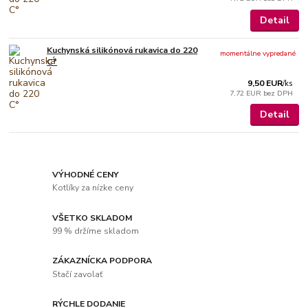
Detail
Kuchynská silikónová rukavica do 220
momentálne vypredané
C°
9,50 EUR
/
ks
7,72 EUR
bez DPH
Detail
VÝHODNÉ CENY
Kotlíky za nízke ceny
VŠETKO SKLADOM
99 % držíme skladom
ZÁKAZNÍCKA PODPORA
Stačí zavolať
RÝCHLE DODANIE