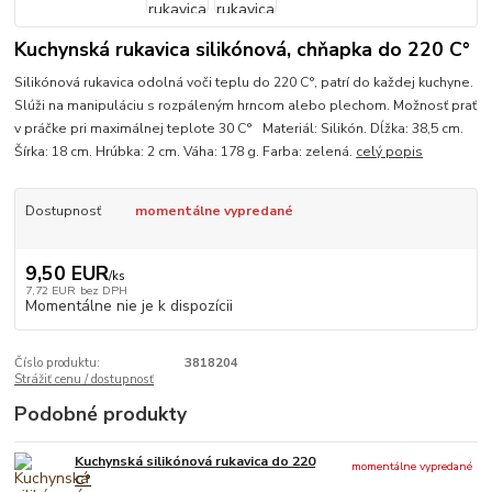
Kuchynská rukavica silikónová, chňapka do 220 C°
Silikónová rukavica odolná voči teplu do 220 C°, patrí do každej kuchyne.
Slúži na manipuláciu s rozpáleným hrncom alebo plechom. Možnosť prať
v práčke pri maximálnej teplote 30 C° Materiál: Silikón. Dĺžka: 38,5 cm.
Šírka: 18 cm. Hrúbka: 2 cm. Váha: 178 g. Farba: zelená.
celý popis
Dostupnosť
momentálne vypredané
9,50 EUR
/
ks
7,72 EUR
bez DPH
Momentálne nie je k dispozícii
Číslo produktu:
3818204
Strážiť cenu / dostupnosť
Podobné produkty
Kuchynská silikónová rukavica do 220
momentálne vypredané
C°