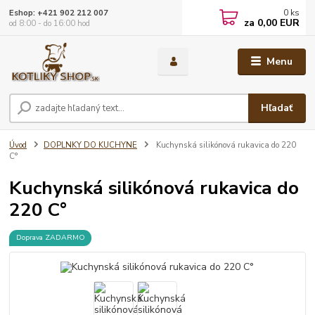
0
ks
Eshop: +421 902 212 007
za
0,00 EUR
od 8:00 - do 16:00 hod
Menu
Hľadať
Úvod
DOPLNKY DO KUCHYNE
Kuchynská silikónová rukavica do 220
C°
Kuchynská silikónová rukavica do
220 C°
Doprava ZADARMO