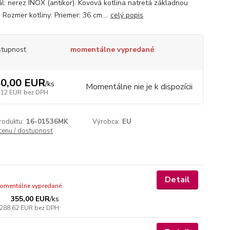
ál: nerez INOX (antikor). Kovová kotlina natretá základnou
 Rozmer kotliny: Priemer: 36 cm....
celý popis
tupnosť
momentálne vypredané
0,00 EUR
/
ks
Momentálne nie je k dispozícii
,12 EUR
bez DPH
roduktu:
16-01536MK
Výrobca:
EU
 cenu / dostupnosť
Detail
omentálne vypredané
355,00 EUR
/
ks
288,62 EUR
bez DPH