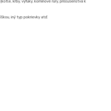
tle, krby, výfuky, komínové rúry, príslušenstvá k
škou, iný typ pokrievky atď.