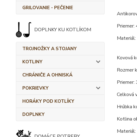
GRILOVANIE - PEČENIE
Antikoro
Priemer: 
DOPLNKY KU KOTLÍKOM
Materiál:
TROJNOŽKY A STOJANY
Kovová ko
KOTLINY
Rozmer ko
CHRÁNIČE A OHNISKÁ
Priemer: 
POKRIEVKY
Celková 
HORÁKY POD KOTLÍKY
Hrúbka ko
DOPLNKY
Kotlina o
Materiál:
DOMÁCE POTREBY