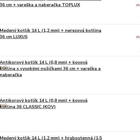
36 cm + vareška a naberačka TOPLUX
m
Medený kotlík 14 L (1,2 mm) + nerezová kotlina
36 cm LUXUS
m
Antikorový kotlík 14 L (0,8 mm) + kovová
kotlina s vysokými nožičkami 36 cm + vareška a
naberačka
Antikorový kotlík 14 L (0,8 mm) + kovová
kotlina 36 CLASSIC (KOV)
Medený kotlik 14 L (1,2 mm) + hrubostenná (1,5