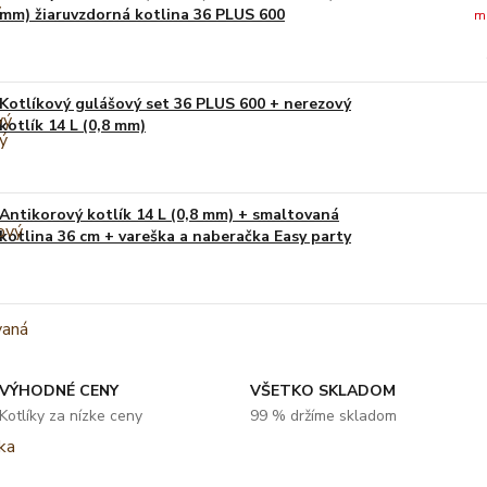
mm) žiaruvzdorná kotlina 36 PLUS 600
m
Kotlíkový gulášový set 36 PLUS 600 + nerezový
kotlík 14 L (0,8 mm)
Antikorový kotlík 14 L (0,8 mm) + smaltovaná
kotlina 36 cm + vareška a naberačka Easy party
VÝHODNÉ CENY
VŠETKO SKLADOM
Kotlíky za nízke ceny
99 % držíme skladom