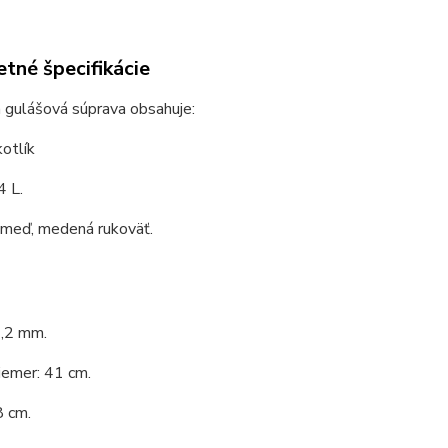
tné špecifikácie
 gulášová súprava obsahuje:
otlík
4 L.
 meď, medená rukoväť.
1,2 mm.
iemer: 41 cm.
8 cm.