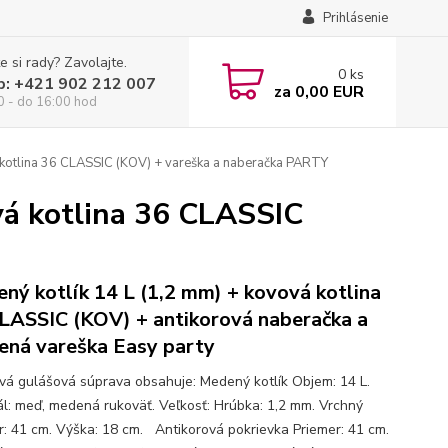
Prihlásenie
e si rady? Zavolajte.
0
ks
p: +421 902 212 007
za
0,00 EUR
0 - do 16:00 hod
 kotlina 36 CLASSIC (KOV) + vareška a naberačka PARTY
vá kotlina 36 CLASSIC
ný kotlík 14 L (1,2 mm) + kovová kotlina
LASSIC (KOV) + antikorová naberačka a
ená vareška Easy party
ová gulášová súprava obsahuje: Medený kotlík Objem: 14 L.
ál: meď, medená rukoväť. Veľkosť: Hrúbka: 1,2 mm. Vrchný
r: 41 cm. Výška: 18 cm. Antikorová pokrievka Priemer: 41 cm.