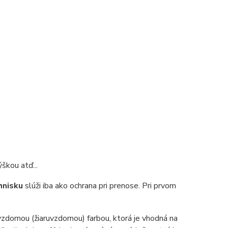
škou atď...
hnisku
slúži iba ako ochrana pri prenose. Pri prvom
zdornou (žiaruvzdornou) farbou, ktorá je vhodná na