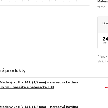
Materi
farbou.
Dos
24
195
Číslo p
Strážiť
é produkty
Medený kotlík 14 L (1,2 mm) + nerezová kotlina
36 cm + vareška a naberačka LUX
m
Medený kotlík 14 L (1,2 mm) + nerezová kotlina