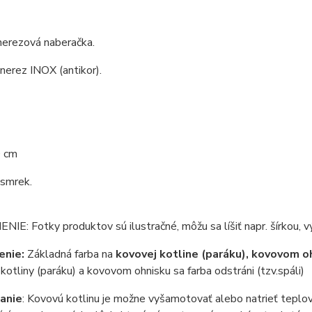
nerezová naberačka.
 nerez INOX (antikor).
0 cm
 smrek.
E: Fotky produktov sú ilustračné, môžu sa líšiť napr. šírkou, vý
enie:
Základná farba na
kovovej kotline (paráku), kovovom o
 kotliny (paráku) a kovovom ohnisku sa farba odstráni (tzv.spáli)
anie
: Kovovú kotlinu je možne vyšamotovať alebo natrieť teplov