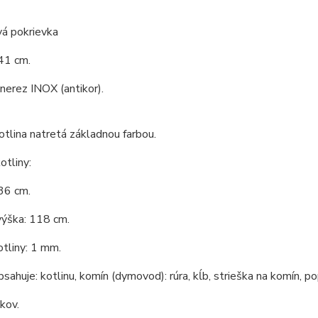
vá pokrievka
41 cm.
 nerez INOX (antikor).
tlina natretá základnou farbou.
tliny:
36 cm.
výška: 118 cm.
tliny: 1 mm.
bsahuje: kotlinu, komín (dymovod): rúra, kĺb, strieška na komín, po
 kov.