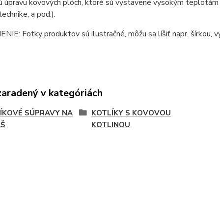
 úpravu kovových plôch, ktoré sú vystavené vysokým teplotám (ko
technike, a pod.).
E: Fotky produktov sú ilustračné, môžu sa líšiť napr. šírkou, vý
zaradený v kategóriách
ÍKOVÉ SÚPRAVY NA
KOTLÍKY S KOVOVOU
Š
KOTLINOU