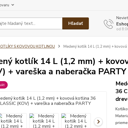
tovaru
Neviet
Hľadať
Esho
od 8:0
KOTLÍKY S KOVOVOU KOTLINOU
Medený kotlík 14 L (1,2 mm) + kovová
ný kotlík 14 L (1,2 mm) + kovo
) + vareška a naberačka PARTY
Mede
ukt
36 C
drev
Kotlík
Materi
prieme