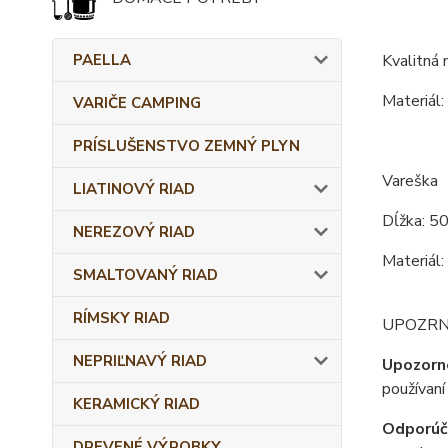
PAELLA
Kvalitná 
Materiál:
VARIČE CAMPING
PRÍSLUŠENSTVO ZEMNÝ PLYN
Vareška
LIATINOVÝ RIAD
Dĺžka: 5
NEREZOVÝ RIAD
Materiál:
SMALTOVANÝ RIAD
RÍMSKY RIAD
UPOZRNENI
NEPRIĽNAVÝ RIAD
Upozorn
používaní
KERAMICKÝ RIAD
Odporúč
DREVENÉ VÝROBKY