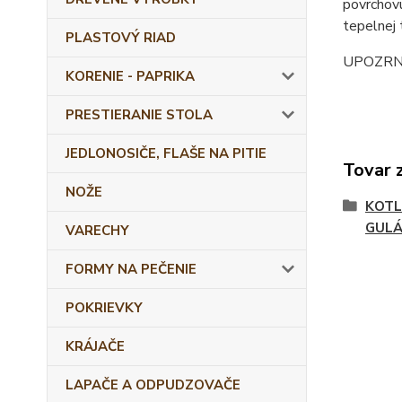
povrchovú
tepelnej 
PLASTOVÝ RIAD
UPOZRNENI
KORENIE - PAPRIKA
PRESTIERANIE STOLA
JEDLONOSIČE, FLAŠE NA PITIE
Tovar 
NOŽE
KOTL
GULÁ
VARECHY
FORMY NA PEČENIE
POKRIEVKY
KRÁJAČE
LAPAČE A ODPUDZOVAČE