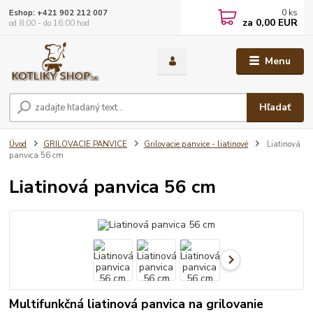
0
ks
Eshop: +421 902 212 007
za
0,00 EUR
od 8:00 - do 16:00 hod
Menu
Hľadať
Úvod
GRILOVACIE PANVICE
Grilovacie panvice - liatinové
Liatinová
panvica 56 cm
Liatinová panvica 56 cm
Multifunkčná liatinová panvica na grilovanie