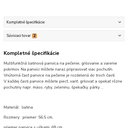
Kompletné špecifikácie
Súvisiaci tovar
2
Kompletné špecifikácie
Multifunkčná liatinová panvica na pečenie, grilovanie a varenie
pokrmov. Na panvici môžete naraz pripravovať viac pochutín.
Vnútorná časť panvice na pečenie je rozdelená do troch častí.
V každej časti panvice môžete piecť, variť, grilovať a opekať rôzne
pochutiny napr. mäso, ryby, zeleninu, špekačky, párky ...
Materiál: liatina
Rozmery: priemer: 56,5 cm,
priemer panvice s uškami: 68 cm,