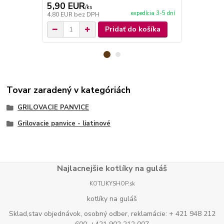
5,90 EUR
5,50 EU
/
ks
expedícia 3-5 dní
4,80 EUR
bez DPH
4,47 EUR
be
Pridať do košíka
Tovar zaradený v kategóriách
GRILOVACIE PANVICE
Grilovacie panvice - liatinové
Najlacnejšie kotlíky na guláš
KOTLIKYSHOP.sk
kotlíky na guláš
Sklad,stav objednávok, osobný odber, reklamácie: + 421 948 212