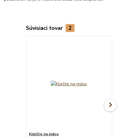
Súvisiaci tovar
2
Kliešte na mäso
Obracačka 