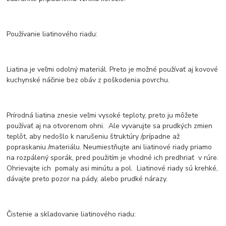
Používanie liatinového riadu:
Liatina je veľmi odolný materiál. Preto je možné používať aj kovové
kuchynské náčinie bez obáv z poškodenia povrchu.
Prírodná liatina znesie veľmi vysoké teploty, preto ju môžete
používať aj na otvorenom ohni. Ale vyvarujte sa prudkých zmien
teplôt, aby nedošlo k narušeniu štruktúry /prípadne až
popraskaniu /materiálu. Neumiestňujte ani liatinové riady priamo
na rozpálený sporák, pred použitím je vhodné ich predhriať v rúre.
Ohrievajte ich pomaly asi minútu a pol. Liatinové riady sú krehké,
dávajte preto pozor na pády, alebo prudké nárazy.
Čistenie a skladovanie liatinového riadu: