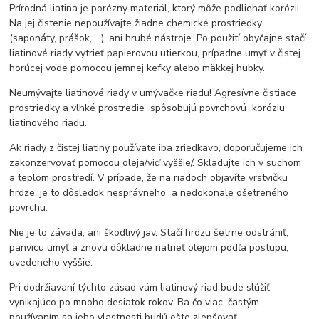
Prírodná liatina je porézny materiál, ktorý môže podliehať korózii.
Na jej čistenie nepoužívajte žiadne chemické prostriedky
(saponáty, prášok, ...), ani hrubé nástroje. Po použití obyčajne stačí
liatinové riady vytrieť papierovou utierkou, prípadne umyť v čistej
horúcej vode pomocou jemnej kefky alebo mäkkej hubky.
Neumývajte liatinové riady v umývačke riadu! Agresívne čistiace
prostriedky a vlhké prostredie spôsobujú povrchovú koróziu
liatinového riadu.
Ak riady z čistej liatiny používate iba zriedkavo, doporučujeme ich
zakonzervovať pomocou oleja/viď vyššie/. Skladujte ich v suchom
a teplom prostredí. V prípade, že na riadoch objavíte vrstvičku
hrdze, je to dôsledok nesprávneho a nedokonale ošetreného
povrchu.
Nie je to závada, ani škodlivý jav. Stačí hrdzu šetrne odstrániť,
panvicu umyť a znovu dôkladne natrieť olejom podľa postupu,
uvedeného vyššie.
Pri dodržiavaní týchto zásad vám liatinový riad bude slúžiť
vynikajúco po mnoho desiatok rokov. Ba čo viac, častým
používaním sa jeho vlastnosti budú ešte zlepšovať.