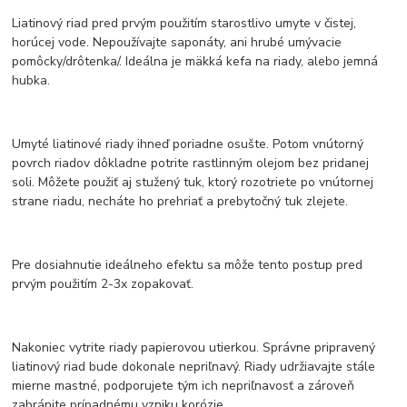
Liatinový riad pred prvým použitím starostlivo umyte v čistej,
horúcej vode. Nepoužívajte saponáty, ani hrubé umývacie
pomôcky/drôtenka/. Ideálna je mäkká kefa na riady, alebo jemná
hubka.
Umyté liatinové riady ihneď poriadne osušte. Potom vnútorný
povrch riadov dôkladne potrite rastlinným olejom bez pridanej
soli. Môžete použiť aj stužený tuk, ktorý rozotriete po vnútornej
strane riadu, necháte ho prehriať a prebytočný tuk zlejete.
Pre dosiahnutie ideálneho efektu sa môže tento postup pred
prvým použitím 2-3x zopakovať.
Nakoniec vytrite riady papierovou utierkou. Správne pripravený
liatinový riad bude dokonale nepriľnavý. Riady udržiavajte stále
mierne mastné, podporujete tým ich nepriľnavosť a zároveň
zabránite prípadnému vzniku korózie.