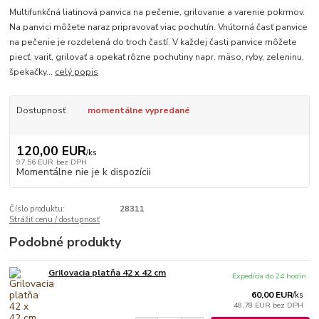
Multifunkčná liatinová panvica na pečenie, grilovanie a varenie pokrmov.
Na panvici môžete naraz pripravovať viac pochutín. Vnútorná časť panvice
na pečenie je rozdelená do troch častí. V každej časti panvice môžete
piecť, variť, grilovať a opekať rôzne pochutiny napr. mäso, ryby, zeleninu,
špekačky...
celý popis
Dostupnosť
momentálne vypredané
120,00 EUR
/
ks
97,56 EUR
bez DPH
Momentálne nie je k dispozícii
Číslo produktu:
28311
Strážiť cenu / dostupnosť
Podobné produkty
Grilovacia platňa 42 x 42 cm
Expedícia do 24 hodín
60,00 EUR
/
ks
48,78 EUR
bez DPH