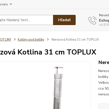
tovaru
Neviet
Hľadať
Esho
od 8:0
KOTLINY
Kotliny pod kotlíky
Nerezová Kotlina 31 cm TOPLUX
zová Kotlina 31 cm TOPLUX
Nere
Nerezo
kotlík
Veľkosť
cca 50
nerezov