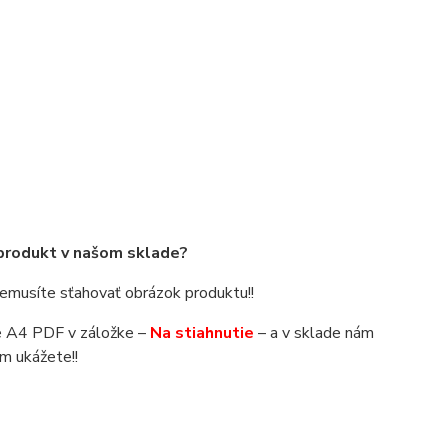
 produkt v našom sklade?
 nemusíte sťahovať obrázok produktu!!
áte A4 PDF v záložke –
Na stiahnutie
– a v sklade nám
m ukážete!!