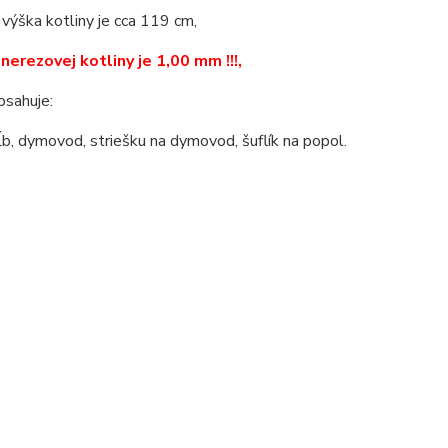
 výška kotliny je cca 119 cm,
nerezovej kotliny je 1,00 mm !!!,
bsahuje:
kĺb, dymovod, striešku na dymovod, šuflík na popol.