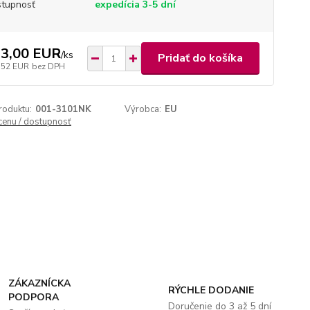
tupnosť
expedícia 3-5 dní
3,00 EUR
/
ks
Pridať do košíka
,52 EUR
bez DPH
roduktu:
001-3101NK
Výrobca:
EU
 cenu / dostupnosť
ZÁKAZNÍCKA
RÝCHLE DODANIE
PODPORA
Doručenie do 3 až 5 dní