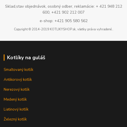
Sklad,stav objednávok, osobný odber, reklamácie: + 421 948 212
600, +421 902 212 007
e-shop: +421 905 580 562
Copyright © 2014-2019 KOTLIKYSHOP.sk, všetky práva vyhradené..
Kotlíky na guláš
Smaltovaný kotlík
Antikorový kotlík
Nerezový kotlík
Medený kotlík
Liatinový kotlík
Železný kotlík