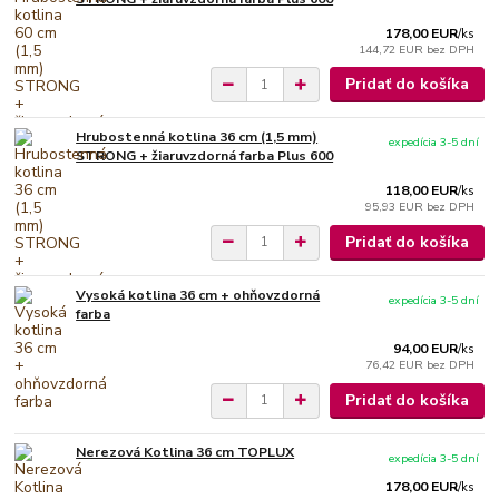
178,00 EUR
/
ks
144,72 EUR
bez DPH
Pridať do košíka
Hrubostenná kotlina 36 cm (1,5 mm)
expedícia 3-5 dní
STRONG + žiaruvzdorná farba Plus 600
118,00 EUR
/
ks
95,93 EUR
bez DPH
Pridať do košíka
Vysoká kotlina 36 cm + ohňovzdorná
expedícia 3-5 dní
farba
94,00 EUR
/
ks
76,42 EUR
bez DPH
Pridať do košíka
Nerezová Kotlina 36 cm TOPLUX
expedícia 3-5 dní
178,00 EUR
/
ks