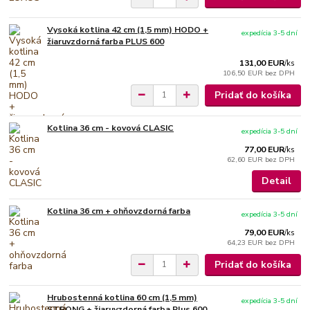
Vysoká kotlina 42 cm (1,5 mm) HODO +
expedícia 3-5 dní
žiaruvzdorná farba PLUS 600
131,00 EUR
/
ks
106,50 EUR
bez DPH
Pridať do košíka
Kotlina 36 cm - kovová CLASIC
expedícia 3-5 dní
77,00 EUR
/
ks
62,60 EUR
bez DPH
Detail
Kotlina 36 cm + ohňovzdorná farba
expedícia 3-5 dní
79,00 EUR
/
ks
64,23 EUR
bez DPH
Pridať do košíka
Hrubostenná kotlina 60 cm (1,5 mm)
expedícia 3-5 dní
STRONG + žiaruvzdorná farba Plus 600