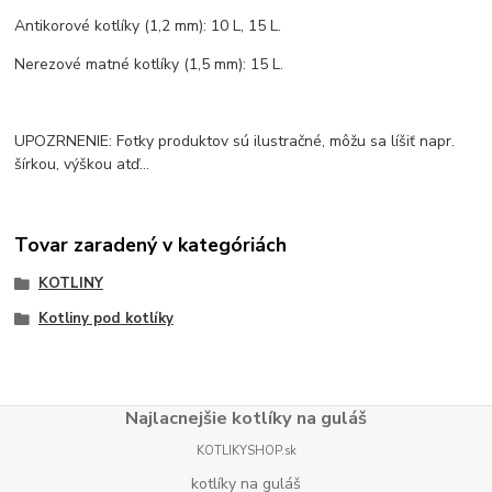
Antikorové kotlíky (1,2 mm): 10 L, 15 L.
Nerezové matné kotlíky (1,5 mm): 15 L.
UPOZRNENIE: Fotky produktov sú ilustračné, môžu sa líšiť napr.
šírkou, výškou atď...
Tovar zaradený v kategóriách
KOTLINY
Kotliny pod kotlíky
Najlacnejšie kotlíky na guláš
KOTLIKYSHOP.sk
kotlíky na guláš