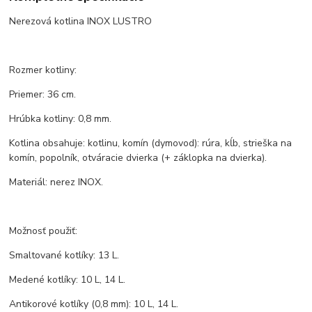
Nerezová kotlina INOX LUSTRO
Rozmer kotliny:
Priemer: 36 cm.
Hrúbka kotliny: 0,8 mm.
Kotlina obsahuje: kotlinu, komín (dymovod): rúra, kĺb, strieška na
komín, popolník, otváracie dvierka (+ záklopka na dvierka).
Materiál: nerez INOX.
Možnosť použiť:
Smaltované kotlíky: 13 L.
Medené kotlíky: 10 L, 14 L.
Antikorové kotlíky (0,8 mm): 10 L, 14 L.