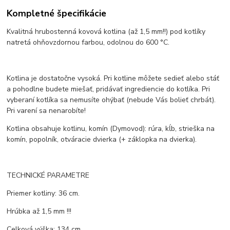
Kompletné špecifikácie
Kvalitná hrubostenná kovová kotlina (až 1,5 mm!!) pod kotlíky
natretá ohňovzdornou farbou, odolnou do 600 °C.
Kotlina je dostatočne vysoká. Pri kotline môžete sedieť alebo stáť
a pohodlne budete miešať, pridávať ingrediencie do kotlíka. Pri
vyberaní kotlíka sa nemusíte ohýbať (nebude Vás bolieť chrbát).
Pri varení sa nenarobíte!
Kotlina obsahuje kotlinu, komín (Dymovod): rúra, kĺb, strieška na
komín, popolník, otváracie dvierka (+ záklopka na dvierka).
TECHNICKÉ PARAMETRE
Priemer kotliny: 36 cm.
Hrúbka až 1,5 mm !!!
Celková výška: 134 cm.