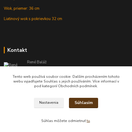
Wok, priemer: 36 cm
Liatinový wok s pokrievkou 32 cm
Kontakt
René Baláž
Eshop: +421 902 212 007
od 8:00 - do 16:00 hod
Tento web používá soubor cookie. Dalším procházením tohoto
webu vyjadřujete Souhlas s jejich používáním. Více informací v
info@kotlikyshop.sk
pod kategorií Obchodních podmínek.
Súhlasím
Nastavenia
Copyright © 2014-2030 KOTLIKYSHOP.sk, všetky práva vyhradené
Súhlas môžete odmietnuť
tu
.
Vytvorené na
Eshop-rychlo.sk