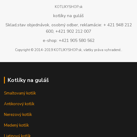
KOTLIKYSHOP.sk
kotlíky na guláš
Sklad,stav objednávok, osobný odber, reklamácie: + 421 948 212
600, +421 902 212 007
e-shop: +421 905 580 562
Copyright © 2014-2019 KOTLIKYSHOP.sk, všetky práva vyhradené..
Kotlíky na guláš
Smaltovaný kotlík
Antikorový kotlík
Nerezový kotlík
Medený kotlík
Liatinový kotlík