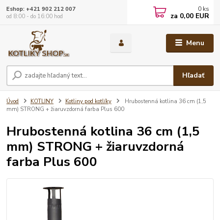
0
ks
Eshop: +421 902 212 007
za
0,00 EUR
od 8:00 - do 16:00 hod
Menu
Hľadať
Úvod
KOTLINY
Kotliny pod kotlíky
Hrubostenná kotlina 36 cm (1,5
mm) STRONG + žiaruvzdorná farba Plus 600
Hrubostenná kotlina 36 cm (1,5
mm) STRONG + žiaruvzdorná
farba Plus 600