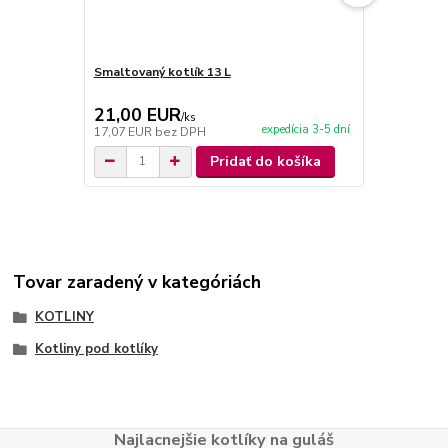
Smaltovaný kotlík 13 L
Smaltovaný k
naberačka
21,00 EUR
27,50 E
/
ks
expedícia 3-5 dní
17,07 EUR
bez DPH
22,36 EUR
b
Pridať do košíka
Tovar zaradený v kategóriách
KOTLINY
Kotliny pod kotlíky
Najlacnejšie kotlíky na guláš