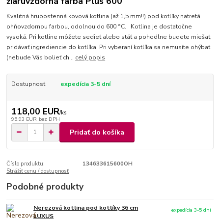
žiaruvzdorná farba Plus 600
Kvalitná hrubostenná kovová kotlina (až 1,5 mm!!) pod kotlíky natretá
ohňovzdornou farbou, odolnou do 600 °C. Kotlina je dostatočne
vysoká. Pri kotline môžete sedieť alebo stáť a pohodlne budete miešať,
pridávať ingrediencie do kotlíka. Pri vyberaní kotlíka sa nemusíte ohýbať
(nebude Vás bolieť ch...
celý popis
Dostupnosť
expedícia 3-5 dní
118,00 EUR
/
ks
95,93 EUR
bez DPH
Pridať do košíka
Číslo produktu:
134633615600OH
Strážiť cenu / dostupnosť
Podobné produkty
Nerezová kotlina pod kotlíky 36 cm
expedícia 3-5 dní
LUXUS