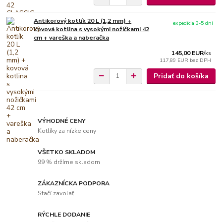
Antikorový kotlík 20 L (1,2 mm) +
expedícia 3-5 dní
kovová kotlina s vysokými nožičkami 42
cm + vareška a naberačka
145,00 EUR
/
ks
117,89 EUR
bez DPH
Pridať do košíka
VÝHODNÉ CENY
Kotlíky za nízke ceny
VŠETKO SKLADOM
99 % držíme skladom
ZÁKAZNÍCKA PODPORA
Stačí zavolať
RÝCHLE DODANIE