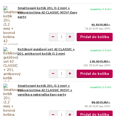
Smaltovaný kotlík 20 L (1,2 mm) +
expedícia 3-5 dní
kovová kotlina 42 CLASSIC (KOV) Easy
party
91,50 EUR
/
ks
74,39 EUR
bez DPH
Pridať do košíka
Kotlíkový gulášový set 42 CLASSIC +
expedícia 3-5 dní
20 L antikorový kotlík (1,2 mm)
135,00 EUR
/
ks
109,76 EUR
bez DPH
Pridať do košíka
Smaltovaný kotlík 20 L (1,2 mm) +
expedícia 3-5 dní
kovová kotlina 42 CLASSIC (KOV) +
vareška a naberačka Easy party
99,00 EUR
/
ks
80,49 EUR
bez DPH
Pridať do košíka