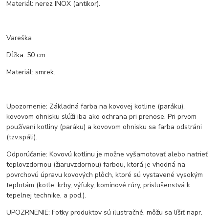
Materiál: nerez INOX (antikor).
Vareška
Dĺžka: 50 cm
Materiál: smrek.
Upozornenie: Základná farba na kovovej kotline (paráku),
kovovom ohnisku slúži iba ako ochrana pri prenose. Pri prvom
používaní kotliny (paráku) a kovovom ohnisku sa farba odstráni
(tzv.spáli).
Odporúčanie: Kovovú kotlinu je možne vyšamotovať alebo natrieť
teplovzdornou (žiaruvzdornou) farbou, ktorá je vhodná na
povrchovú úpravu kovových plôch, ktoré sú vystavené vysokým
teplotám (kotle, krby, výfuky, komínové rúry, príslušenstvá k
tepelnej technike, a pod.).
UPOZRNENIE: Fotky produktov sú ilustračné, môžu sa líšiť napr.