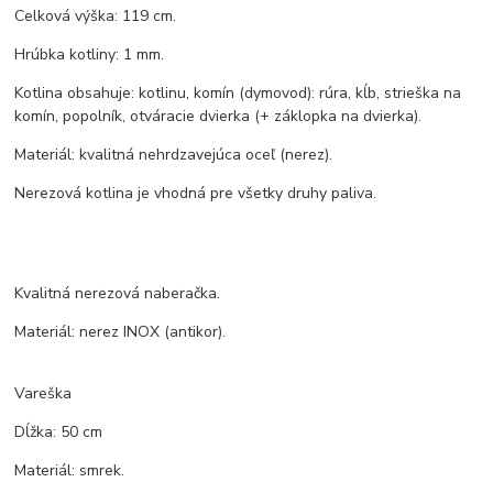
Celková výška: 119 cm.
Hrúbka kotliny: 1 mm.
Kotlina obsahuje: kotlinu, komín (dymovod): rúra, kĺb, strieška na
komín, popolník, otváracie dvierka (+ záklopka na dvierka).
Materiál: kvalitná nehrdzavejúca oceľ (nerez).
Nerezová kotlina je vhodná pre všetky druhy paliva.
Kvalitná nerezová naberačka.
Materiál: nerez INOX (antikor).
Vareška
Dĺžka: 50 cm
Materiál: smrek.