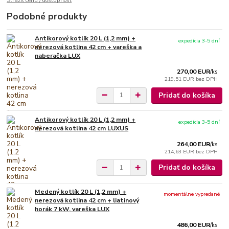
Strážiť cenu / dostupnosť
Podobné produkty
Antikorový kotlík 20 L (1,2 mm) +
expedícia 3-5 dní
nerezová kotlina 42 cm + vareška a
naberačka LUX
270,00 EUR
/
ks
219,51 EUR
bez DPH
Pridať do košíka
Antikorový kotlík 20 L (1,2 mm) +
expedícia 3-5 dní
nerezová kotlina 42 cm LUXUS
264,00 EUR
/
ks
214,63 EUR
bez DPH
Pridať do košíka
Medený kotlík 20 L (1,2 mm) +
momentálne vypredané
nerezová kotlina 42 cm + liatinový
horák 7 kW, vareška LUX
486,00 EUR
/
ks