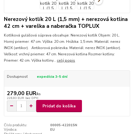
Nerezový kotlík 20 L (1,5 mm) + nerezová kotlina
42 cm + vareška a naberačka TOPLUX
Kotlíková gulášová súprava obsahuje: Nerezový kotlík Objem: 20 L.
Horný priemer: 47 cm. Výška: 20 cm. Hrúbka: 1,5 mm. Materiál: nerez
INOX (antikor). Antikorová pokrievka. Materiál: nerez INOX (antikor).
Veľkosť: vrchný priemer: 47 cm. Nerezová kotlina Rozmer kotliny:
Priemer: 42 cm. Výška kotliny...
celý popis
Dostupnosť
expedícia 3-5 dní
279,00 EUR
/
ks
226,83 EUR
bez DPH
Pridať do košíka
Číslo produktu:
00005-422015N
Výrobca:
EU