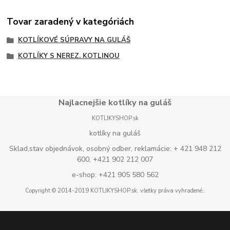
Tovar zaradený v kategóriách
KOTLÍKOVÉ SÚPRAVY NA GULÁŠ
KOTLÍKY S NEREZ. KOTLINOU
Najlacnejšie kotlíky na guláš
KOTLIKYSHOP.sk
kotlíky na guláš
Sklad,stav objednávok, osobný odber, reklamácie: + 421 948 212
600, +421 902 212 007
e-shop: +421 905 580 562
Copyright © 2014-2019 KOTLIKYSHOP.sk, všetky práva vyhradené..