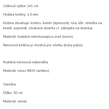
Celková výška: 141 cm.
Hrúbka kotliny: 1,0 mm.
Kotlina obsahuje: kotlinu, komín (dymovod): rúra, kĺb, strieška na
komín, popolník, otváracie dvierka (+ záklopka na dvierka).
Materiál: kvalitná nehrdzavejúca oceľ (nerez).
Nerezová kotlina je vhodná pre všetky druhy paliva.
Kvalitná nerezová naberačka.
Materiál: nerez INOX (antikor).
Vareška
Dĺžka: 50 cm
Materiál: smrek.