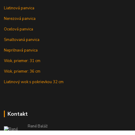
Liatinová panvica
Nerezová panvica
Oceľová panvica
Smaltovaná panvica
Nepriľnavá panvica
Wok, priemer: 31 cm
Wok, priemer: 36 cm
Liatinový wok s pokrievkou 32 cm
Kontakt
René Baláž
Eshop: +421 902 212 007