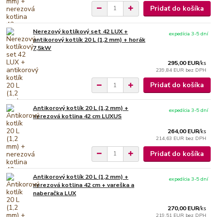
Pridať do košíka
Nerezový kotlíkový set 42 LUX +
expedícia 3-5 dní
antikorový kotlík 20 L (1,2 mm) + horák
7,5kW
295,00 EUR
/
ks
239,84 EUR
bez DPH
Pridať do košíka
Antikorový kotlík 20 L (1,2 mm) +
expedícia 3-5 dní
nerezová kotlina 42 cm LUXUS
264,00 EUR
/
ks
214,63 EUR
bez DPH
Pridať do košíka
Antikorový kotlík 20 L (1,2 mm) +
expedícia 3-5 dní
nerezová kotlina 42 cm + vareška a
naberačka LUX
270,00 EUR
/
ks
219,51 EUR
bez DPH