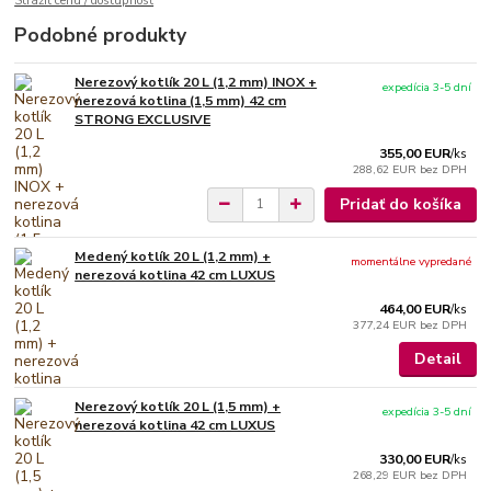
Strážiť cenu / dostupnosť
Podobné produkty
Nerezový kotlík 20 L (1,2 mm) INOX +
expedícia 3-5 dní
nerezová kotlina (1,5 mm) 42 cm
STRONG EXCLUSIVE
355,00 EUR
/
ks
288,62 EUR
bez DPH
Pridať do košíka
Medený kotlík 20 L (1,2 mm) +
momentálne vypredané
nerezová kotlina 42 cm LUXUS
464,00 EUR
/
ks
377,24 EUR
bez DPH
Detail
Nerezový kotlík 20 L (1,5 mm) +
expedícia 3-5 dní
nerezová kotlina 42 cm LUXUS
330,00 EUR
/
ks
268,29 EUR
bez DPH