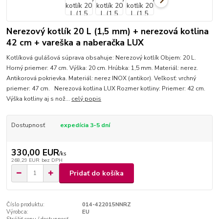
Nerezový kotlík 20 L (1,5 mm) + nerezová kotlina
42 cm + vareška a naberačka LUX
Kotlíková gulášová súprava obsahuje: Nerezový kotlík Objem: 20 L.
Horný priemer: 47 cm. Výška: 20 cm. Hrúbka: 1,5 mm. Materiál: nerez.
Antikorová pokrievka. Materiál: nerez INOX (antikor). Veľkosť: vrchný
priemer: 47 cm. Nerezová kotlina LUX Rozmer kotliny: Priemer: 42 cm.
Výška kotliny aj s nož...
celý popis
Dostupnosť
expedícia 3-5 dní
330,00 EUR
/
ks
268,29 EUR
bez DPH
Pridať do košíka
Číslo produktu:
014-422015NNRZ
Výrobca:
EU