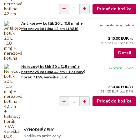
Pridať do košíka
Antikorový kotlík 20 L (0,8 mm) +
momentálne vypredané
nerezová kotlina 42 cm LUXUS
240,00 EUR
/
ks
195,12 EUR
bez DPH
Detail
Nerezový kotlík 20 L (1,5 mm) +
expedícia 3-5 dní
nerezová kotlina 42 cm + liatinový
horák 7 kW, vareška LUX
350,00 EUR
/
ks
284,55 EUR
bez DPH
Pridať do košíka
VÝHODNÉ CENY
Kotlíky za nízke ceny