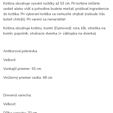
Kotlina obsahuje vysoké nožičky až 53 cm. Pri kotline môžete
sedieť alebo stáť a pohodlne budete miešať, pridávať ingrediencie
do kotlíka. Pri vyberaní kotlíka sa nemusíte ohýbať (nebude Vás
bolieť chrbát). Pri varení sa nenarobíte!
Kotlina obsahuje kotlinu, komín (Dymovod): rúra, kĺb, strieška na
komín, popolník, otváracie dvierka (+ záklopka na dvierka).
Antikorová pokrievka.
Veľkosť:
Vonkajší priemer: 55 cm.
Vnútorný priemer sedla: 48 cm.
Drevená varecha.
Veľkosť:
Dĺžka varechy: 70 cm.