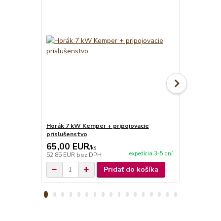
Horák 7 kW Kemper + pripojovacie
Tlakový reg
príslušenstvo
65,00 EUR
14,90 E
/
ks
expedícia 3-5 dní
52,85 EUR
bez DPH
12,11 EUR
b
Pridať do košíka