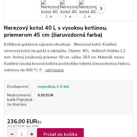
Nerezový kotol 40 L s vysokou kotlinou,
priemerom 45 cm (žiaruvzdorná farba)
Kotlíková gulášová súprava obsahuje: Nerezový kotol. Kvalitný
nerezový kotol na guláš a zabíjačku. Objem: 40 L. Veľkosť: Hrúbka 1,2
mm. Vrchný (vnútorný) priemer: 50 cm, výška: 28,5 cm. Materiál: nerez.
Kvalitná vysoká kovová kotlina pod kotlíky natretá žiaruvzdornou farbou,
odolnou do 600 °C. P...
celý popis
Dostupnosť
expedícia 3-5 dní
Nadrozmerný
6,00 EUR
balík Príplatok
za dopravu
236,00 EUR
/
ks
191,87 EUR
bez DPH
Pridať do košíka