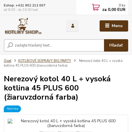
0
ks
Eshop: +421 902 212 007
za
0,00 EUR
od 8:00 - do 16:00 hod
Menu
Hľadať
Úvod
KOTLÍKOVÉ SÚPRAVY BIG PARTY
Nerezový kotol 40 L + vysoká
kotlina 45 PLUS 600 (žiaruvzdorná farba)
Nerezový kotol 40 L + vysoká
kotlina 45 PLUS 600
(žiaruvzdorná farba)
Novinka