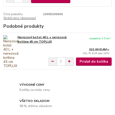
Číslo produktu:
10005345600
Strážiť cenu / dostupnosť
Podobné produkty
Nerezový kotol 40 L + nerezová
expedícia 3-5 dní
kotlina 45 cm TOPLUX
322,00 EUR
/
ks
261,79 EUR
bez DPH
Pridať do košíka
VÝHODNÉ CENY
Kotlíky za nízke ceny
VŠETKO SKLADOM
99 % držíme skladom