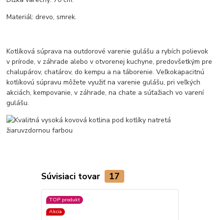
Materiál: drevo, smrek.
Kotlíková súprava na outdorové varenie gulášu a rybích polievok
v prírode, v záhrade alebo v otvorenej kuchyne, predovšetkým pre
chalupárov, chatárov, do kempu a na táborenie. Veľkokapacitnú
kotlíkovú súpravu môžete využiť na varenie gulášu, pri veľkých
akciách, kempovanie, v záhrade, na chate a súťažiach vo varení
gulášu.
Súvisiaci tovar
17
TOP produkt
Akcia