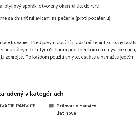
 plynový sporák, otvorený oheň, uhlie, do rúry.
e sa chrániť rukavicami na pečenie (proti popáleniu).
a ošetrovanie: Pred prvým použitím odstráňte antikorózny rastli
e s neutrálnym tekutým čistiacim prostriedkom na umývanie riadu
ju zohrejte. Po každom použití umyte, osušte a namažte jedlým o
zaradený v kategóriách
OVACIE PANVICE
Grilovacie panvice -
liatinové