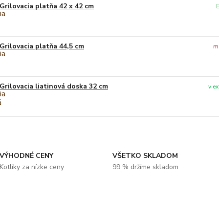
Grilovacia platňa 42 x 42 cm
Grilovacia platňa 44,5 cm
m
Grilovacia liatinová doska 32 cm
v e
VÝHODNÉ CENY
VŠETKO SKLADOM
Kotlíky za nízke ceny
99 % držíme skladom