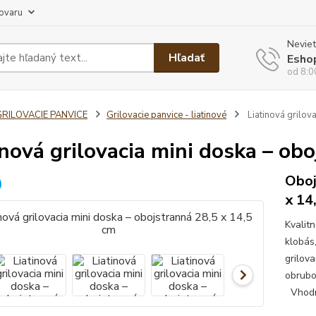
tovaru
Neviet
Hľadať
Esho
od 8:0
GRILOVACIE PANVICE
Grilovacie panvice - liatinové
Liatinová grilov
inová grilovacia mini doska – ob
Oboj
x 14
Kvalit
klobás
grilov
obrubou
Vhodná