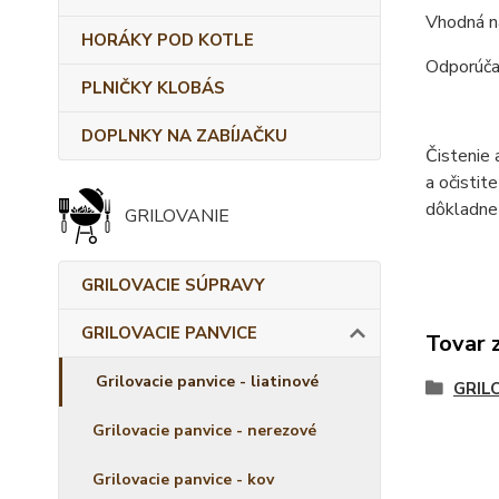
Vhodná na
HORÁKY POD KOTLE
Odporúčam
PLNIČKY KLOBÁS
DOPLNKY NA ZABÍJAČKU
Čistenie 
a očistit
dôkladne 
GRILOVANIE
GRILOVACIE SÚPRAVY
GRILOVACIE PANVICE
Tovar 
Grilovacie panvice - liatinové
GRIL
Grilovacie panvice - nerezové
Grilovacie panvice - kov