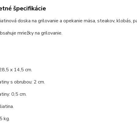
tné špecifikácie
liatinová doska na grilovanie a opekanie mäsa, steakov, klobás, pá
bsahuje mriežky na grilovanie.
28,5 x 14,5 cm.
atiny s obrubou: 2 cm.
atiny: 0,5 cm.
liatina.
5 kg.