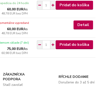
Expedícia do 24 hodín
Pridať do košíka
60,00 EUR
/
ks
48,78 EUR
bez DPH
omentálne vypredané
Detail
60,00 EUR
/
ks
48,78 EUR
bez DPH
xternom sklade (7 dní)
Pridať do košíka
75,00 EUR
/
ks
60,98 EUR
bez DPH
ZÁKAZNÍCKA
RÝCHLE DODANIE
PODPORA
Doručenie do 3 až 5 dní
Stačí zavolať