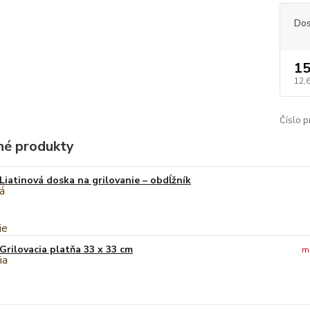
Dos
15
12,
Číslo p
é produkty
Liatinová doska na grilovanie – obdĺžník
Grilovacia platňa 33 x 33 cm
m