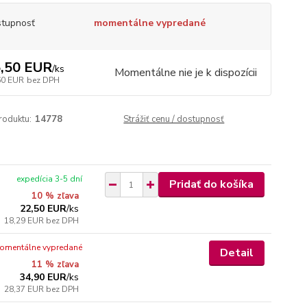
tupnosť
momentálne vypredané
,50 EUR
/
ks
Momentálne nie je k dispozícii
60 EUR
bez DPH
roduktu:
14778
Strážiť cenu / dostupnosť
expedícia 3-5 dní
Pridať do košíka
10 % zľava
22,50 EUR
/
ks
18,29 EUR
bez DPH
omentálne vypredané
Detail
11 % zľava
34,90 EUR
/
ks
28,37 EUR
bez DPH