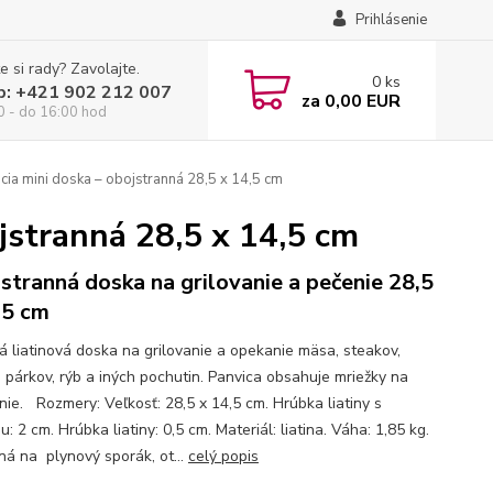
Prihlásenie
e si rady? Zavolajte.
0
ks
p: +421 902 212 007
za
0,00 EUR
0 - do 16:00 hod
acia mini doska – obojstranná 28,5 x 14,5 cm
ojstranná 28,5 x 14,5 cm
stranná doska na grilovanie a pečenie 28,5
,5 cm
ná liatinová doska na grilovanie a opekanie mäsa, steakov,
, párkov, rýb a iných pochutin. Panvica obsahuje mriežky na
anie. Rozmery: Veľkosť: 28,5 x 14,5 cm. Hrúbka liatiny s
: 2 cm. Hrúbka liatiny: 0,5 cm. Materiál: liatina. Váha: 1,85 kg.
 na plynový sporák, ot...
celý popis