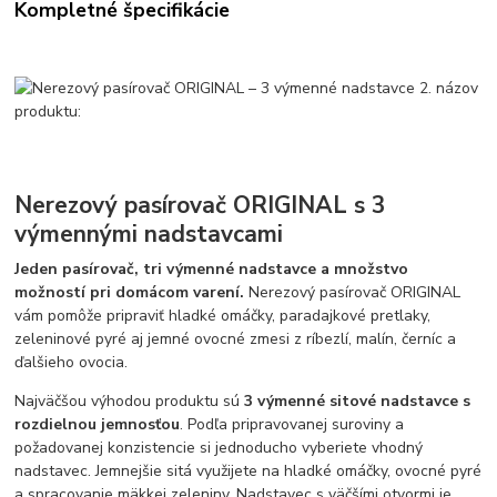
Kompletné špecifikácie
Nerezový pasírovač ORIGINAL s 3
výmennými nadstavcami
Jeden pasírovač, tri výmenné nadstavce a množstvo
možností pri domácom varení.
Nerezový pasírovač ORIGINAL
vám pomôže pripraviť hladké omáčky, paradajkové pretlaky,
zeleninové pyré aj jemné ovocné zmesi z ríbezlí, malín, černíc a
ďalšieho ovocia.
Najväčšou výhodou produktu sú
3 výmenné sitové nadstavce s
rozdielnou jemnosťou
. Podľa pripravovanej suroviny a
požadovanej konzistencie si jednoducho vyberiete vhodný
nadstavec. Jemnejšie sitá využijete na hladké omáčky, ovocné pyré
a spracovanie mäkkej zeleniny. Nadstavec s väčšími otvormi je