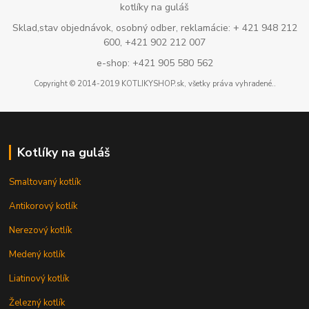
kotlíky na guláš
Sklad,stav objednávok, osobný odber, reklamácie: + 421 948 212
600, +421 902 212 007
e-shop: +421 905 580 562
Copyright © 2014-2019 KOTLIKYSHOP.sk, všetky práva vyhradené..
Kotlíky na guláš
Smaltovaný kotlík
Antikorový kotlík
Nerezový kotlík
Medený kotlík
Liatinový kotlík
Železný kotlík