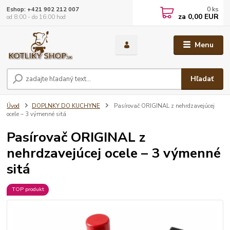
0
ks
Eshop: +421 902 212 007
za
0,00 EUR
od 8:00 - do 16:00 hod
Menu
Hľadať
Úvod
DOPLNKY DO KUCHYNE
Pasírovač ORIGINAL z nehrdzavejúcej
ocele – 3 výmenné sitá
Pasírovač ORIGINAL z
nehrdzavejúcej ocele – 3 výmenné
sitá
TOP produkt