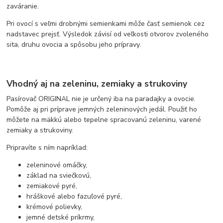
zaváranie.
Pri ovocí s veľmi drobnými semienkami môže časť semienok cez
nadstavec prejsť. Výsledok závisí od veľkosti otvorov zvoleného
sita, druhu ovocia a spôsobu jeho prípravy.
Vhodný aj na zeleninu, zemiaky a strukoviny
Pasírovač ORIGINAL nie je určený iba na paradajky a ovocie.
Pomôže aj pri príprave jemných zeleninových jedál. Použiť ho
môžete na mäkkú alebo tepelne spracovanú zeleninu, varené
zemiaky a strukoviny.
Pripravíte s ním napríklad:
zeleninové omáčky,
základ na sviečkovú,
zemiakové pyré,
hráškové alebo fazuľové pyré,
krémové polievky,
jemné detské príkrmy,