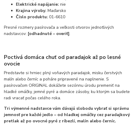
Elektrické napájanie:
nie
Krajina výroby:
Maďarsko
Číslo produktu:
01-6610
Presné rozmery pasírovača a veľkosti otvorov jednotlivých
nadstavcov:
[odhadnuté – overiť]
.
Poctivá domáca chuť od paradajok až po lesné
ovocie
Predstavte si hrniec plný voňavých paradajok, misku čerstvých
malín alebo černíc a poháre pripravené na naplnenie. S
pasírovačom ORIGINAL dokážete sezónnu úrodu premeniť na
hladké omáčky, jemné pyré a domáce zásoby, ku ktorým sa budete
radi vracať počas celého roka.
Tri výmenné nadstavce vám dávajú slobodu vybrať si správnu
jemnosť pre každé jedlo – od hladkej omáčky cez paradajkový
pretlak až po ovocné pyré z ríbezlí, malín alebo černíc.