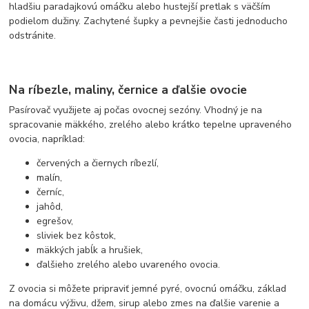
hladšiu paradajkovú omáčku alebo hustejší pretlak s väčším
podielom dužiny. Zachytené šupky a pevnejšie časti jednoducho
odstránite.
Na ríbezle, maliny, černice a ďalšie ovocie
Pasírovač využijete aj počas ovocnej sezóny. Vhodný je na
spracovanie mäkkého, zrelého alebo krátko tepelne upraveného
ovocia, napríklad:
červených a čiernych ríbezlí,
malín,
černíc,
jahôd,
egrešov,
sliviek bez kôstok,
mäkkých jabĺk a hrušiek,
ďalšieho zrelého alebo uvareného ovocia.
Z ovocia si môžete pripraviť jemné pyré, ovocnú omáčku, základ
na domácu výživu, džem, sirup alebo zmes na ďalšie varenie a