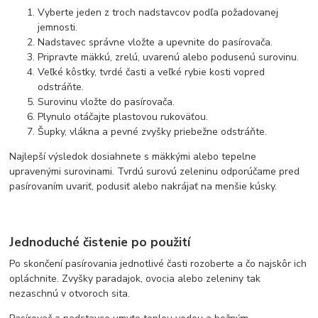
Vyberte jeden z troch nadstavcov podľa požadovanej
jemnosti.
Nadstavec správne vložte a upevnite do pasírovača.
Pripravte mäkkú, zrelú, uvarenú alebo podusenú surovinu.
Veľké kôstky, tvrdé časti a veľké rybie kosti vopred
odstráňte.
Surovinu vložte do pasírovača.
Plynulo otáčajte plastovou rukoväťou.
Šupky, vlákna a pevné zvyšky priebežne odstráňte.
Najlepší výsledok dosiahnete s mäkkými alebo tepelne
upravenými surovinami. Tvrdú surovú zeleninu odporúčame pred
pasírovaním uvariť, podusiť alebo nakrájať na menšie kúsky.
Jednoduché čistenie po použití
Po skončení pasírovania jednotlivé časti rozoberte a čo najskôr ich
opláchnite. Zvyšky paradajok, ovocia alebo zeleniny tak
nezaschnú v otvoroch sita.