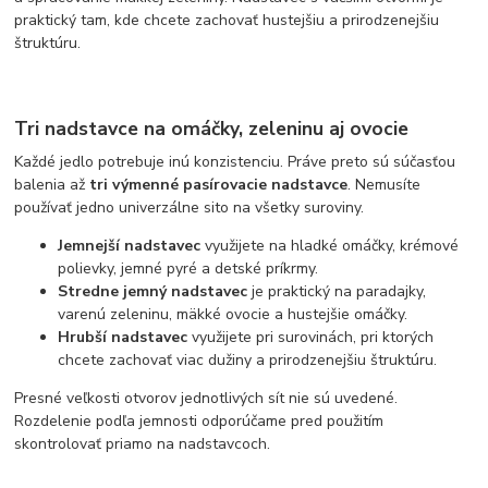
praktický tam, kde chcete zachovať hustejšiu a prirodzenejšiu
štruktúru.
Tri nadstavce na omáčky, zeleninu aj ovocie
Každé jedlo potrebuje inú konzistenciu. Práve preto sú súčasťou
balenia až
tri výmenné pasírovacie nadstavce
. Nemusíte
používať jedno univerzálne sito na všetky suroviny.
Jemnejší nadstavec
využijete na hladké omáčky, krémové
polievky, jemné pyré a detské príkrmy.
Stredne jemný nadstavec
je praktický na paradajky,
varenú zeleninu, mäkké ovocie a hustejšie omáčky.
Hrubší nadstavec
využijete pri surovinách, pri ktorých
chcete zachovať viac dužiny a prirodzenejšiu štruktúru.
Presné veľkosti otvorov jednotlivých sít nie sú uvedené.
Rozdelenie podľa jemnosti odporúčame pred použitím
skontrolovať priamo na nadstavcoch.