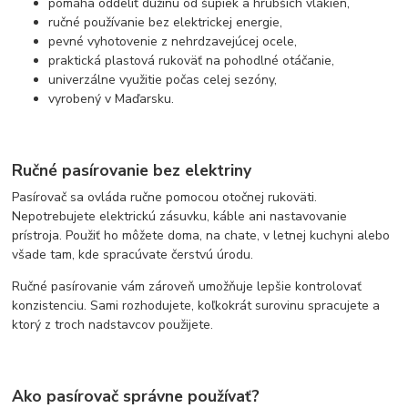
pomáha oddeliť dužinu od šupiek a hrubších vlákien,
ručné používanie bez elektrickej energie,
pevné vyhotovenie z nehrdzavejúcej ocele,
praktická plastová rukoväť na pohodlné otáčanie,
univerzálne využitie počas celej sezóny,
vyrobený v Maďarsku.
Ručné pasírovanie bez elektriny
Pasírovač sa ovláda ručne pomocou otočnej rukoväti.
Nepotrebujete elektrickú zásuvku, káble ani nastavovanie
prístroja. Použiť ho môžete doma, na chate, v letnej kuchyni alebo
všade tam, kde spracúvate čerstvú úrodu.
Ručné pasírovanie vám zároveň umožňuje lepšie kontrolovať
konzistenciu. Sami rozhodujete, koľkokrát surovinu spracujete a
ktorý z troch nadstavcov použijete.
Ako pasírovač správne používať?