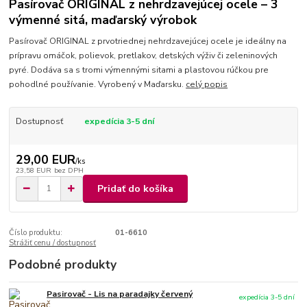
Pasírovač ORIGINAL z nehrdzavejúcej ocele – 3
výmenné sitá, maďarský výrobok
Pasírovač ORIGINAL z prvotriednej nehrdzavejúcej ocele je ideálny na
prípravu omáčok, polievok, pretlakov, detských výživ či zeleninových
pyré. Dodáva sa s tromi výmennými sitami a plastovou rúčkou pre
pohodlné používanie. Vyrobený v Maďarsku.
celý popis
Dostupnosť
expedícia 3-5 dní
29,00 EUR
/
ks
23,58 EUR
bez DPH
Pridať do košíka
Číslo produktu:
01-6610
Strážiť cenu / dostupnosť
Podobné produkty
Pasirovač - Lis na paradajky červený
expedícia 3-5 dní