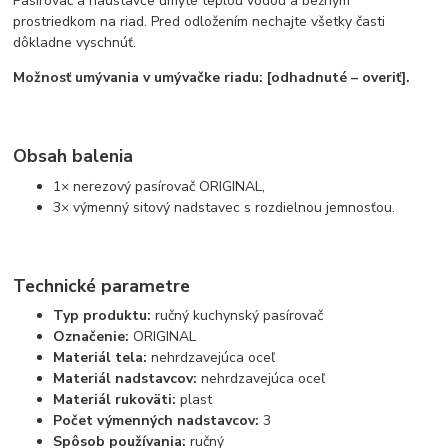
Pasírovač a nadstavce umyte teplou vodou a bežným
prostriedkom na riad. Pred odložením nechajte všetky časti
dôkladne vyschnúť.
Možnosť umývania v umývačke riadu: [odhadnuté – overiť].
Obsah balenia
1× nerezový pasírovač ORIGINAL,
3× výmenný sitový nadstavec s rozdielnou jemnosťou.
Technické parametre
Typ produktu:
ručný kuchynský pasírovač
Označenie:
ORIGINAL
Materiál tela:
nehrdzavejúca oceľ
Materiál nadstavcov:
nehrdzavejúca oceľ
Materiál rukoväti:
plast
Počet výmenných nadstavcov:
3
Spôsob používania:
ručný