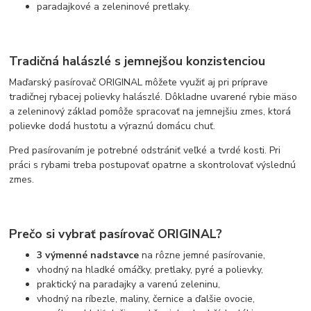
paradajkové a zeleninové pretlaky.
Tradičná halászlé s jemnejšou konzistenciou
Maďarský pasírovač ORIGINAL môžete využiť aj pri príprave
tradičnej rybacej polievky halászlé. Dôkladne uvarené rybie mäso
a zeleninový základ pomôže spracovať na jemnejšiu zmes, ktorá
polievke dodá hustotu a výraznú domácu chuť.
Pred pasírovaním je potrebné odstrániť veľké a tvrdé kosti. Pri
práci s rybami treba postupovať opatrne a skontrolovať výslednú
zmes.
Prečo si vybrať pasírovač ORIGINAL?
3 výmenné nadstavce
na rôzne jemné pasírovanie,
vhodný na hladké omáčky, pretlaky, pyré a polievky,
praktický na paradajky a varenú zeleninu,
vhodný na ríbezle, maliny, černice a ďalšie ovocie,