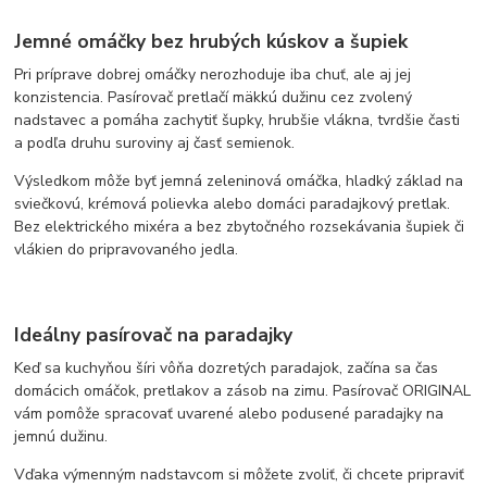
Jemné omáčky bez hrubých kúskov a šupiek
Pri príprave dobrej omáčky nerozhoduje iba chuť, ale aj jej
konzistencia. Pasírovač pretlačí mäkkú dužinu cez zvolený
nadstavec a pomáha zachytiť šupky, hrubšie vlákna, tvrdšie časti
a podľa druhu suroviny aj časť semienok.
Výsledkom môže byť jemná zeleninová omáčka, hladký základ na
sviečkovú, krémová polievka alebo domáci paradajkový pretlak.
Bez elektrického mixéra a bez zbytočného rozsekávania šupiek či
vlákien do pripravovaného jedla.
Ideálny pasírovač na paradajky
Keď sa kuchyňou šíri vôňa dozretých paradajok, začína sa čas
domácich omáčok, pretlakov a zásob na zimu. Pasírovač ORIGINAL
vám pomôže spracovať uvarené alebo podusené paradajky na
jemnú dužinu.
Vďaka výmenným nadstavcom si môžete zvoliť, či chcete pripraviť