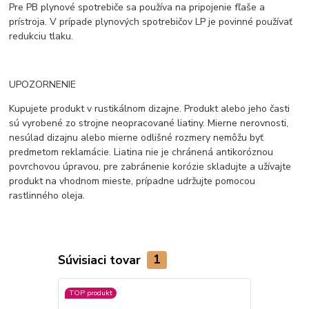
Pre PB plynové spotrebiče sa používa na pripojenie fľaše a
prístroja. V prípade plynových spotrebičov LP je povinné používať
redukciu tlaku.
UPOZORNENIE
Kupujete produkt v rustikálnom dizajne. Produkt alebo jeho časti
sú vyrobené zo strojne neopracované liatiny. Mierne nerovnosti,
nesúlad dizajnu alebo mierne odlišné rozmery nemôžu byť
predmetom reklamácie. Liatina nie je chránená antikoróznou
povrchovou úpravou, pre zabránenie korózie skladujte a užívajte
produkt na vhodnom mieste, prípadne udržujte pomocou
rastlinného oleja.
Súvisiaci tovar
1
TOP produkt