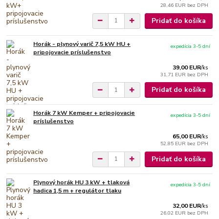
28,46 EUR
bez DPH
Pridať do košíka
Horák - plynový varič 7,5 kW HU +
expedícia 3-5 dní
pripojovacie príslušenstvo
39,00 EUR
/
ks
31,71 EUR
bez DPH
Pridať do košíka
Horák 7 kW Kemper + pripojovacie
expedícia 3-5 dní
príslušenstvo
65,00 EUR
/
ks
52,85 EUR
bez DPH
Pridať do košíka
Plynový horák HU 3 kW + tlaková
expedícia 3-5 dní
hadica 1,5 m + regulátor tlaku
32,00 EUR
/
ks
26,02 EUR
bez DPH