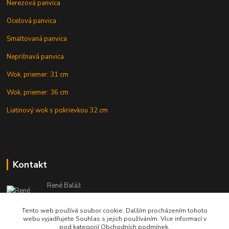
Nerezová panvica
Oceľová panvica
Smaltovaná panvica
Nepriľnavá panvica
Wok, priemer: 31 cm
Wok, priemer: 36 cm
Liatinový wok s pokrievkou 32 cm
Kontakt
René Baláž
Eshop: +421 902 212 007
od 8:00 - do 16:00 hod
Tento web používá soubor cookie. Dalším procházením tohoto
webu vyjadřujete Souhlas s jejich používáním. Více informací v
info@kotlikyshop.sk
pod kategorií Obchodních podmínek.