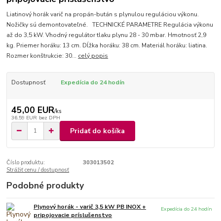
Liatinový horák varič na propán-bután s plynulou reguláciou výkonu.
Nožičky sú demontovateľné. TECHNICKÉ PARAMETRE Regulácia výkonu
až do 3,5 kW. Vhodný regulátor tlaku plynu 28 - 30 mbar. Hmotnosť 2,9
kg. Priemer horáku: 13 cm. Dĺžka horáku: 38 cm. Materiál horáku: liatina.
Rozmer konštrukcie: 30...
celý popis
Dostupnosť
Expedícia do 24 hodín
45,00 EUR
/
ks
36,59 EUR
bez DPH
Pridať do košíka
Číslo produktu:
303013502
Strážiť cenu / dostupnosť
Podobné produkty
Plynový horák - varič 3,5 kW PB INOX +
Expedícia do 24 hodín
pripojovacie príslušenstvo