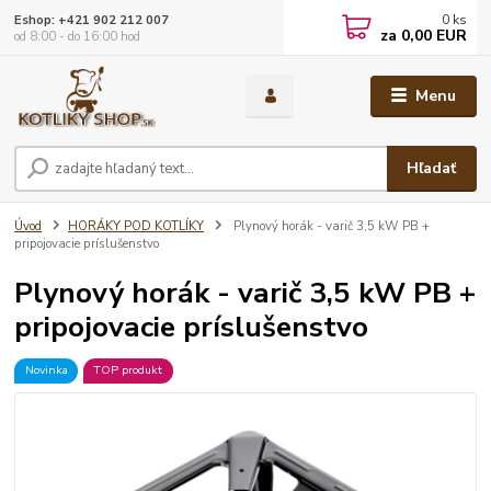
0
ks
Eshop: +421 902 212 007
za
0,00 EUR
od 8:00 - do 16:00 hod
Menu
Hľadať
Úvod
HORÁKY POD KOTLÍKY
Plynový horák - varič 3,5 kW PB +
pripojovacie príslušenstvo
Plynový horák - varič 3,5 kW PB +
pripojovacie príslušenstvo
Novinka
TOP produkt