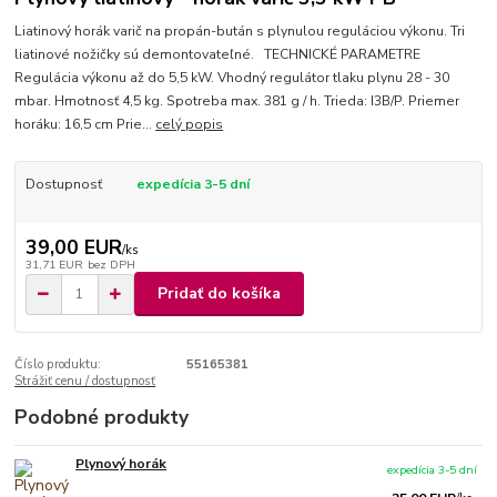
Liatinový horák varič na propán-bután s plynulou reguláciou výkonu. Tri
liatinové nožičky sú demontovateľné. TECHNICKÉ PARAMETRE
Regulácia výkonu až do 5,5 kW. Vhodný regulátor tlaku plynu 28 - 30
mbar. Hmotnosť 4,5 kg. Spotreba max. 381 g / h. Trieda: I3B/P. Priemer
horáku: 16,5 cm Prie...
celý popis
Dostupnosť
expedícia 3-5 dní
39,00 EUR
/
ks
31,71 EUR
bez DPH
Pridať do košíka
Číslo produktu:
55165381
Strážiť cenu / dostupnosť
Podobné produkty
Plynový horák
expedícia 3-5 dní