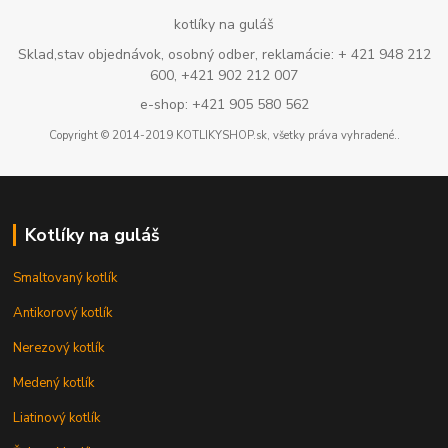
kotlíky na guláš
Sklad,stav objednávok, osobný odber, reklamácie: + 421 948 212
600, +421 902 212 007
e-shop: +421 905 580 562
Copyright © 2014-2019 KOTLIKYSHOP.sk, všetky práva vyhradené..
Kotlíky na guláš
Smaltovaný kotlík
Antikorový kotlík
Nerezový kotlík
Medený kotlík
Liatinový kotlík