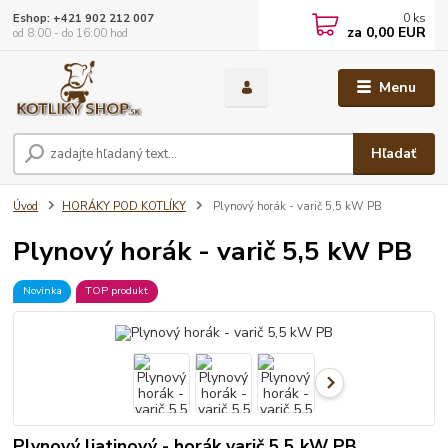
0
ks
Eshop: +421 902 212 007
za
0,00 EUR
od 8:00 - do 16:00 hod
Menu
Hľadať
Úvod
HORÁKY POD KOTLÍKY
Plynový horák - varič 5,5 kW PB
Plynový horák - varič 5,5 kW PB
Novinka
TOP produkt
Plynový liatinový - horák varič 5,5 kW PB