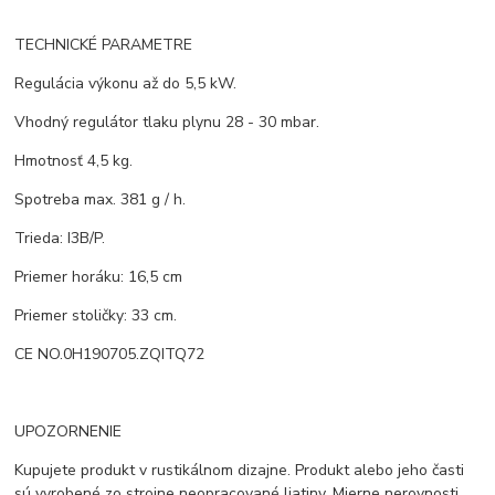
TECHNICKÉ PARAMETRE
Regulácia výkonu až do 5,5 kW.
Vhodný regulátor tlaku plynu 28 - 30 mbar.
Hmotnosť 4,5 kg.
Spotreba max. 381 g / h.
Trieda: I3B/P.
Priemer horáku: 16,5 cm
Priemer stoličky: 33 cm.
CE NO.0H190705.ZQITQ72
UPOZORNENIE
Kupujete produkt v rustikálnom dizajne. Produkt alebo jeho časti
sú vyrobené zo strojne neopracované liatiny. Mierne nerovnosti,