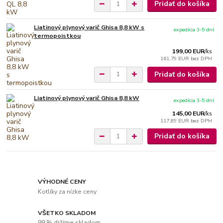
Pridať do košíka
Liatinový plynový varič Ghisa 8,8 kW s
expedícia 3-5 dní
termopoistkou
199,00 EUR
/
ks
161,79 EUR
bez DPH
Pridať do košíka
Liatinový plynový varič Ghisa 8,8 kW
expedícia 3-5 dní
145,00 EUR
/
ks
117,89 EUR
bez DPH
Pridať do košíka
VÝHODNÉ CENY
Kotlíky za nízke ceny
VŠETKO SKLADOM
99 % držíme skladom