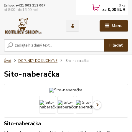
0
ks
Eshop: +421 902 212 007
za
0,00 EUR
od 8:00 - do 16:00 hod
Menu
Hľadať
Úvod
DOPLNKY DO KUCHYNE
Sito-naberačka
Sito-naberačka
Sito-naberačka