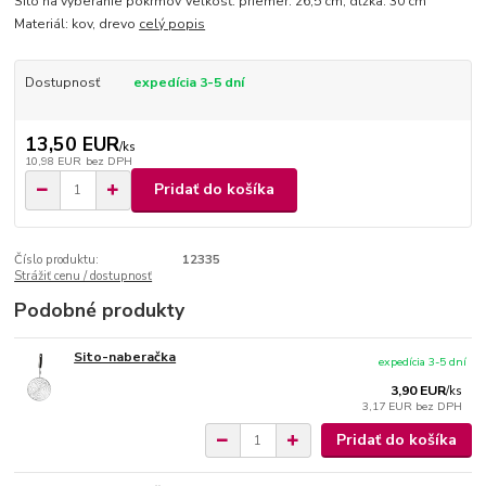
Sito na vyberanie pokrmov Veľkosť: priemer: 26,5 cm, dľžka: 30 cm
Materiál: kov, drevo
celý popis
Dostupnosť
expedícia 3-5 dní
13,50 EUR
/
ks
10,98 EUR
bez DPH
Pridať do košíka
Číslo produktu:
12335
Strážiť cenu / dostupnosť
Podobné produkty
Sito-naberačka
expedícia 3-5 dní
3,90 EUR
/
ks
3,17 EUR
bez DPH
Pridať do košíka