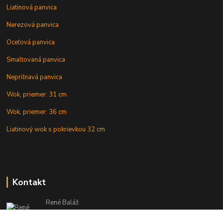
Liatinová panvica
Nerezová panvica
Oceľová panvica
Smaltovaná panvica
Nepriľnavá panvica
Wok, priemer: 31 cm
Wok, priemer: 36 cm
Liatinový wok s pokrievkou 32 cm
Kontakt
René Baláž
Eshop: +421 902 212 007