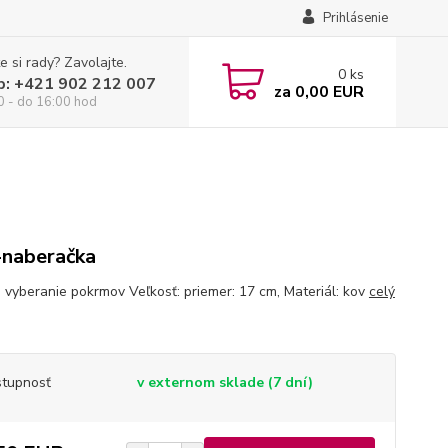
Prihlásenie
e si rady? Zavolajte.
0
ks
p: +421 902 212 007
za
0,00 EUR
0 - do 16:00 hod
-naberačka
a vyberanie pokrmov Veľkosť: priemer: 17 cm, Materiál: kov
celý
tupnosť
v externom sklade (7 dní)