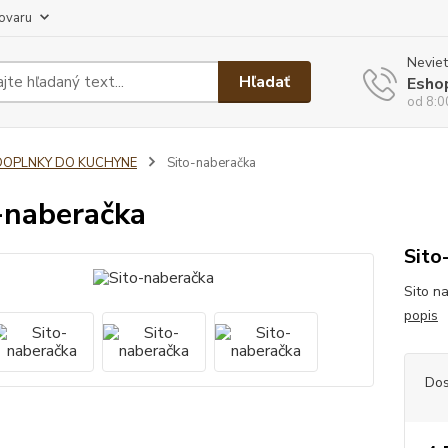
tovaru
Neviet
Hľadať
Esho
od 8:0
DOPLNKY DO KUCHYNE
Sito-naberačka
-naberačka
Sito
Sito n
popis
Dos