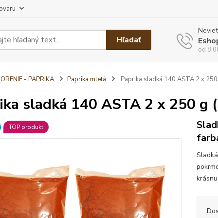
tovaru
Neviet
Hľadať
Esho
od 8:0
ORENIE - PAPRIKA
Paprika mletá
Paprika sladká 140 ASTA 2 x 250 
ika sladká 140 ASTA 2 x 250 g 
Slad
TOP produkt
farb
Sladká
pokrmo
krásnu
Dos