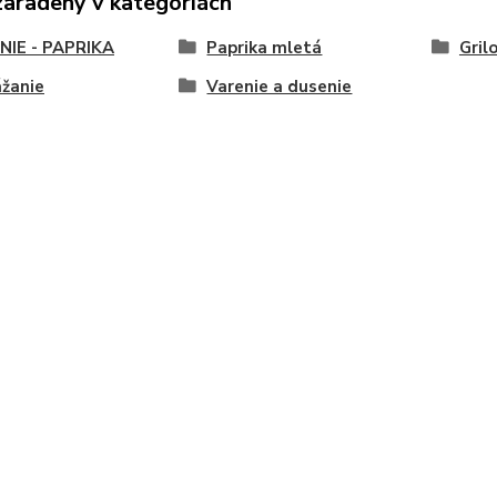
zaradený v kategóriách
NIE - PAPRIKA
Paprika mletá
Gril
žanie
Varenie a dusenie