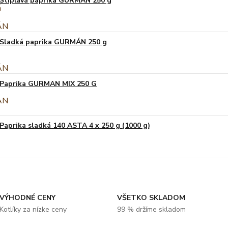
Štipľavá paprika GURMÁN 250 g
Sladká paprika GURMÁN 250 g
Paprika GURMAN MIX 250 G
Paprika sladká 140 ASTA 4 x 250 g (1000 g)
VÝHODNÉ CENY
VŠETKO SKLADOM
Kotlíky za nízke ceny
99 % držíme skladom