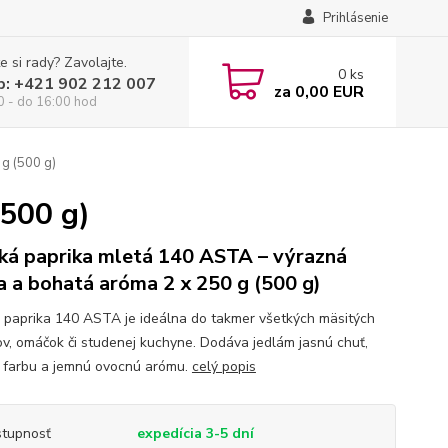
Prihlásenie
e si rady? Zavolajte.
0
ks
p: +421 902 212 007
za
0,00 EUR
0 - do 16:00 hod
g (500 g)
(500 g)
ká paprika mletá 140 ASTA – výrazná
a a bohatá aróma 2 x 250 g (500 g)
 paprika 140 ASTA je ideálna do takmer všetkých mäsitých
v, omáčok či studenej kuchyne. Dodáva jedlám jasnú chuť,
 farbu a jemnú ovocnú arómu.
celý popis
tupnosť
expedícia 3-5 dní