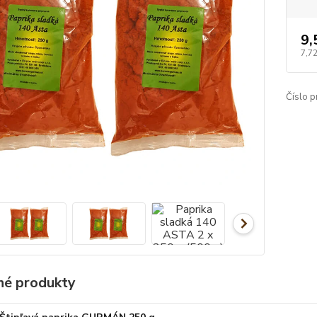
9,
7,7
Číslo p
é produkty