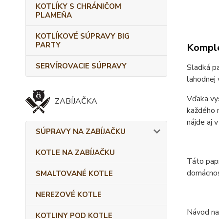
KOTLÍKY S CHRÁNIČOM
PLAMEŇA
KOTLÍKOVÉ SÚPRAVY BIG
PARTY
Komple
SERVÍROVACIE SÚPRAVY
Sladká pa
lahodnej 
Vďaka vys
ZABÍJAČKA
každého m
nájde aj 
SÚPRAVY NA ZABÍJAČKU
KOTLE NA ZABÍJAČKU
Táto papr
domácnost
SMALTOVANÉ KOTLE
NEREZOVÉ KOTLE
Návod na 
KOTLINY POD KOTLE