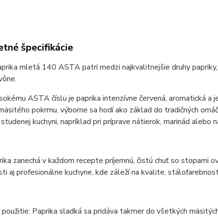
tné špecifikácie
prika mletá 140 ASTA patrí medzi najkvalitnejšie druhy papriky, 
vône.
okému ASTA číslu je paprika intenzívne červená, aromatická a jej
äsitého pokrmu, výborne sa hodí ako základ do tradičných omáčok
v studenej kuchyni, napríklad pri príprave nátierok, marinád alebo 
ika zanechá v každom recepte príjemnú, čistú chuť so stopami ov
i aj profesionálne kuchyne, kde záleží na kvalite, stálofarebnosti
použitie: Paprika sladká sa pridáva takmer do všetkých mäsitýc