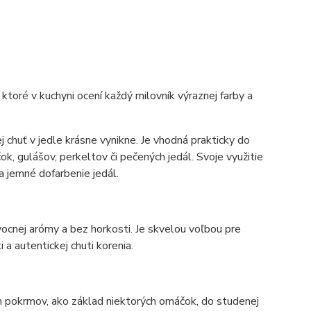
ktoré v kuchyni ocení každý milovník výraznej farby a
 chuť v jedle krásne vynikne. Je vhodná prakticky do
, gulášov, perkeltov či pečených jedál. Svoje využitie
na jemné dofarbenie jedál.
ocnej arómy a bez horkosti. Je skvelou voľbou pre
 a autentickej chuti korenia.
h pokrmov, ako základ niektorých omáčok, do studenej