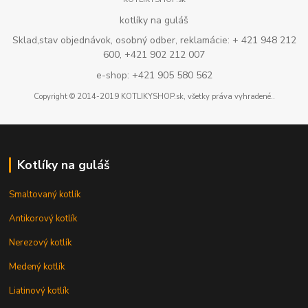
kotlíky na guláš
Sklad,stav objednávok, osobný odber, reklamácie: + 421 948 212
600, +421 902 212 007
e-shop: +421 905 580 562
Copyright © 2014-2019 KOTLIKYSHOP.sk, všetky práva vyhradené..
Kotlíky na guláš
Smaltovaný kotlík
Antikorový kotlík
Nerezový kotlík
Medený kotlík
Liatinový kotlík