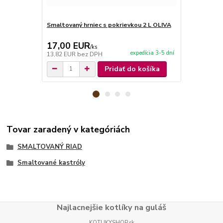
Smaltovaný hrniec s pokrievkou 2 L OLIVA
Smaltovaný 
17,00 EUR
20,50 E
/
ks
expedícia 3-5 dní
13,82 EUR
bez DPH
16,67 EUR
b
Pridať do košíka
Tovar zaradený v kategóriách
SMALTOVANÝ RIAD
Smaltované kastróly
Najlacnejšie kotlíky na guláš
KOTLIKYSHOP.sk