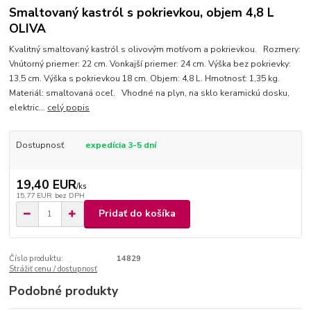
Smaltovaný kastról s pokrievkou, objem 4,8 L
OLIVA
Kvalitný smaltovaný kastról s olivovým motívom a pokrievkou. Rozmery:
Vnútorný priemer: 22 cm. Vonkajší priemer: 24 cm. Výška bez pokrievky:
13,5 cm. Výška s pokrievkou 18 cm. Objem: 4,8 L. Hmotnosť: 1,35 kg.
Materiál: smaltovaná oceľ. Vhodné na plyn, na sklo keramickú dosku,
elektric...
celý popis
Dostupnosť
expedícia 3-5 dní
19,40 EUR
/
ks
15,77 EUR
bez DPH
Pridať do košíka
Číslo produktu:
14829
Strážiť cenu / dostupnosť
Podobné produkty