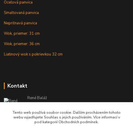
Oceľová panvica
Smaltovaná panvica
Nepriľnavá panvica
Wok, priemer: 31 cm
Wok, priemer: 36 cm
Liatinový wok s pokrievkou 32 cm
Kontakt
René Baláž
Eshop: +421 902 212 007
od 8:00 - do 16:00 hod
Tento web používá soubor cookie. Dalším procházením tohoto
webu vyjadřujete Souhlas s jejich používáním. Více informací v
info@kotlikyshop.sk
pod kategorií Obchodních podmínek.