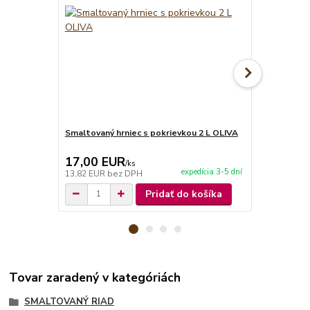
Smaltovaný hrniec s pokrievkou 2 L OLIVA
Smaltovaný 
17,00 EUR
20,50 E
/
ks
expedícia 3-5 dní
13,82 EUR
bez DPH
16,67 EUR
b
Pridať do košíka
Tovar zaradený v kategóriách
SMALTOVANÝ RIAD