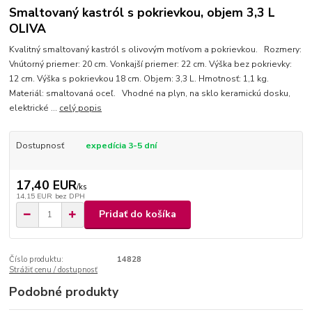
Smaltovaný kastról s pokrievkou, objem 3,3 L
OLIVA
Kvalitný smaltovaný kastról s olivovým motívom a pokrievkou. Rozmery:
Vnútorný priemer: 20 cm. Vonkajší priemer: 22 cm. Výška bez pokrievky:
12 cm. Výška s pokrievkou 18 cm. Objem: 3,3 L. Hmotnosť: 1,1 kg.
Materiál: smaltovaná oceľ. Vhodné na plyn, na sklo keramickú dosku,
elektrické ...
celý popis
Dostupnosť
expedícia 3-5 dní
17,40 EUR
/
ks
14,15 EUR
bez DPH
Pridať do košíka
Číslo produktu:
14828
Strážiť cenu / dostupnosť
Podobné produkty