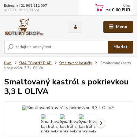
0
ks
Eshop: +421 902 212 007
za
0,00 EUR
od 8:00 - do 16:00 hod
Menu
Hľadať
Úvod
SMALTOVANÝ RIAD
Smaltované kastróly
Smaltovaný kastról
s pokrievkou 3,3 L OLIVA
Smaltovaný kastról s pokrievkou
3,3 L OLIVA