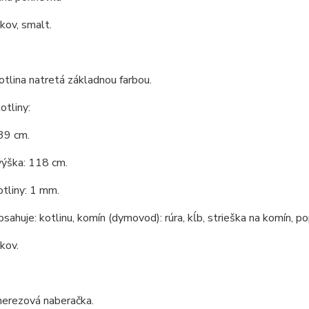
 kov, smalt.
tlina natretá základnou farbou.
tliny:
39 cm.
výška: 118 cm.
tliny: 1 mm.
bsahuje: kotlinu, komín (dymovod): rúra, kĺb, strieška na komín, po
 kov.
nerezová naberačka.