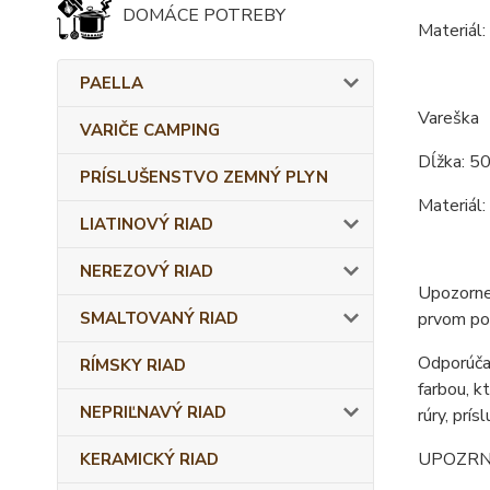
DOMÁCE POTREBY
Materiál:
PAELLA
Vareška
VARIČE CAMPING
Dĺžka: 5
PRÍSLUŠENSTVO ZEMNÝ PLYN
Materiál:
LIATINOVÝ RIAD
NEREZOVÝ RIAD
Upozornen
SMALTOVANÝ RIAD
prvom pou
Odporúčan
RÍMSKY RIAD
farbou, k
NEPRIĽNAVÝ RIAD
rúry, prís
UPOZRNENI
KERAMICKÝ RIAD