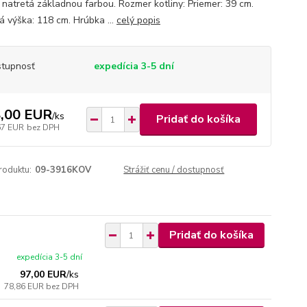
a natretá základnou farbou. Rozmer kotliny: Priemer: 39 cm.
á výška: 118 cm. Hrúbka ...
celý popis
tupnosť
expedícia 3-5 dní
,00 EUR
/
ks
Pridať do košíka
67 EUR
bez DPH
roduktu:
09-3916KOV
Strážiť cenu / dostupnosť
Pridať do košíka
expedícia 3-5 dní
97,00 EUR
/
ks
78,86 EUR
bez DPH