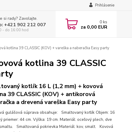
Prihlásenie
e si rady? Zavolajte.
0
ks
p: +421 902 212 007
za
0,00 EUR
0 - do 16:00 hod
ová kotlina 39 CLASSIC (KOV) + vareška a naberačka Easy party
kovová kotlina 39 CLASSIC
arty
tovaný kotlík 16 L (1,2 mm) + kovová
ina 39 CLASSIC (KOV) + antikorová
račka a drevená vareška Easy party
ová gulášová súprava obsahuje: Smaltovaný kotlík Objem: 16
ný priemer: 44 cm. Výška: 19 cm. Materiál: oceľový plech, dve
 smaltu. Smaltovaná pokrievka Materiál: kov, smalt. Kovová