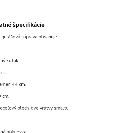
tné špecifikácie
 gulášová súprava obsahuje:
ný kotlík
6 L.
emer: 44 cm.
9 cm.
 oceľový plech, dve vrstvy smaltu.
ná pokrievka