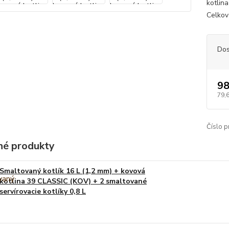
kotlin
Celkov
Dos
98
79,
Číslo p
é produkty
Smaltovaný kotlík 16 L (1,2 mm) + kovová
kotlina 39 CLASSIC (KOV) + 2 smaltované
servírovacie kotlíky 0,8 L