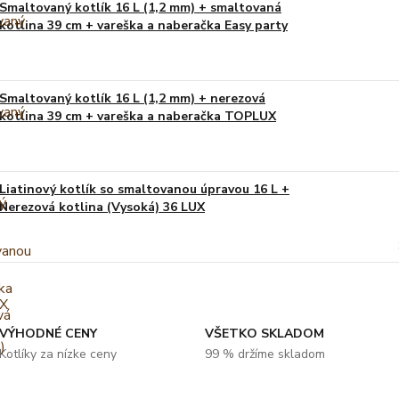
Smaltovaný kotlík 16 L (1,2 mm) + smaltovaná
kotlina 39 cm + vareška a naberačka Easy party
Smaltovaný kotlík 16 L (1,2 mm) + nerezová
kotlina 39 cm + vareška a naberačka TOPLUX
Liatinový kotlík so smaltovanou úpravou 16 L +
Nerezová kotlina (Vysoká) 36 LUX
VÝHODNÉ CENY
VŠETKO SKLADOM
Kotlíky za nízke ceny
99 % držíme skladom