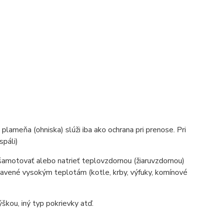
plameňa (ohniska) slúži iba ako ochrana pri prenose. Pri
spáli)
šamotovať alebo natrieť teplovzdornou (žiaruvzdornou)
stavené vysokým teplotám (kotle, krby, výfuky, komínové
škou, iný typ pokrievky atď.