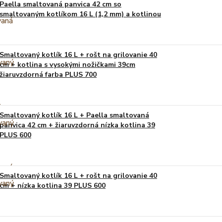
Paella smaltovaná panvica 42 cm so
smaltovaným kotlíkom 16 L (1,2 mm) a kotlinou
Smaltovaný kotlík 16 L + rošt na grilovanie 40
cm + kotlina s vysokými nožičkami 39cm
žiaruvzdorná farba PLUS 700
Smaltovaný kotlík 16 L + Paella smaltovaná
panvica 42 cm + žiaruvzdorná nízka kotlina 39
PLUS 600
Smaltovaný kotlík 16 L + rošt na grilovanie 40
cm + nízka kotlina 39 PLUS 600