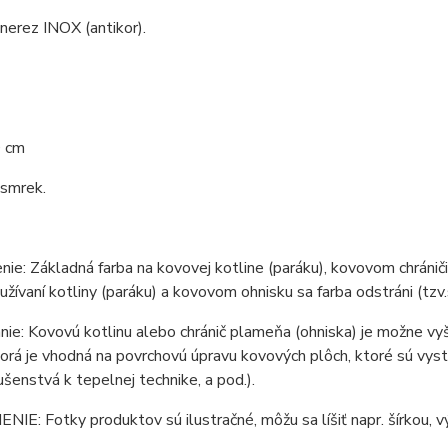
 nerez INOX (antikor).
0 cm
 smrek.
ie: Základná farba na kovovej kotline (paráku), kovovom chrániči 
žívaní kotliny (paráku) a kovovom ohnisku sa farba odstráni (tzv.
ie: Kovovú kotlinu alebo chránič plameňa (ohniska) je možne vy
torá je vhodná na povrchovú úpravu kovových plôch, ktoré sú vy
lušenstvá k tepelnej technike, a pod.).
E: Fotky produktov sú ilustračné, môžu sa líšiť napr. šírkou, vý