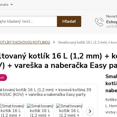
tovaru
Neviet
Hľadať
Esho
od 8:0
KOTLÍKY S KOVOVOU KOTLINOU
Smaltovaný kotlík 16 L (1,2 mm) + kov
tovaný kotlík 16 L (1,2 mm) + 
) + vareška a naberačka Easy p
Smal
ukt
kotl
nabe
Kotlík
L. Hor
vrstvy