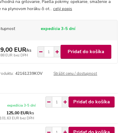
 Vhodná na grilovanie, Paella pokrmy, opekanie, smaženie a
e na plynovom horáku či ot...
celý popis
tupnosť
expedícia 3-5 dní
9,00 EUR
/
ks
Pridať do košíka
,88 EUR
bez DPH
roduktu:
42161239KOV
Strážiť cenu / dostupnosť
Pridať do košíka
expedícia 3-5 dní
125,00 EUR
/
ks
101,63 EUR
bez DPH
Pridať do košíka