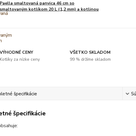
Paella smaltovaná panvica 46 cm so
smaltovaným kotlíkom 20 L (1,2 mm) a kotlinou
VÝHODNÉ CENY
VŠETKO SKLADOM
Kotlíky za nízke ceny
99 % držíme skladom
etné špecifikácie
Sú
tné špecifikácie
obsahuje: