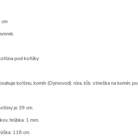
0 cm
 smrek.
kotlina pod kotlíky
bsahuje kotlinu, komín (Dymovod): rúra, kĺb, strieška na komín, po
otliny je 39 cm.
 kov, hrúbka: 1 mm.
výška: 118 cm.