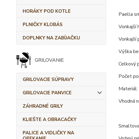
HORÁKY POD KOTLE
Paella s
PLNIČKY KLOBÁS
Vonkajší 
DOPLNKY NA ZABÍJAČKU
Vonkajší 
Výška bez
GRILOVANIE
Celkový p
Počet porc
GRILOVACIE SÚPRAVY
Materiál:
GRILOVACIE PANVICE
Vhodná na
ZÁHRADNÉ GRILY
KLIEŠTE A OBRACAČKY
Smaltova
PALICE A VIDLIČKY NA
Vrchný pr
OPEKANIE