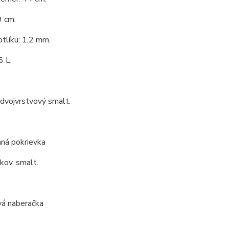
9 cm.
tlíku: 1,2 mm.
6 L.
 dvojvrstvový smalt.
ná pokrievka
 kov, smalt.
vá naberačka