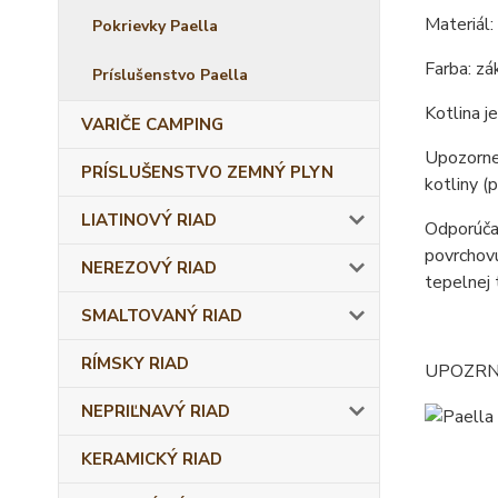
Materiál:
Pokrievky Paella
Farba: zá
Príslušenstvo Paella
Kotlina j
VARIČE CAMPING
Upozornen
PRÍSLUŠENSTVO ZEMNÝ PLYN
kotliny (
LIATINOVÝ RIAD
Odporúčan
povrchovú
NEREZOVÝ RIAD
tepelnej 
SMALTOVANÝ RIAD
RÍMSKY RIAD
UPOZRNENI
NEPRIĽNAVÝ RIAD
KERAMICKÝ RIAD