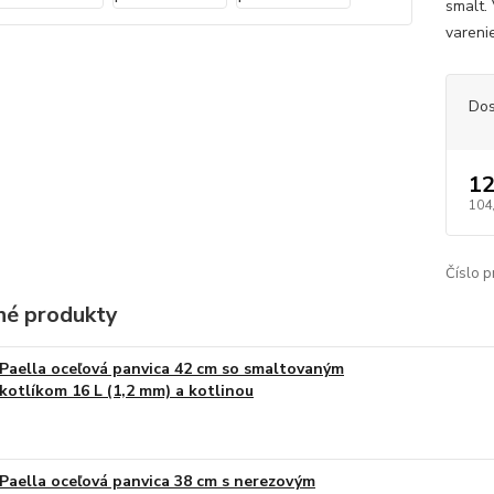
smalt.
vareni
Dos
12
104
Číslo p
é produkty
Paella oceľová panvica 42 cm so smaltovaným
kotlíkom 16 L (1,2 mm) a kotlinou
Paella oceľová panvica 38 cm s nerezovým