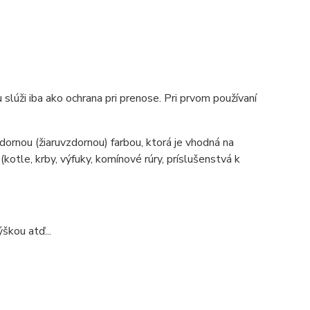
slúži iba ako ochrana pri prenose. Pri prvom používaní
ornou (žiaruvzdornou) farbou, ktorá je vhodná na
tle, krby, výfuky, komínové rúry, príslušenstvá k
škou atď...