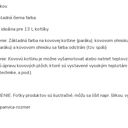
 kov.
kladná čierna farba.
e ideálna pre 13 L kotlíky.
ie: Základná farba na kovovej kotline (paráku), kovovom ohnisku 
paráku) a kovovom ohnisku sa farba odstráni (tzv. spáli)
ie: Kovovú kotlinu je možne vyšamotovať alebo natrieť teplovzd
 úpravu kovových plôch, ktoré sú vystavené vysokým teplotám (ko
technike, a pod.).
E: Fotky produktov sú ilustračné, môžu sa líšiť napr. šírkou, vý