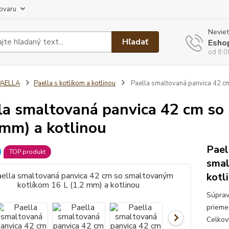
tovaru
Neviet
Hľadať
Esho
od 8:0
PAELLA
Paella s kotlíkom a kotlinou
Paella smaltovaná panvica 42 cm
la smaltovaná panvica 42 cm so
 mm) a kotlinou
Pael
TOP produkt
smal
kotl
Súprav
prieme
Celkový