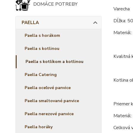
DOMÁCE POTREBY
Varecha
Dĺžka: 5
PAELLA
Materiál:
Paella s horákom
Paella s kotlinou
Kvalitná 
Paella s kotlíkom a kotlinou
Paella Catering
Kotlina o
Paella oceľové panvice
Paella smaltované panvice
Priemer k
Paella nerezové panvice
Materiál:
Paella horáky
Celková 