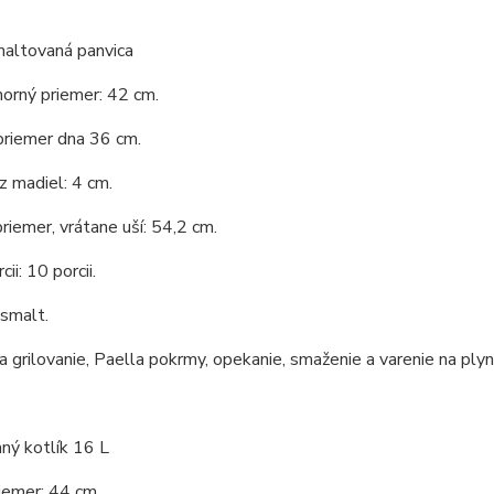
maltovaná panvica
horný priemer: 42 cm.
priemer dna 36 cm.
 madiel: 4 cm.
riemer, vrátane uší: 54,2 cm.
ii: 10 porcii.
 smalt.
 grilovanie, Paella pokrmy, opekanie, smaženie a varenie na ply
ný kotlík 16 L
iemer: 44 cm.