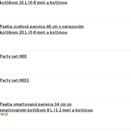
kotlíkom 15 L (0,8 mm) a kotlinou
Paella oceľová panvica 46 cm s nerezovým
kotlíkom 20 L (0,8 mm) a kotlinou
Party set MIX
Party set MIX1
Paella smaltovaná panvica 34 cm so
smaltovaným kotlíkom 8 L (1,2 mm) a kotlinou