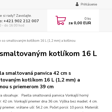
Prihlásenie
e si rady? Zavolajte.
0
ks
p: +421 902 212 007
za
0,00 EUR
0 - do 16:00 hod
 so smaltovaným kotlíkom 16 L (1,2 mm) a kotlinou
 smaltovaným kotlíkom 16 L
la smaltovaná panvica 42 cm s
tovaným kotlíkom 16 L (1,2 mm) a
inou s priemerom 39 cm
a obsahuje: Paella smaltovaná panvica Vonkajší horný
r: 42 cm. Vonkajší priemer dna 36 cm. Výška bez madiel: 4 cm.
 priemer, vrátane uší: 54,2 cm. Počet porcii: 10 porcii. Materiál: