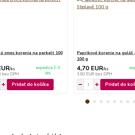
á zmes korenia na perkelt 100
Paprikové korenie na guláš -
100 g
EUR
4,70 EUR
expedícia 3-5
exp
/
ks
/
ks
dní
R
bez DPH
3,82 EUR
bez DPH
Pridať do košíka
Pridať do ko