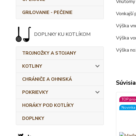
Vnútorný 
GRILOVANIE - PEČENIE
Vonkajší 
Výška vnú
DOPLNKY KU KOTLÍKOM
Výška von
Výška nož
TROJNOŽKY A STOJANY
KOTLINY
CHRÁNIČE A OHNISKÁ
Súvisia
POKRIEVKY
TOP pro
HORÁKY POD KOTLÍKY
Novinka
DOPLNKY