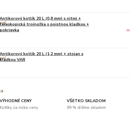
Antikorový kotlík 20 L (0,8 mm) s nitmi +
teleskopická trojnožka s poistnou kladkou +
pokrievka
m
Antikorový kotlík 20 L (1,2 mm) + stojan s
kladkou VAR
VÝHODNÉ CENY
VŠETKO SKLADOM
Kotlíky za nízke ceny
99 % držíme skladom