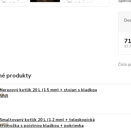
Špeciál
Dos
71
57,
Číslo p
é produkty
Nerezový kotlík 20 L (1,5 mm) + stojan s kladkou
VAR
Smaltovaný kotlík 20 L (1,2 mm) + teleskopická
trojnožka s poistnou kladkou + pokrievka