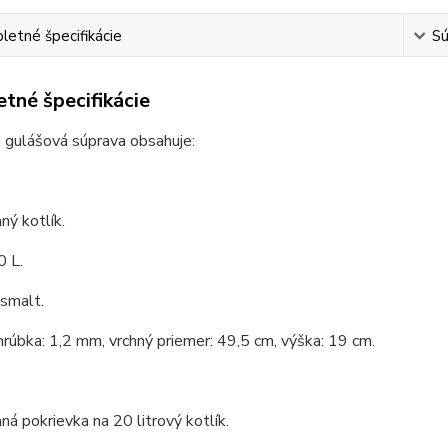
etné špecifikácie
Sú
tné špecifikácie
 gulášová súprava obsahuje:
ý kotlík.
0 L.
 smalt.
hrúbka: 1,2 mm, vrchný priemer: 49,5 cm, výška: 19 cm.
á pokrievka na 20 litrový kotlík.