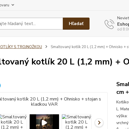
tovaru
Neviet
Hľadať
Esho
od 8:0
KOTLÍKY S TROJNOŽKOU
Smaltovaný kotlík 20 L (1,2 mm) + Ohnisko + s
tovaný kotlík 20 L (1,2 mm) + O
Smal
cm +
Kotlík
L. Mate
výška:
vrchný