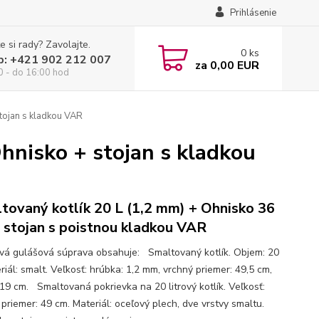
Prihlásenie
e si rady? Zavolajte.
0
ks
p: +421 902 212 007
za
0,00 EUR
0 - do 16:00 hod
tojan s kladkou VAR
hnisko + stojan s kladkou
tovaný kotlík 20 L (1,2 mm) + Ohnisko 36
 stojan s poistnou kladkou VAR
ová gulášová súprava obsahuje: Smaltovaný kotlík. Objem: 20
riál: smalt. Veľkosť: hrúbka: 1,2 mm, vrchný priemer: 49,5 cm,
 19 cm. Smaltovaná pokrievka na 20 litrový kotlík. Veľkosť:
 priemer: 49 cm. Materiál: oceľový plech, dve vrstvy smaltu.