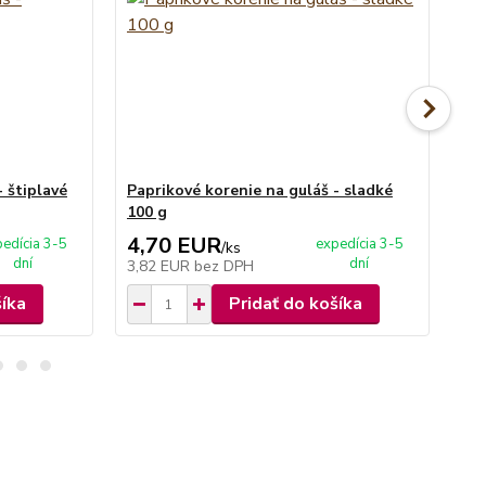
 štiplavé
Paprikové korenie na guláš - sladké
Pap
100 g
4,70 EUR
8
edícia 3-5
expedícia 3-5
/
ks
dní
dní
3,82 EUR
bez DPH
7,
šíka
Pridať do košíka