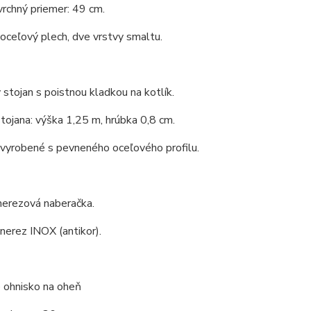
vrchný priemer: 49 cm.
 oceľový plech, dve vrstvy smaltu.
 stojan s poistnou kladkou na kotlík.
tojana: výška 1,25 m, hrúbka 0,8 cm.
 vyrobené s pevneného oceľového profilu.
nerezová naberačka.
 nerez INOX (antikor).
 ohnisko na oheň