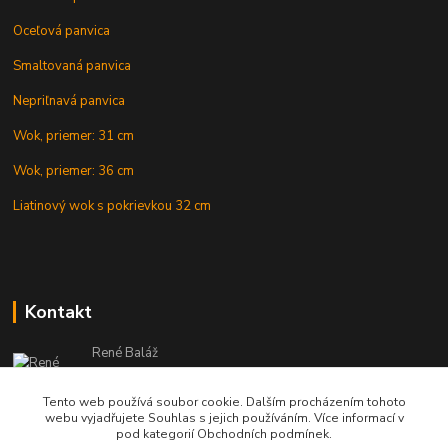
Oceľová panvica
Smaltovaná panvica
Nepriľnavá panvica
Wok, priemer: 31 cm
Wok, priemer: 36 cm
Liatinový wok s pokrievkou 32 cm
Kontakt
René Baláž
Eshop: +421 902 212 007
od 8:00 - do 16:00 hod
Tento web používá soubor cookie. Dalším procházením tohoto
webu vyjadřujete Souhlas s jejich používáním. Více informací v
info@kotlikyshop.sk
pod kategorií Obchodních podmínek.