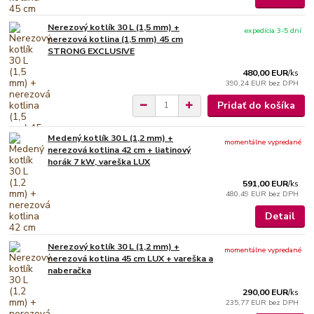
Nerezový kotlík 30 L (1,5 mm) +
expedícia 3-5 dní
nerezová kotlina (1,5 mm) 45 cm
STRONG EXCLUSIVE
480,00 EUR
/
ks
390,24 EUR
bez DPH
Pridať do košíka
Medený kotlík 30 L (1,2 mm) +
momentálne vypredané
nerezová kotlina 42 cm + liatinový
horák 7 kW, vareška LUX
591,00 EUR
/
ks
480,49 EUR
bez DPH
Detail
Nerezový kotlík 30 L (1,2 mm) +
momentálne vypredané
nerezová kotlina 45 cm LUX + vareška a
naberačka
290,00 EUR
/
ks
235,77 EUR
bez DPH