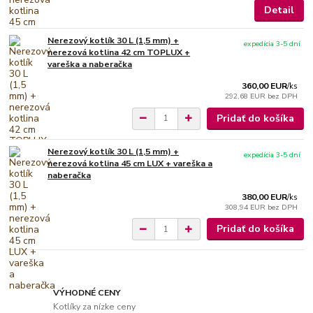
Detail
Nerezový kotlík 30 L (1,5 mm) +
expedícia 3-5 dní
nerezová kotlina 42 cm TOPLUX +
vareška a naberačka
360,00 EUR
/
ks
292,68 EUR
bez DPH
Pridať do košíka
Nerezový kotlík 30 L (1,5 mm) +
expedícia 3-5 dní
nerezová kotlina 45 cm LUX + vareška a
naberačka
380,00 EUR
/
ks
308,94 EUR
bez DPH
Pridať do košíka
VÝHODNÉ CENY
Kotlíky za nízke ceny