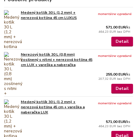
Medený kotlík 30 L (1,2 mm) +
momentálne vypredané
nerezová kotlina 45 cm LUXUS
571,00 EUR
/
ks
464,23 EUR
bez DPH
Detail
Nerezový kotlík 30 L (0,8 mm)
momentálne vypredané
zosilnený s nitmi + nerezová kotlina 45
cm LUX + vareška a naberačka
255,00 EUR
/
ks
207,32 EUR
bez DPH
Detail
Medený kotlík 30 L (1,2 mm) +
momentálne vypredané
nerezová kotlina 45 cm + vareška a
naberačka LUX
571,00 EUR
/
ks
464,23 EUR
bez DPH
Detail