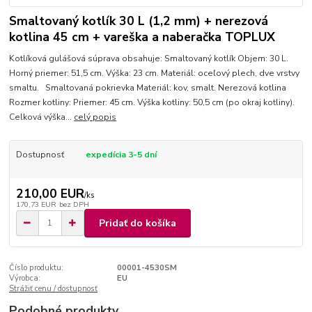
Smaltovaný kotlík 30 L (1,2 mm) + nerezová
kotlina 45 cm + vareška a naberačka TOPLUX
Kotlíková gulášová súprava obsahuje: Smaltovaný kotlík Objem: 30 L.
Horný priemer: 51,5 cm. Výška: 23 cm. Materiál: oceľový plech, dve vrstvy
smaltu. Smaltovaná pokrievka Materiál: kov, smalt. Nerezová kotlina
Rozmer kotliny: Priemer: 45 cm. Výška kotliny: 50,5 cm (po okraj kotliny).
Celková výška...
celý popis
Dostupnosť
expedícia 3-5 dní
210,00 EUR
/
ks
170,73 EUR
bez DPH
Pridať do košíka
Číslo produktu:
00001-4530SM
Výrobca:
EU
Strážiť cenu / dostupnosť
Podobné produkty