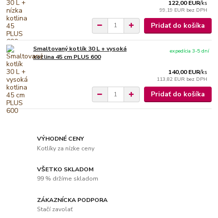
122,00 EUR
/
ks
99,19 EUR
bez DPH
Pridať do košíka
Smaltovaný kotlík 30 L + vysoká
expedícia 3-5 dní
kotlina 45 cm PLUS 600
140,00 EUR
/
ks
113,82 EUR
bez DPH
Pridať do košíka
VÝHODNÉ CENY
Kotlíky za nízke ceny
VŠETKO SKLADOM
99 % držíme skladom
ZÁKAZNÍCKA PODPORA
Stačí zavolať