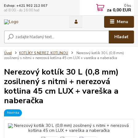
0
ks
Eshop: +421 902 212 007
za
0,00 EUR
od 8:00 - do 16:00 hod
Menu
Hľadať
Úvod
KOTLÍKY S NEREZ. KOTLINOU
Nerezový kotlík 30 L (0,8 mm)
zosilnený s nitmi + nerezová kotlina 45 cm LUX + vareška a naberačka
Nerezový kotlík 30 L (0,8 mm)
zosilnený s nitmi + nerezová
kotlina 45 cm LUX + vareška a
naberačka
Novinka