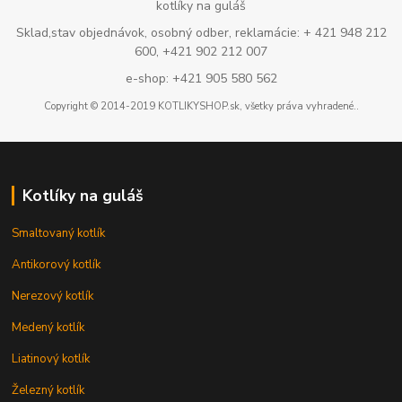
kotlíky na guláš
Sklad,stav objednávok, osobný odber, reklamácie: + 421 948 212
600, +421 902 212 007
e-shop: +421 905 580 562
Copyright © 2014-2019 KOTLIKYSHOP.sk, všetky práva vyhradené..
Kotlíky na guláš
Smaltovaný kotlík
Antikorový kotlík
Nerezový kotlík
Medený kotlík
Liatinový kotlík
Železný kotlík