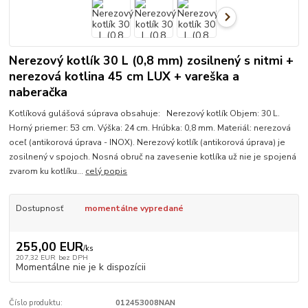
Nerezový kotlík 30 L (0,8 mm) zosilnený s nitmi +
nerezová kotlina 45 cm LUX + vareška a
naberačka
Kotlíková gulášová súprava obsahuje: Nerezový kotlík Objem: 30 L.
Horný priemer: 53 cm. Výška: 24 cm. Hrúbka: 0,8 mm. Materiál: nerezová
oceľ (antikorová úprava - INOX). Nerezový kotlík (antikorová úprava) je
zosilnený v spojoch. Nosná obruč na zavesenie kotlíka už nie je spojená
zvarom ku kotlíku...
celý popis
Dostupnosť
momentálne vypredané
255,00 EUR
/
ks
207,32 EUR
bez DPH
Momentálne nie je k dispozícii
Číslo produktu:
012453008NAN