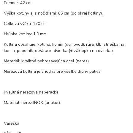
Priemer: 42 cm.
Výška kotliny aj s nožičkami: 65 cm (po okraj kotliny).
Celková výška: 170 cm.
Hrúbka kotliny: 1,0 mm.
Kotlina obsahuje: kotlinu, komín (dymovod): rúra, kĺb, strieška na
komín, popolník, otváracie dvierka (+ záklopka na dvierka).
Materiál: kvalitná nehrdzavejúca oceľ (nerez).
Nerezová kotlina je vhodná pre všetky druhy paliva.
Kvalitná nerezová naberačka.
Materiál: nerez INOX (antikor).
Vareška