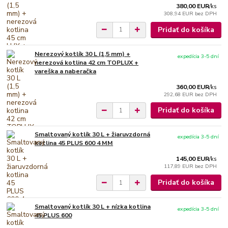
380,00 EUR
/
ks
308,94 EUR
bez DPH
Pridať do košíka
Nerezový kotlík 30 L (1,5 mm) +
expedícia 3-5 dní
nerezová kotlina 42 cm TOPLUX +
vareška a naberačka
360,00 EUR
/
ks
292,68 EUR
bez DPH
Pridať do košíka
Smaltovaný kotlík 30 L + žiaruvzdorná
expedícia 3-5 dní
kotlina 45 PLUS 600 4 MM
145,00 EUR
/
ks
117,89 EUR
bez DPH
Pridať do košíka
Smaltovaný kotlík 30 L + nízka kotlina
expedícia 3-5 dní
45 PLUS 600