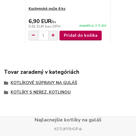
Kuchynské nože 6 ks
Kuchynské 
6,90 EUR
29,00 E
/
ks
expedícia 3-5 dní
5,61 EUR
bez DPH
23,58 EUR
b
Pridať do košíka
Tovar zaradený v kategóriách
KOTLÍKOVÉ SÚPRAVY NA GULÁŠ
KOTLÍKY S NEREZ. KOTLINOU
Najlacnejšie kotlíky na guláš
KOTLIKYSHOP.sk