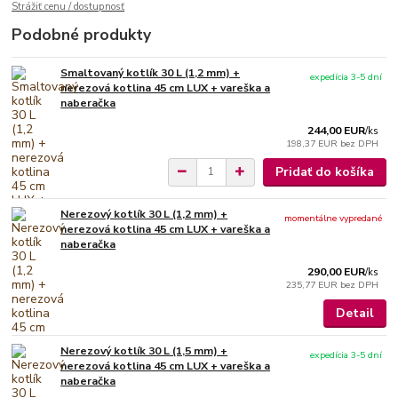
Strážiť cenu / dostupnosť
Podobné produkty
Smaltovaný kotlík 30 L (1,2 mm) +
expedícia 3-5 dní
nerezová kotlina 45 cm LUX + vareška a
naberačka
244,00 EUR
/
ks
198,37 EUR
bez DPH
Pridať do košíka
Nerezový kotlík 30 L (1,2 mm) +
momentálne vypredané
nerezová kotlina 45 cm LUX + vareška a
naberačka
290,00 EUR
/
ks
235,77 EUR
bez DPH
Detail
Nerezový kotlík 30 L (1,5 mm) +
expedícia 3-5 dní
nerezová kotlina 45 cm LUX + vareška a
naberačka