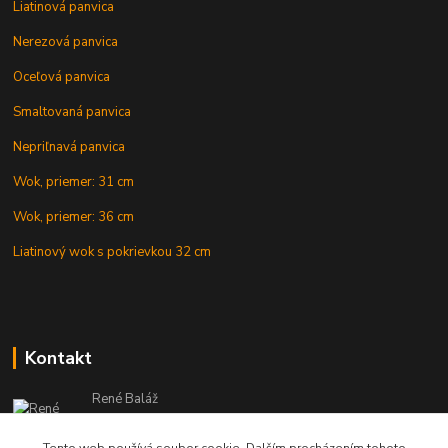
Liatinová panvica
Nerezová panvica
Oceľová panvica
Smaltovaná panvica
Nepriľnavá panvica
Wok, priemer: 31 cm
Wok, priemer: 36 cm
Liatinový wok s pokrievkou 32 cm
Kontakt
René Baláž
Eshop: +421 902 212 007
od 8:00 - do 16:00 hod