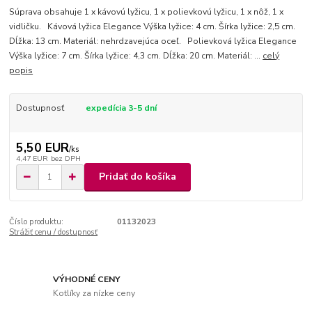
Súprava obsahuje 1 x kávovú lyžicu, 1 x polievkovú lyžicu, 1 x nôž, 1 x
vidličku. Kávová lyžica Elegance Výška lyžice: 4 cm. Šírka lyžice: 2,5 cm.
Dĺžka: 13 cm. Materiál: nehrdzavejúca oceľ. Polievková lyžica Elegance
Výška lyžice: 7 cm. Šírka lyžice: 4,3 cm. Dĺžka: 20 cm. Materiál: ...
celý
popis
Dostupnosť
expedícia 3-5 dní
5,50 EUR
/
ks
4,47 EUR
bez DPH
Pridať do košíka
Číslo produktu:
01132023
Strážiť cenu / dostupnosť
VÝHODNÉ CENY
Kotlíky za nízke ceny