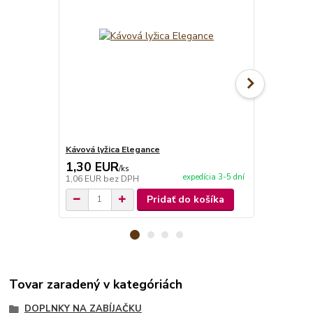
Kávová lyžica Elegance
Polievková l
1,30 EUR
1,40 EU
/
ks
expedícia 3-5 dní
1,06 EUR
bez DPH
1,14 EUR
be
Pridať do košíka
Tovar zaradený v kategóriách
DOPLNKY NA ZABÍJAČKU