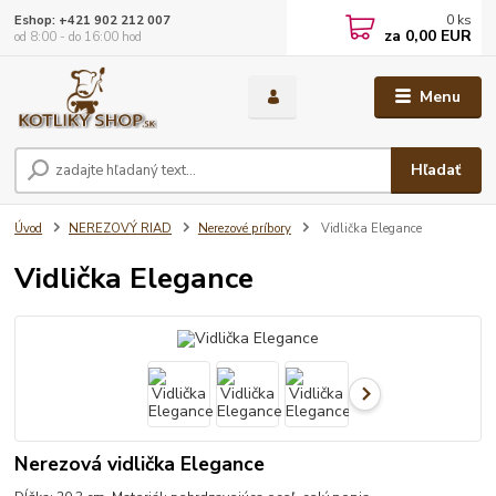
0
ks
Eshop: +421 902 212 007
za
0,00 EUR
od 8:00 - do 16:00 hod
Menu
Hľadať
Úvod
NEREZOVÝ RIAD
Nerezové príbory
Vidlička Elegance
Vidlička Elegance
Nerezová vidlička Elegance