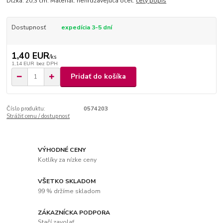
Dĺžka: 20,3 cm. Materiál: nehrdzavejúca oceľ.
celý popis
Dostupnosť
expedícia 3-5 dní
1,40 EUR
/
ks
1,14 EUR
bez DPH
Pridať do košíka
Číslo produktu:
0574203
Strážiť cenu / dostupnosť
VÝHODNÉ CENY
Kotlíky za nízke ceny
VŠETKO SKLADOM
99 % držíme skladom
ZÁKAZNÍCKA PODPORA
Stačí zavolať