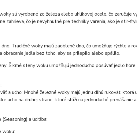
woky sú vyrobené zo železa alebo uhlíkovej ocele, čo zaručuje vy
e zahrieva, čo je nevyhnutné pre techniky varenia, ako je stir-fryi
dno: Tradičné woky majú zaoblené dno, čo umožňuje rýchle a rov
a obracanie jedla bez toho, aby sa prilepilo alebo spálilo.
eny: Šikmé steny woku umožňujú jednoducho posúvať jedlo hore 
:
väť a ucho: Mnohé železné woky majú jednu dlhú rukoväť, ktorá 
tke ucho na druhej strane, ktoré slúži na jednoduché prenášanie a 
 (Seasoning) a údržba:
e woku: