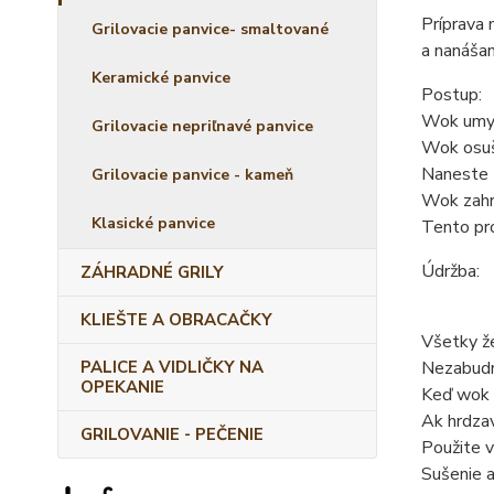
Príprava 
Grilovacie panvice- smaltované
a nanášan
Keramické panvice
Postup:
Wok umyte
Grilovacie nepriľnavé panvice
Wok osušt
Naneste t
Grilovacie panvice - kameň
Wok zahri
Klasické panvice
Tento pro
Údržba:
ZÁHRADNÉ GRILY
KLIEŠTE A OBRACAČKY
Všetky ž
PALICE A VIDLIČKY NA
Nezabudni
OPEKANIE
Keď wok n
Ak hrdzav
GRILOVANIE - PEČENIE
Použite v
Sušenie a