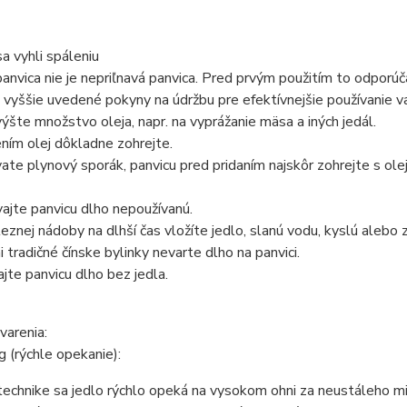
a vyhli spáleniu
anvica nie je nepriľnavá panvica. Pred prvým použitím to odporú
 vyššie uvedené pokyny na údržbu pre efektívnejšie používanie va
ýšte množstvo oleja, napr. na vyprážanie mäsa a iných jedál.
ním olej dôkladne zohrejte.
ate plynový sporák, panvicu pred pridaním najskôr zohrejte s olej
jte panvicu dlho nepoužívanú.
eznej nádoby na dlhší čas vložíte jedlo, slanú vodu, kyslú alebo z
 tradičné čínske bylinky nevarte dlho na panvici.
jte panvicu dlho bez jedla.
varenia:
ng (rýchle opekanie):
 technike sa jedlo rýchlo opeká na vysokom ohni za neustáleho 