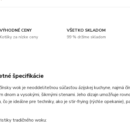
VÝHODNÉ CENY
VŠETKO SKLADOM
Kotlíky za nízke ceny
99 % držíme skladom
tné špecifikácie
čínsky wok je neoddeliteľnou súčasťou ázijskej kuchyne, najmä čín
 dnom a vysokými, šikmými stenami. Jeho dizajn umožňuje rovnom
, čo je ideálne pre techniky, ako je stir-frying (rýchle opekanie), 
istiky tradičného woku: