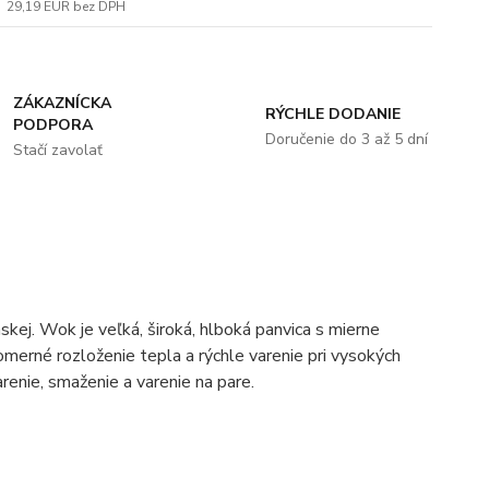
29,19 EUR
bez DPH
ZÁKAZNÍCKA
RÝCHLE DODANIE
PODPORA
Doručenie do 3 až 5 dní
Stačí zavolať
skej. Wok je veľká, široká, hlboká panvica s mierne
erné rozloženie tepla a rýchle varenie pri vysokých
parenie, smaženie a varenie na pare.