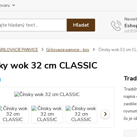
tovaru
Neviet
Hľadať
Esho
od 8:0
GRILOVACIE PANVICE
Grilovacie panvice - kov
Čínsky wok 32 cm C
ky wok 32 cm CLASSIC
Trad
Tradič
najmä 
zaoble
rovnom
čo je i