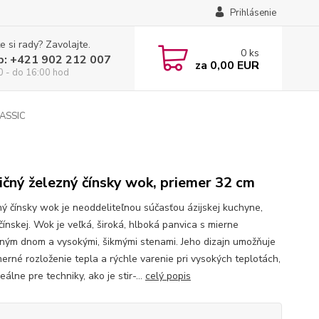
Prihlásenie
e si rady? Zavolajte.
0
ks
p: +421 902 212 007
za
0,00 EUR
0 - do 16:00 hod
LASSIC
ičný železný čínsky wok, priemer 32 cm
ný čínsky wok je neoddeliteľnou súčasťou ázijskej kuchyne,
čínskej. Wok je veľká, široká, hlboká panvica s mierne
ným dnom a vysokými, šikmými stenami. Jeho dizajn umožňuje
erné rozloženie tepla a rýchle varenie pri vysokých teplotách,
deálne pre techniky, ako je stir-...
celý popis