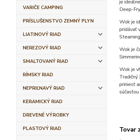
je ideáln
VARIČE CAMPING
Deep-Fry
PRÍSLUŠENSTVO ZEMNÝ PLYN
Wok je id
pridávať
LIATINOVÝ RIAD
Steaming 
NEREZOVÝ RIAD
Wok je ča
Simmering
SMALTOVANÝ RIAD
Wok je vh
RÍMSKY RIAD
Tradičný 
priniesť 
NEPRIĽNAVÝ RIAD
súčasťou 
KERAMICKÝ RIAD
DREVENÉ VÝROBKY
PLASTOVÝ RIAD
Tovar 