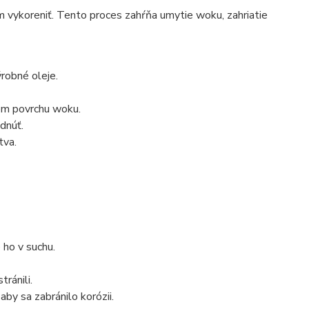
 vykoreniť. Tento proces zahŕňa umytie woku, zahriatie
robné oleje.
lom povrchu woku.
dnúť.
tva.
 ho v suchu.
ránili.
by sa zabránilo korózii.