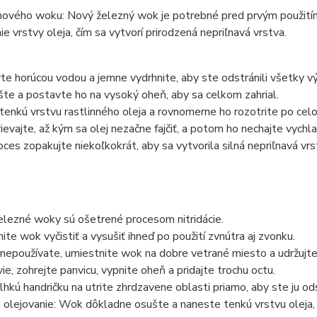
nového woku: Nový železný wok je potrebné pred prvým použitím
ie vrstvy oleja, čím sa vytvorí prirodzená nepriľnavá vrstva.
 horúcou vodou a jemne vydrhnite, aby ste odstránili všetky vý
e a postavte ho na vysoký oheň, aby sa celkom zahrial.
enkú vrstvu rastlinného oleja a rovnomerne ho rozotrite po ce
evajte, až kým sa olej nezačne fajčiť, a potom ho nechajte vychla
ces zopakujte niekoľkokrát, aby sa vytvorila silná nepriľnavá vrs
elezné woky sú ošetrené procesom nitridácie.
te wok vyčistiť a vysušiť ihneď po použití zvnútra aj zvonku.
epoužívate, umiestnite wok na dobre vetrané miesto a udržujte
ie, zohrejte panvicu, vypnite oheň a pridajte trochu octu.
lhkú handričku na utrite zhrdzavene oblasti priamo, aby ste ju odst
 olejovanie: Wok dôkladne osušte a naneste tenkú vrstvu oleja, a