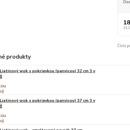
Dos
18
15,
Číslo p
é produkty
Liatinový wok s pokrievkou (panvicou) 32 cm 3 v
1
Liatinový wok s pokrievkou (panvicou) 37 cm 3 v
1