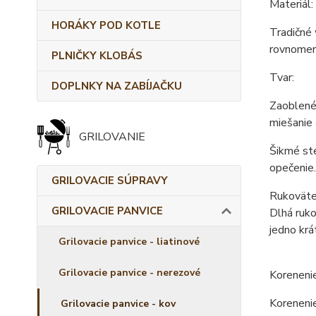
Materiál:
HORÁKY POD KOTLE
Tradičné 
rovnomern
PLNIČKY KLOBÁS
Tvar:
DOPLNKY NA ZABÍJAČKU
Zaoblené 
miešanie 
GRILOVANIE
Šikmé st
opečenie.
GRILOVACIE SÚPRAVY
Rukoväte
GRILOVACIE PANVICE
Dlhá ruko
jedno krá
Grilovacie panvice - liatinové
Grilovacie panvice - nerezové
Korenenie
Koreneni
Grilovacie panvice - kov