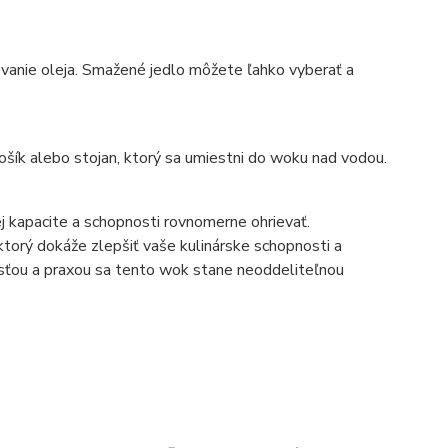
vanie oleja. Smažené jedlo môžete ľahko vyberať a
ošík alebo stojan, ktorý sa umiestni do woku nad vodou.
ej kapacite a schopnosti rovnomerne ohrievať.
 ktorý dokáže zlepšiť vaše kulinárske schopnosti a
vosťou a praxou sa tento wok stane neoddeliteľnou