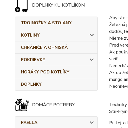
DOPLNKY KU KOTLÍKOM
Aby ste s
TROJNOŽKY A STOJANY
Železná p
dodržujte
KOTLINY
Mierne zv
Pred vare
CHRÁNIČE A OHNISKÁ
Ak použív
variť.
POKRIEVKY
Nenecháva
HORÁKY POD KOTLÍKY
Ak do žel
mungo ani
DOPLNKY
Neohrieva
Techniky 
DOMÁCE POTREBY
Stir-Fryi
PAELLA
Pri tejto