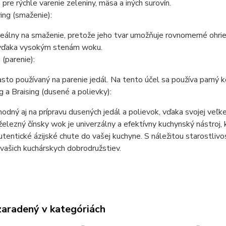
e pre rýchle varenie zeleniny, mäsa a iných surovín.
ing (smaženie):
eálny na smaženie, pretože jeho tvar umožňuje rovnomerné ohrie
 vďaka vysokým stenám woku.
(parenie):
sto používaný na parenie jedál. Na tento účel sa používa parný k
 a Braising (dusené a polievky):
odný aj na prípravu dusených jedál a polievok, vďaka svojej veľk
železný čínsky wok je univerzálny a efektívny kuchynský nástroj,
autentické ázijské chute do vašej kuchyne. S náležitou starostli
vašich kuchárskych dobrodružstiev.
zaradený v kategóriách