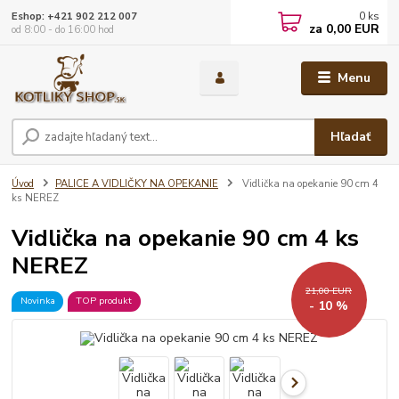
0
ks
Eshop: +421 902 212 007
za
0,00 EUR
od 8:00 - do 16:00 hod
Menu
Hľadať
Úvod
PALICE A VIDLIČKY NA OPEKANIE
Vidlička na opekanie 90 cm 4
ks NEREZ
Vidlička na opekanie 90 cm 4 ks
NEREZ
21,00 EUR
Novinka
TOP produkt
- 10 %