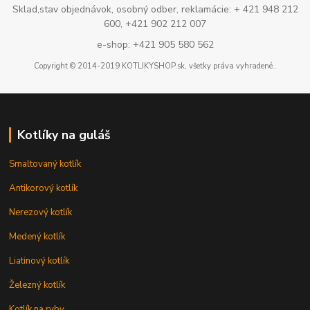
Sklad,stav objednávok, osobný odber, reklamácie: + 421 948 212
600, +421 902 212 007
e-shop: +421 905 580 562
Copyright © 2014-2019 KOTLIKYSHOP.sk, všetky práva vyhradené..
Kotlíky na guláš
Smaltovaný kotlík
Antikorový kotlík
Nerezový kotlík
Medený kotlík
Liatinový kotlík
Železný kotlík
Kotlík na ryby