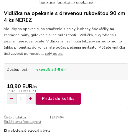
Vidlička na opekanie s drevenou rukoväťou 90 cm
4 ks NEREZ
Vidličky na opekanie, na smaženie slaniny, klobásy, špekáčiky, na
záhradné párty, grilovanie a iné príležitosti. Vidlička je vyrobená z
pevnej nerezovej ocele. Vidlička je navrhnutá tak, aby sa jedlo mohlo
ľahko pripnúť až do konca, ale počas pečenia nekĺzalo. Môžete vidličku
tiež zavesiť pomocou ...
celý popis
Dostupnosť
expedícia 3-5 dní
18,90 EUR
/
ks
15,37 EUR
bez DPH
Pridať do košíka
Číslo produktu:
1247404
Strážiť cenu / dostupnosť
Podobné produkty