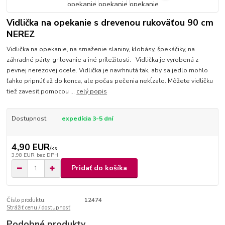
Vidlička na opekanie s drevenou rukoväťou 90 cm
NEREZ
Vidlička na opekanie, na smaženie slaniny, klobásy, špekáčiky, na
záhradné párty, grilovanie a iné príležitosti. Vidlička je vyrobená z
pevnej nerezovej ocele. Vidlička je navrhnutá tak, aby sa jedlo mohlo
ľahko pripnúť až do konca, ale počas pečenia nekĺzalo. Môžete vidličku
tiež zavesiť pomocou ...
celý popis
Dostupnosť
expedícia 3-5 dní
4,90 EUR
/
ks
3,98 EUR
bez DPH
Pridať do košíka
Číslo produktu:
12474
Strážiť cenu / dostupnosť
Podobné produkty