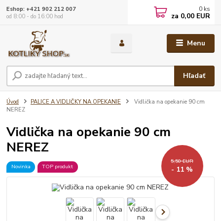
0
ks
Eshop: +421 902 212 007
za
0,00 EUR
od 8:00 - do 16:00 hod
Menu
Hľadať
Úvod
PALICE A VIDLIČKY NA OPEKANIE
Vidlička na opekanie 90 cm
NEREZ
Vidlička na opekanie 90 cm
NEREZ
5,50 EUR
Novinka
TOP produkt
- 11 %