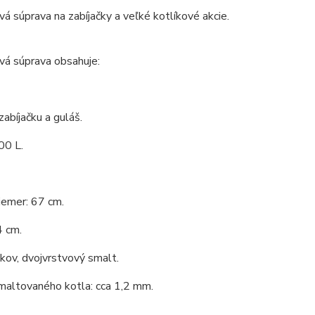
vá súprava na zabíjačky a veľké kotlíkové akcie.
vá súprava obsahuje:
zabíjačku a guláš.
00 L.
iemer: 67 cm.
4 cm.
 kov, dvojvrstvový smalt.
maltovaného kotla: cca 1,2 mm.