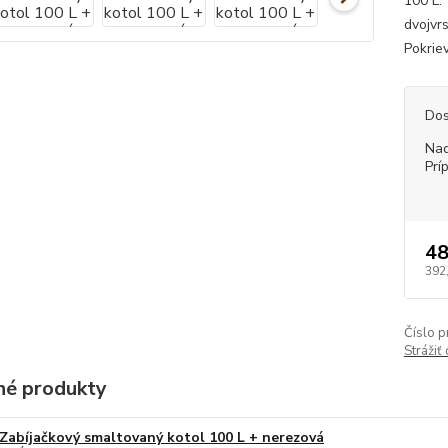
100 L.
dvojvr
Pokrie
Dos
Nad
Prí
48
392
Číslo p
Strážiť
é produkty
Zabíjačkový smaltovaný kotol 100 L + nerezová