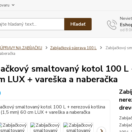
tovaru
Neviet
Hľadať
Esho
od 8:0
SÚPRAVY NA ZABÍJAČKU
Zabíjačková súprava 100 L
Zabíjačkový sma
naberačka
jačkový smaltovaný kotol 100 L 
m LUX + vareška a naberačka
Zabí
nere
drev
Zabíja
Zabíja