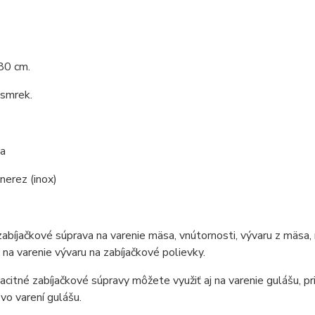
80 cm.
 smrek.
a
 nerez (inox)
zabíjačkové súprava na varenie mäsa, vnútornosti, vývaru z mäsa, 
 na varenie vývaru na zabíjačkové polievky.
citné zabíjačkové súpravy môžete využiť aj na varenie gulášu, pri
 vo varení gulášu.