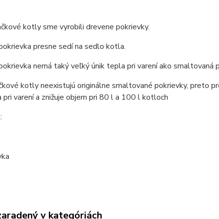
ačkové kotly sme vyrobili drevene pokrievky.
okrievka presne sedí na sedlo kotla.
okrievka nemá taký veľký únik tepla pri varení ako smaltovaná p
čkové kotly neexistujú originálne smaltované pokrievky, preto pr
a pri varení a znižuje objem pri 80 l a 100 l kotloch
:
zaradený v kategóriách