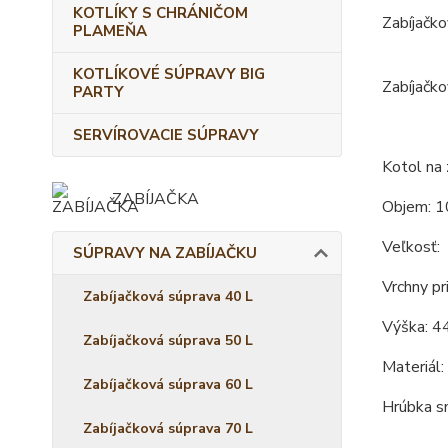
KOTLÍKY S CHRÁNIČOM
Zabíjačko
PLAMEŇA
KOTLÍKOVÉ SÚPRAVY BIG
Zabíjačko
PARTY
SERVÍROVACIE SÚPRAVY
Kotol na 
ZABÍJAČKA
Objem: 1
Veľkosť:
SÚPRAVY NA ZABÍJAČKU
Vrchny pr
Zabíjačková súprava 40 L
Výška: 4
Zabíjačková súprava 50 L
Materiál:
Zabíjačková súprava 60 L
Hrúbka s
Zabíjačková súprava 70 L