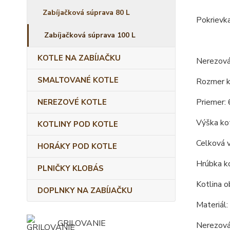
Zabíjačková súprava 80 L
Pokrievka
Zabíjačková súprava 100 L
KOTLE NA ZABÍJAČKU
Nerezová
SMALTOVANÉ KOTLE
Rozmer ko
Priemer: 
NEREZOVÉ KOTLE
Výška kot
KOTLINY POD KOTLE
Celková 
HORÁKY POD KOTLE
Hrúbka ko
PLNIČKY KLOBÁS
Kotlina o
DOPLNKY NA ZABÍJAČKU
Materiál:
GRILOVANIE
Nerezová 