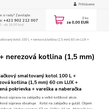
Prihlásenie
e si rady? Zavolajte.
0
ks
p: +421 902 212 007
za
0,00 EUR
0 - do 16:00 hod
ltovaný kotol 100 L + nerezová kotlina (1,5 mm) 60 cm LUX +
+ nerezová kotlina (1,5 mm)
jačkový smaltovaný kotol 100 L +
zová kotlina (1,5 mm) 60 cm LUX +
ená pokrievka + vareška a naberačka
čková súprava na zabíjačky a veľké kotlíkové akcie.
čková súprava obsahuje: Kotol na zabíjačku a guláš. Objem: