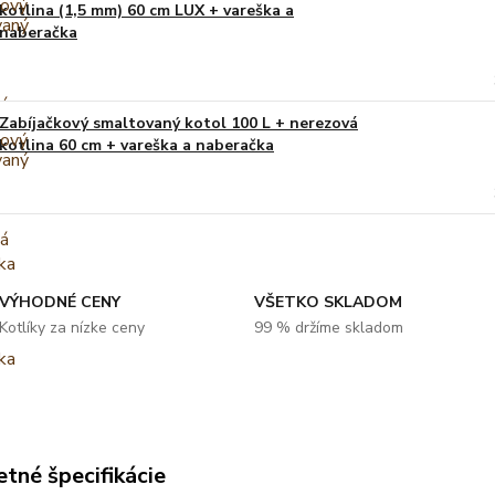
kotlina (1,5 mm) 60 cm LUX + vareška a
naberačka
Zabíjačkový smaltovaný kotol 100 L + nerezová
kotlina 60 cm + vareška a naberačka
VÝHODNÉ CENY
VŠETKO SKLADOM
Kotlíky za nízke ceny
99 % držíme skladom
tné špecifikácie