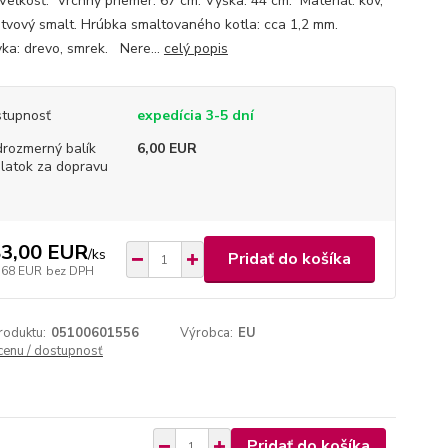
 Veľkosť: Vrchny priemer: 67 cm. Výška: 44 cm. Materiál: kov,
stvový smalt. Hrúbka smaltovaného kotla: cca 1,2 mm.
vka: drevo, smrek. Nere...
celý popis
tupnosť
expedícia 3-5 dní
rozmerný balík
6,00 EUR
platok za dopravu
3,00 EUR
/
ks
Pridať do košíka
,68 EUR
bez DPH
roduktu:
05100601556
Výrobca:
EU
 cenu / dostupnosť
Pridať do košíka