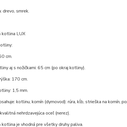
: drevo, smrek.
 kotlina LUX
tliny:
60 cm.
liny aj s nožičkami: 65 cm (po okraj kotliny).
výška: 170 cm.
tliny: 1,5 mm.
bsahuje: kotlinu, komín (dymovod): rúra, kĺb, strieška na komín, po
 kvalitná nehrdzavejúca oceľ (nerez).
kotlina je vhodná pre všetky druhy paliva.