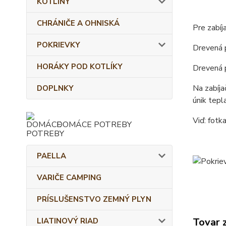
KOTLINY
CHRÁNIČE A OHNISKÁ
Pre zabíj
POKRIEVKY
Drevená p
HORÁKY POD KOTLÍKY
Drevená p
Na zabíja
DOPLNKY
únik tepl
Viď: fotka
DOMÁCE POTREBY
PAELLA
VARIČE CAMPING
PRÍSLUŠENSTVO ZEMNÝ PLYN
Tovar 
LIATINOVÝ RIAD