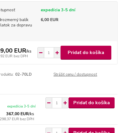
tupnosť
expedícia 3-5 dní
rozmerný balík
6,00 EUR
platok za dopravu
9,00 EUR
/
ks
Pridať do košíka
,92 EUR
bez DPH
roduktu:
02-70LD
Strážiť cenu / dostupnosť
Pridať do košíka
expedícia 3-5 dní
367,00 EUR
/
ks
298,37 EUR
bez DPH