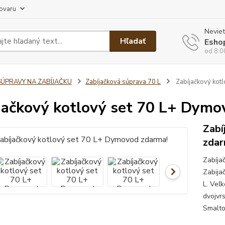
tovaru
Neviet
Hľadať
Esho
od 8:0
SÚPRAVY NA ZABÍJAČKU
Zabíjačková súprava 70 L
Zabíjačkový kot
jačkový kotlový set 70 L+ Dymo
Zabí
zdar
Zabíja
Zabija
L. Veľ
dvojvr
Smaltov