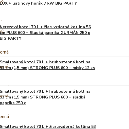
LUX + liatinový horák 7 kW BIG PARTY
Nerezový kotol 70 L + žiaruvzdorná kotlina 56
cm PLUS 600 + Sladká paprika GURMÁN 250 g
BIG PARTY
Smaltovaný kotol 70 L + hrubostenná kotlina
53 cm (1,5 mm) STRONG PLUS 600 + misky 12 ks
Smaltovaný kotol 70 L + hrubostenná kotlina
53 cm (1,5 mm) STRONG PLUS 600 + sladká
paprika 250 g
Smaltovaný kotol 70 L + žiaruvzdorná kotlina 53