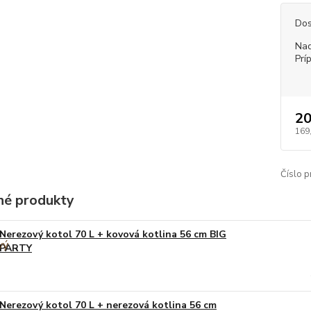
Dos
Nad
Prí
20
169
Číslo p
é produkty
Nerezový kotol 70 L + kovová kotlina 56 cm BIG
PARTY
Nerezový kotol 70 L + nerezová kotlina 56 cm