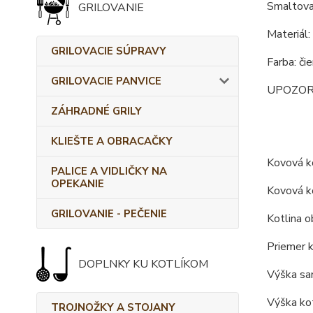
Smaltova
GRILOVANIE
Materiál:
GRILOVACIE SÚPRAVY
Farba: či
GRILOVACIE PANVICE
UPOZORNEN
ZÁHRADNÉ GRILY
KLIEŠTE A OBRACAČKY
Kovová ko
PALICE A VIDLIČKY NA
OPEKANIE
Kovová ko
GRILOVANIE - PEČENIE
Kotlina o
Priemer k
DOPLNKY KU KOTLÍKOM
Výška sam
Výška kot
TROJNOŽKY A STOJANY