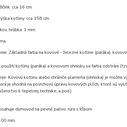
ičiek: cca 16 cm.
ýška kotliny: cca 158 cm.
 kov, hrúbka: 1 mm.
rna.
ie: Základná farba na kovové - železné kotline (paráka), kovovom
 použití kotliny (paráka) a kovovom ohnisku sa farba odstráni (tzv
ie: Kovovú kotlinu alebo chrániče plameňa (ohniska) je možne v
torá je vhodná na povrchovú úpravu kovových plôch, ktoré sú vys
lušenstvo k tepelnej technike, a pod.).
bsahuje dymovod na pevné palivo: rúra s kĺbom
100 mm.