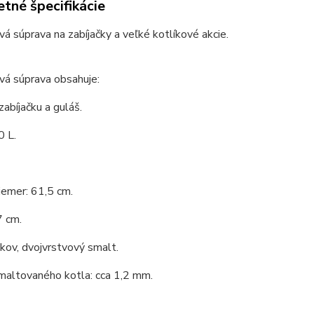
tné špecifikácie
vá súprava na zabíjačky a veľké kotlíkové akcie.
vá súprava obsahuje:
zabíjačku a guláš.
0 L.
iemer: 61,5 cm.
7 cm.
 kov, dvojvrstvový smalt.
maltovaného kotla: cca 1,2 mm.