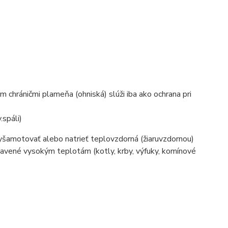
 chráničmi plameňa (ohniská) slúži iba ako ochrana pri
.spáli)
yšamotovať alebo natrieť teplovzdorná (žiaruvzdornou)
tavené vysokým teplotám (kotly, krby, výfuky, komínové