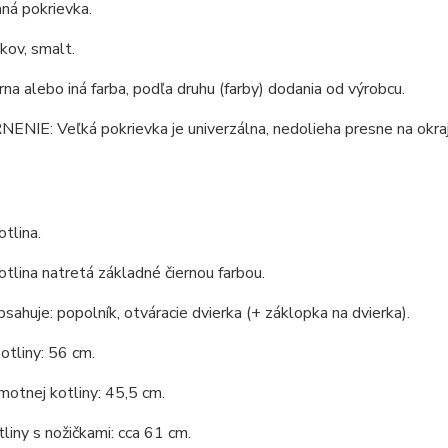
ná pokrievka.
 kov, smalt.
erna alebo iná farba, podľa druhu (farby) dodania od výrobcu.
IE: Veľká pokrievka je univerzálna, nedolieha presne na okraj 
tlina.
tlina natretá základné čiernou farbou.
bsahuje: popolník, otváracie dvierka (+ záklopka na dvierka).
otliny: 56 cm.
otnej kotliny: 45,5 cm.
liny s nožičkami: cca 61 cm.