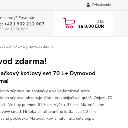
Prihlásenie
e si rady? Zavolajte.
0
ks
p: +421 902 212 007
za
0,00 EUR
0 - do 16:00 hod
lový set 70 L+ Dymovod zdarma!
vod zdarma!
jačkový kotlový set 70 L+ Dymovod
ma!
čková súprava na zabíjačky a veľké kotlíkové akcie.
čková súprava obsahuje: Kotol na zabíjačku a guláš. Objem: 70
kosť: Vrchny priemer: 61,5 cm. Výška: 37 cm. Materiál: kov,
stvový smalt. Hrúbka smaltovaného kotla: cca 1,2 mm.
aná pokrievka. Materiál: kov, smalt. Far...
celý popis