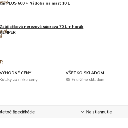
cm PLUS 600 + Nádoba na masť 10 L
Zabíjačková nerezová súprava 70 L + horák
KEMPER
VÝHODNÉ CENY
VŠETKO SKLADOM
Kotlíky za nízke ceny
99 % držíme skladom
etné špecifikácie
Na stiahnutie