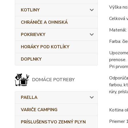
Výška nož
KOTLINY
Celková v
CHRÁNIČE A OHNISKÁ
Materiál:
POKRIEVKY
Farba: čie
HORÁKY POD KOTLÍKY
Upozornen
DOPLNKY
prenose.
Pri prvom
Odporúčan
DOMÁCE POTREBY
farbou, k
rúry, prís
PAELLA
VARIČE CAMPING
Kotlina o
Priemer 
PRÍSLUŠENSTVO ZEMNÝ PLYN