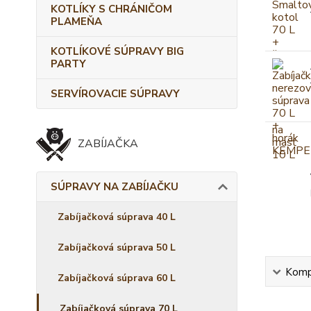
KOTLÍKY S CHRÁNIČOM
PLAMEŇA
KOTLÍKOVÉ SÚPRAVY BIG
PARTY
SERVÍROVACIE SÚPRAVY
ZABÍJAČKA
SÚPRAVY NA ZABÍJAČKU
Zabíjačková súprava 40 L
Zabíjačková súprava 50 L
Kompl
Zabíjačková súprava 60 L
Zabíjačková súprava 70 L