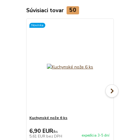
Súvisiaci tovar
50
Novinka
Novinka
Kuchynské nože 6 ks
Kuchynské n
6,90 EUR
9,90 EU
/
ks
expedícia 3-5 dní
5,61 EUR
bez DPH
8,05 EUR
be