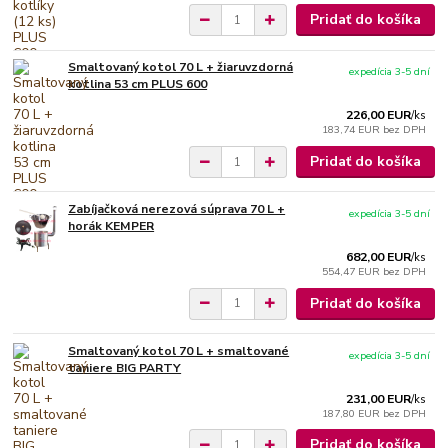
Pridať do košíka
Smaltovaný kotol 70 L + žiaruvzdorná
expedícia 3-5 dní
kotlina 53 cm PLUS 600
226,00 EUR
/
ks
183,74 EUR
bez DPH
Pridať do košíka
Zabíjačková nerezová súprava 70 L +
expedícia 3-5 dní
horák KEMPER
682,00 EUR
/
ks
554,47 EUR
bez DPH
Pridať do košíka
Smaltovaný kotol 70 L + smaltované
expedícia 3-5 dní
taniere BIG PARTY
231,00 EUR
/
ks
187,80 EUR
bez DPH
Pridať do košíka