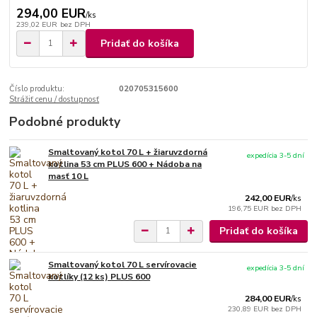
294,00 EUR
/
ks
239,02 EUR
bez DPH
Pridať do košíka
Číslo produktu:
020705315600
Strážiť cenu / dostupnosť
Podobné produkty
Smaltovaný kotol 70 L + žiaruvzdorná
expedícia 3-5 dní
kotlina 53 cm PLUS 600 + Nádoba na
masť 10 L
242,00 EUR
/
ks
196,75 EUR
bez DPH
Pridať do košíka
Smaltovaný kotol 70 L servírovacie
expedícia 3-5 dní
kotlíky (12 ks) PLUS 600
284,00 EUR
/
ks
230,89 EUR
bez DPH