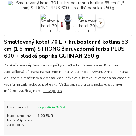
Smaltovaný kotol 70 L + hrubostenná kotlina 53
cm (1,5 mm) STRONG žiaruvzdorná farba PLUS
600 + sladká paprika GURMÁN 250 g
Zabíjačková súprava na zabíjačky a veľké kotlíkové akcie. Kvalitná
zabíjačková súprava na varenie mäsa, vnútornosti, vývaru z mäsa, mäsa
do jaterníc, tlačenky a klobás. Zabíjačková súprava je vhodná na varenie
vývaru na zabíjačkovú polievku. Veľkokapacitnú zabíjačkovú súpravu
môžete využiť aj na v...
celý popis
Dostupnosť
expedícia 3-5 dní
Nadrozmerný
6,00 EUR
balík Príplatok
za dopravu