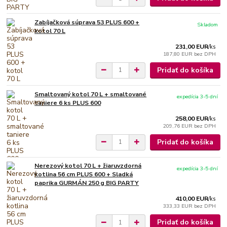
Zabíjačková súprava 53 PLUS 600 +
Skladom
kotol 70 L
231,00 EUR
/
ks
187,80 EUR
bez DPH
Pridať do košíka
Smaltovaný kotol 70 L + smaltované
expedícia 3-5 dní
taniere 6 ks PLUS 600
258,00 EUR
/
ks
209,76 EUR
bez DPH
Pridať do košíka
Nerezový kotol 70 L + žiaruvzdorná
expedícia 3-5 dní
kotlina 56 cm PLUS 600 + Sladká
paprika GURMÁN 250 g BIG PARTY
410,00 EUR
/
ks
333,33 EUR
bez DPH
Pridať do košíka