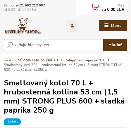
0
ks
Eshop: +421 902 212 007
za
0,00 EUR
od 8:00 - do 16:00 hod
Menu
Hľadať
Úvod
SÚPRAVY NA ZABÍJAČKU
Zabíjačková súprava 70 L
Smaltovaný kotol 70 L + hrubostenná kotlina 53 cm (1,5 mm) STRONG PLUS
600 + sladká paprika 250 g
Smaltovaný kotol 70 L +
hrubostenná kotlina 53 cm (1,5
mm) STRONG PLUS 600 + sladká
paprika 250 g
Novinka