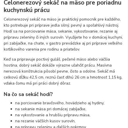
Celonerezový sekáč na mäso pre poriadnu
kuchynskú prácu
Celonerezový sekáč na mäso je praktický pomocník pre každého,
kto potrebuje pri príprave jedla silný, pevný a spoľahlivý nástroj.
Hodí sa na porciovanie mäsa, sekanie, vykosťovanie, rezanie aj
prípravu zeleniny či iných surovín. Využijete ho v domácej kuchyni,
pri zabíjačke, na chate, v gastro prevádzke aj pri príprave veľkého
kotlíkového varenia pre rodinu a priateľov.
Keď sa pripravuje poctivý guláš, pečené mäso alebo väčšia
hostina, dobrý sekáč dokáže výrazne uľahčiť prácu. Masívna
nerezová konštrukcia pôsobí pevne, čisto a odolne. Sekáč má
celkovú dĺžku 42,5 cm, reznú časť dlhú 26 cm a hmotnosť 1,15 kg,
vďaka čomu má pri práci dobrý dôraz.
Na čo sa sekáč hodí?
na porciovanie bravčového, hovädzieho aj hydiny,
na sekanie mäsa pri domácej zabíjačke,
na vykosťovanie a hrubšiu prípravu mäsa,
na rezanie väčších kusov surovín,
na prípravu zeleniny a ďalších pokrmov,