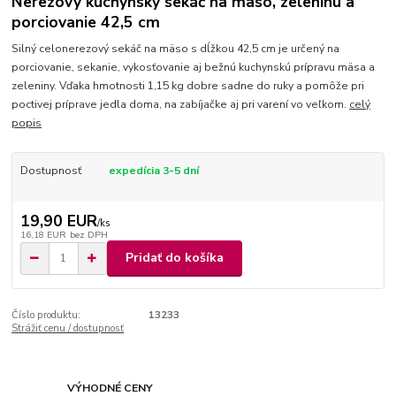
Nerezový kuchynský sekáč na mäso, zeleninu a
porciovanie 42,5 cm
Silný celonerezový sekáč na mäso s dĺžkou 42,5 cm je určený na
porciovanie, sekanie, vykosťovanie aj bežnú kuchynskú prípravu mäsa a
zeleniny. Vďaka hmotnosti 1,15 kg dobre sadne do ruky a pomôže pri
poctivej príprave jedla doma, na zabíjačke aj pri varení vo veľkom.
celý
popis
Dostupnosť
expedícia 3-5 dní
19,90 EUR
/
ks
16,18 EUR
bez DPH
Pridať do košíka
Číslo produktu:
13233
Strážiť cenu / dostupnosť
VÝHODNÉ CENY