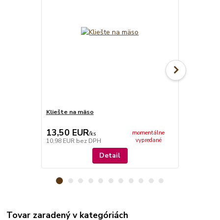
Kliešte na mäso
Nerezový hr
13,50 EUR
43,00 E
momentálne
/
ks
vypredané
10,98 EUR
bez DPH
34,96 EUR
b
Detail
Tovar zaradený v kategóriách