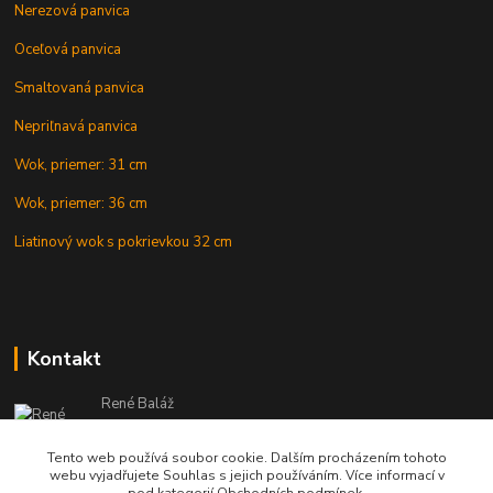
Nerezová panvica
Oceľová panvica
Smaltovaná panvica
Nepriľnavá panvica
Wok, priemer: 31 cm
Wok, priemer: 36 cm
Liatinový wok s pokrievkou 32 cm
Kontakt
René Baláž
Eshop: +421 902 212 007
od 8:00 - do 16:00 hod
Tento web používá soubor cookie. Dalším procházením tohoto
webu vyjadřujete Souhlas s jejich používáním. Více informací v
info@kotlikyshop.sk