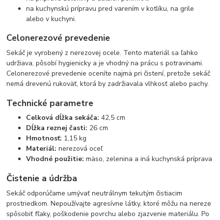
na kuchynskú prípravu pred varením v kotlíku, na grile
alebo v kuchyni.
Celonerezové prevedenie
Sekáč je vyrobený z nerezovej ocele. Tento materiál sa ľahko
udržiava, pôsobí hygienicky a je vhodný na prácu s potravinami.
Celonerezové prevedenie oceníte najmä pri čistení, pretože sekáč
nemá drevenú rukoväť, ktorá by zadržiavala vlhkosť alebo pachy.
Technické parametre
Celková dĺžka sekáča:
42,5 cm
Dĺžka reznej časti:
26 cm
Hmotnosť:
1,15 kg
Materiál:
nerezová oceľ
Vhodné použitie:
mäso, zelenina a iná kuchynská príprava
Čistenie a údržba
Sekáč odporúčame umývať neutrálnym tekutým čistiacim
prostriedkom. Nepoužívajte agresívne látky, ktoré môžu na nereze
spôsobiť fľaky, poškodenie povrchu alebo zjazvenie materiálu. Po