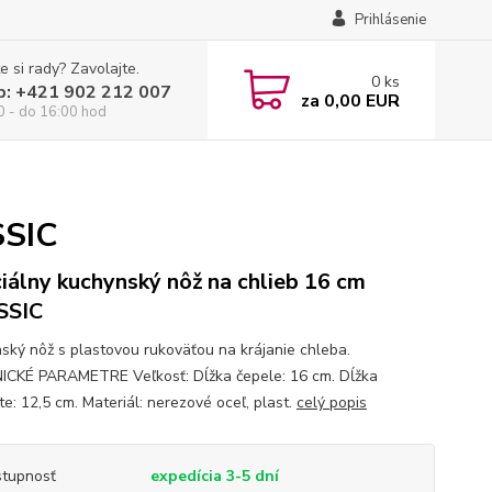
Prihlásenie
e si rady? Zavolajte.
0
ks
p: +421 902 212 007
za
0,00 EUR
0 - do 16:00 hod
SSIC
iálny kuchynský nôž na chlieb 16 cm
SSIC
ský nôž s plastovou rukoväťou na krájanie chleba.
CKÉ PARAMETRE Veľkosť: Dĺžka čepele: 16 cm. Dĺžka
e: 12,5 cm. Materiál: nerezové oceľ, plast.
celý popis
tupnosť
expedícia 3-5 dní