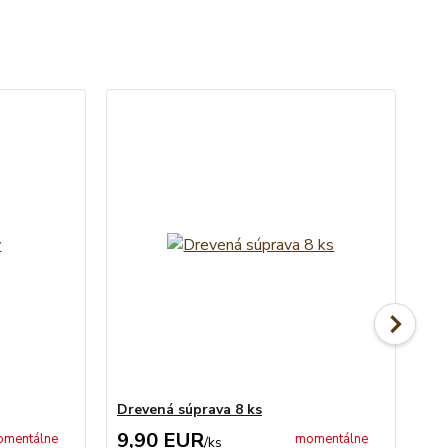
Drevená súprava 8 ks
Ob
9,90 EUR
5
mentálne
momentálne
/
ks