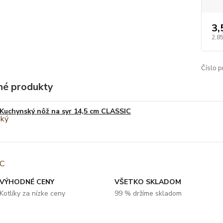
3,
2,8
Číslo p
é produkty
Kuchynský nôž na syr 14,5 cm CLASSIC
VÝHODNÉ CENY
VŠETKO SKLADOM
Kotlíky za nízke ceny
99 % držíme skladom