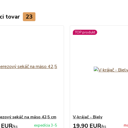
ci tovar
23
TOP produkt
ezový sekáč na mäso 42,5 cm
V-krájač - Biely
 EUR
19,90 EUR
expedícia 3-5
mo
/
ks
/
ks