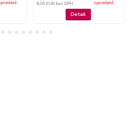
ypredané
vypredané
8,05 EUR
bez DPH
4,
Detail