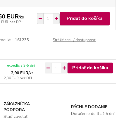
50 EUR
/
ks
Pridať do košíka
5 EUR
bez DPH
roduktu:
161235
Strážiť cenu / dostupnosť
expedícia 3-5 dní
Pridať do košíka
2,90 EUR
/
ks
2,36 EUR
bez DPH
ZÁKAZNÍCKA
RÝCHLE DODANIE
PODPORA
Doručenie do 3 až 5 dní
Stačí zavolať