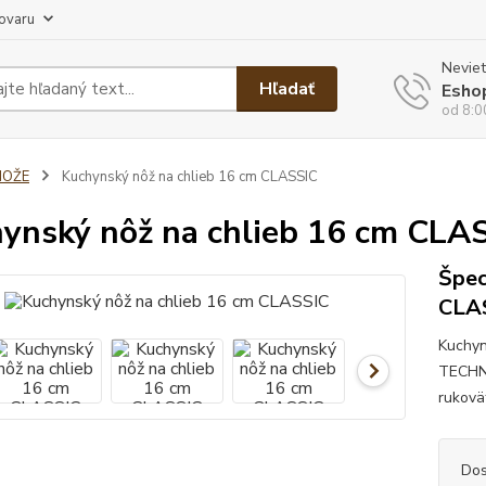
tovaru
Neviet
Hľadať
Esho
od 8:0
NOŽE
Kuchynský nôž na chlieb 16 cm CLASSIC
ynský nôž na chlieb 16 cm CLA
Špec
CLA
Kuchyn
TECHNI
rukovät
Dos