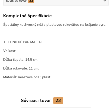
Súvisiaci tovar
23
Kompletné špecifikácie
Špeciálny kuchynský nôž s plastovou rukoväťou na krájanie syru.
TECHNICKÉ PARAMETRE
Veľkosť:
Dĺžka čepele: 14,5 cm.
Dĺžka rukoväte: 11 cm.
Materiál: nerezové oceľ, plast.
Súvisiaci tovar
23