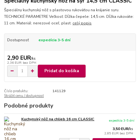
Špeciálny kuchynský nôž na syr 14,5 cm CLASSIC
Špeciálny kuchynský nôž s plastovou rukoväťou na krájanie syru.
TECHNICKÉ PARAMETRE Veľkosť: Dĺžka čepele: 14,5 cm. Dĺžka rukoväte:
11 cm. Materiál: nerezové oceľ, plast.
celý popis
Dostupnosť
expedícia 3-5 dní
2,90 EUR
/
ks
2,36 EUR
bez DPH
Pridať do košíka
Číslo produktu:
141129
Strážiť cenu / dostupnosť
Podobné produkty
Kuchynský nôž na chlieb 16 cm CLASSIC
expedícia 3-5 dní
3,50 EUR
/
ks
2,85 EUR
bez DPH