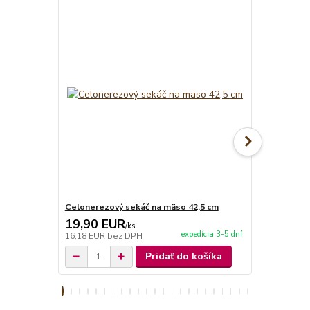
TOP produkt
Celonerezový sekáč na mäso 42,5 cm
V-krájač - Bi
19,90 EUR
19,90 E
/
ks
expedícia 3-5 dní
16,18 EUR
bez DPH
16,18 EUR
b
Pridať do košíka