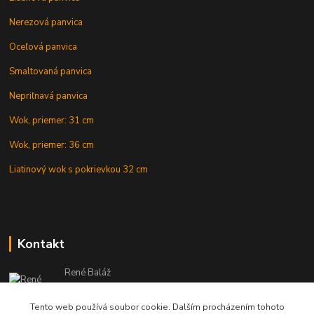
Nerezová panvica
Oceľová panvica
Smaltovaná panvica
Nepriľnavá panvica
Wok, priemer: 31 cm
Wok, priemer: 36 cm
Liatinový wok s pokrievkou 32 cm
Kontakt
René Baláž
Eshop: +421 902 212 007
od 8:00 - do 16:00 hod
Tento web používá soubor cookie. Dalším procházením tohoto