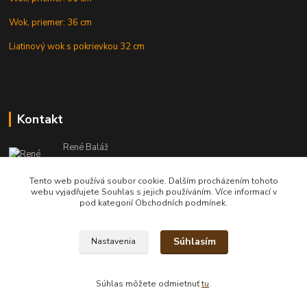
Wok, priemer: 36 cm
Liatinový wok s pokrievkou 32 cm
Kontakt
René Baláž
Eshop: +421 902 212 007
od 8:00 - do 16:00 hod
Tento web používá soubor cookie. Dalším procházením tohoto
webu vyjadřujete Souhlas s jejich používáním. Více informací v
info@kotlikyshop.sk
pod kategorií Obchodních podmínek.
Súhlasím
Nastavenia
Copyright © 2014-2030 KOTLIKYSHOP.sk, všetky práva vyhradené
Súhlas môžete odmietnuť
tu
.
Vytvorené na
Eshop-rychlo.sk