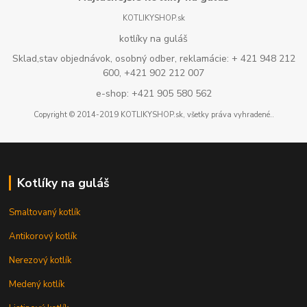
KOTLIKYSHOP.sk
kotlíky na guláš
Sklad,stav objednávok, osobný odber, reklamácie: + 421 948 212
600, +421 902 212 007
e-shop: +421 905 580 562
Copyright © 2014-2019 KOTLIKYSHOP.sk, všetky práva vyhradené..
Kotlíky na guláš
Smaltovaný kotlík
Antikorový kotlík
Nerezový kotlík
Medený kotlík