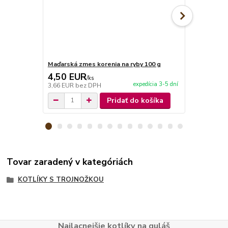
Maďarská zmes korenia na ryby 100 g
Maďarská zm
4,50 EUR
4,50 EU
/
ks
expedícia 3-5 dní
3,66 EUR
bez DPH
3,66 EUR
be
Pridať do košíka
Tovar zaradený v kategóriách
KOTLÍKY S TROJNOŽKOU
Najlacnejšie kotlíky na guláš