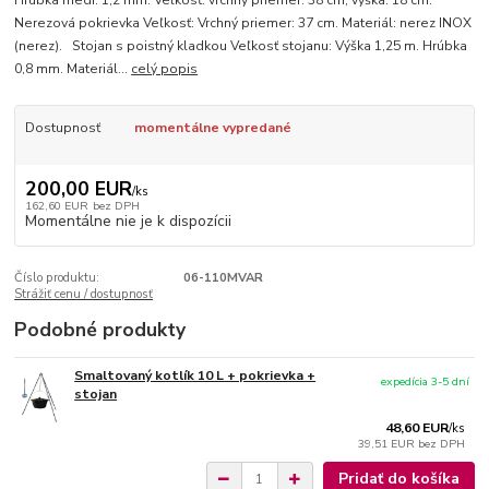
Hrúbka medi: 1,2 mm. Veľkosť: vrchný priemer: 38 cm, výška: 18 cm.
Nerezová pokrievka Veľkosť: Vrchný priemer: 37 cm. Materiál: nerez INOX
(nerez). Stojan s poistný kladkou Veľkosť stojanu: Výška 1,25 m. Hrúbka
0,8 mm. Materiál...
celý popis
Dostupnosť
momentálne vypredané
200,00 EUR
/
ks
162,60 EUR
bez DPH
Momentálne nie je k dispozícii
Číslo produktu:
06-110MVAR
Strážiť cenu / dostupnosť
Podobné produkty
Smaltovaný kotlík 10 L + pokrievka +
expedícia 3-5 dní
stojan
48,60 EUR
/
ks
39,51 EUR
bez DPH
Pridať do košíka