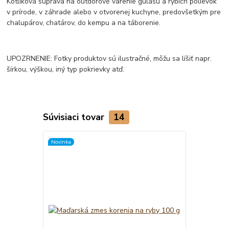
Kotlíková súprava na outdorové varenie gulášu a rybích polievok
v prírode, v záhrade alebo v otvorenej kuchyne, predovšetkým pre
chalupárov, chatárov, do kempu a na táborenie.
UPOZRNENIE: Fotky produktov sú ilustračné, môžu sa líšiť napr.
šírkou, výškou, iný typ pokrievky atď.
Súvisiaci tovar
14
Novinka
TOP produkt
Novinka