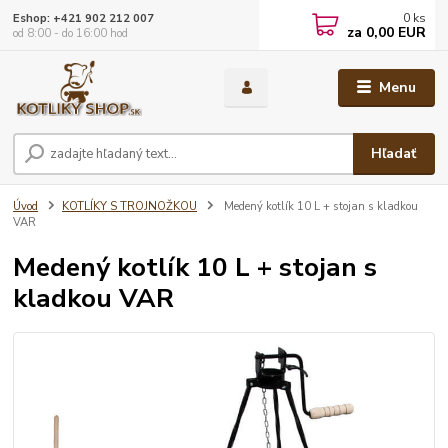
0
ks
Eshop: +421 902 212 007
za
0,00 EUR
od 8:00 - do 16:00 hod
Menu
Hľadať
Úvod
KOTLÍKY S TROJNOŽKOU
Medený kotlík 10 L + stojan s kladkou
VAR
Medený kotlík 10 L + stojan s
kladkou VAR