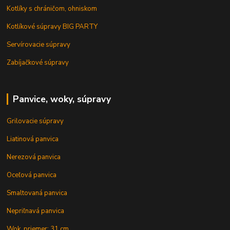
Kotlíky s chráničom, ohniskom
Kotlíkové súpravy BIG PARTY
Servírovacie súpravy
Zabíjačkové súpravy
Panvice, woky, súpravy
Grilovacie súpravy
Liatinová panvica
Nerezová panvica
Oceľová panvica
Smaltovaná panvica
Nepriľnavá panvica
Wok, priemer: 31 cm