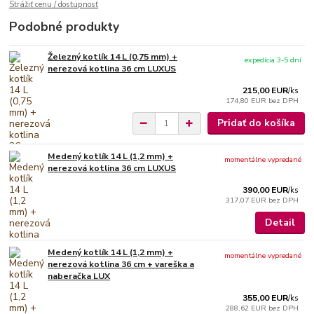
Strážiť cenu / dostupnosť
Podobné produkty
Železný kotlík 14 L (0,75 mm) +
expedícia 3-5 dní
nerezová kotlina 36 cm LUXUS
215,00 EUR
/
ks
174,80 EUR
bez DPH
Pridať do košíka
Medený kotlík 14 L (1,2 mm) +
momentálne vypredané
nerezová kotlina 36 cm LUXUS
390,00 EUR
/
ks
317,07 EUR
bez DPH
Detail
Medený kotlík 14 L (1,2 mm) +
momentálne vypredané
nerezová kotlina 36 cm + vareška a
naberačka LUX
355,00 EUR
/
ks
288,62 EUR
bez DPH