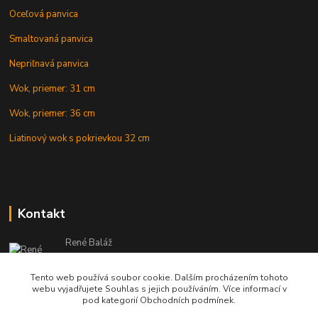
Oceľová panvica
Smaltovaná panvica
Nepriľnavá panvica
Wok, priemer: 31 cm
Wok, priemer: 36 cm
Liatinový wok s pokrievkou 32 cm
Kontakt
René Baláž
Eshop: +421 902 212 007
od 8:00 - do 16:00 hod
Tento web používá soubor cookie. Dalším procházením tohoto
webu vyjadřujete Souhlas s jejich používáním. Více informací v
info@kotlikyshop.sk
pod kategorií Obchodních podmínek.