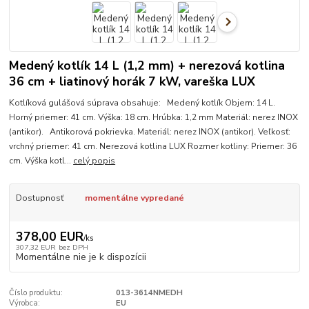
Medený kotlík 14 L (1,2 mm) + nerezová kotlina
36 cm + liatinový horák 7 kW, vareška LUX
Kotlíková gulášová súprava obsahuje: Medený kotlík Objem: 14 L.
Horný priemer: 41 cm. Výška: 18 cm. Hrúbka: 1,2 mm Materiál: nerez INOX
(antikor). Antikorová pokrievka. Materiál: nerez INOX (antikor). Veľkosť:
vrchný priemer: 41 cm. Nerezová kotlina LUX Rozmer kotliny: Priemer: 36
cm. Výška kotl...
celý popis
Dostupnosť
momentálne vypredané
378,00 EUR
/
ks
307,32 EUR
bez DPH
Momentálne nie je k dispozícii
Číslo produktu:
013-3614NMEDH
Výrobca:
EU