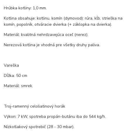
Hrúbka kotliny: 1,0 mm.
Kotlina obsahuje: kotlinu, komín (dymovod): rúra, kĺb, strieška na
komín, popolník, otváracie dvierka (+ záklopka na dvierka).
Materiál: kvalitná nehrdzavejúca oceľ (nerez).
Nerezová kotlina je vhodná pre všetky druhy paliva.
Vareška
Dĺžka: 50 cm
Materiál: smrek.
Troj-ramenný celoliatinový horák
Výkon: 7 kW, spotreba propán-butánu iba do 544 kg/h.
Nízkotlakový spotrebič (28 - 30 mbar).