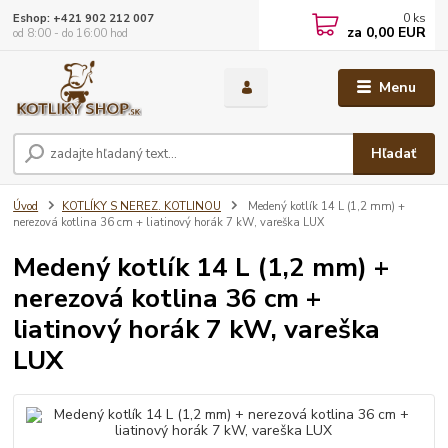
0
ks
Eshop: +421 902 212 007
za
0,00 EUR
od 8:00 - do 16:00 hod
Menu
Hľadať
Úvod
KOTLÍKY S NEREZ. KOTLINOU
Medený kotlík 14 L (1,2 mm) +
nerezová kotlina 36 cm + liatinový horák 7 kW, vareška LUX
Medený kotlík 14 L (1,2 mm) +
nerezová kotlina 36 cm +
liatinový horák 7 kW, vareška
LUX