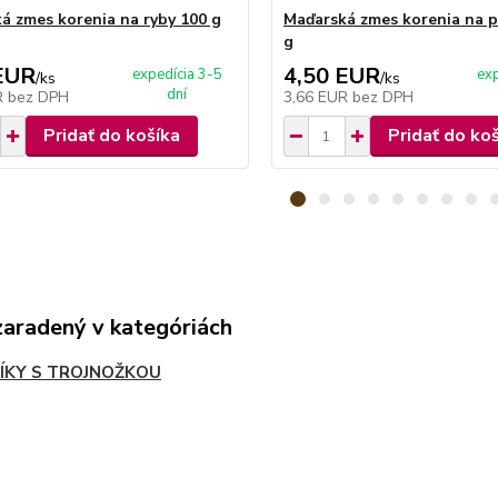
á zmes korenia na ryby 100 g
Maďarská zmes korenia na p
g
EUR
4,50 EUR
expedícia 3-5
exp
/
ks
/
ks
dní
R
bez DPH
3,66 EUR
bez DPH
Pridať do košíka
Pridať do ko
zaradený v kategóriách
ÍKY S TROJNOŽKOU