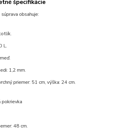
tné špecifikácie
 súprava obsahuje:
otlík.
0 L.
 meď.
edi: 1,2 mm.
vrchný priemer: 51 cm, výška: 24 cm.
 pokrievka
iemer: 48 cm.