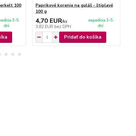
erkelt 100
Paprikové korenie na guláš - štiplavé
Pap
100 g
10
4,70 EUR
4
edícia 3-5
expedícia 3-5
/
ks
dní
dní
3,82 EUR
bez DPH
3,
šíka
Pridať do košíka