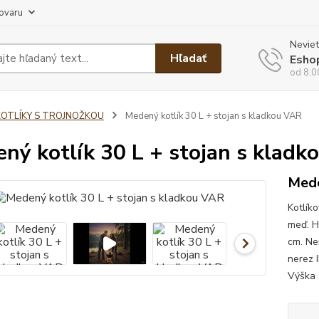
tovaru
Neviet
Hľadať
Esho
od 8:0
KOTLÍKY S TROJNOŽKOU
Medený kotlík 30 L + stojan s kladkou VAR
ný kotlík 30 L + stojan s kladk
Mede
Kotlík
meď. H
cm. Ne
nerez 
Výška 