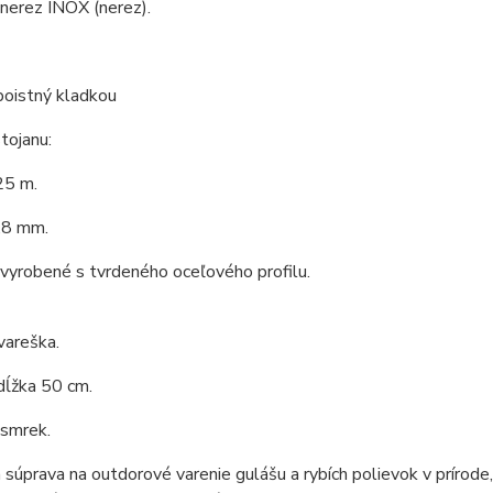
 nerez INOX (nerez).
poistný kladkou
tojanu:
25 m.
,8 mm.
 vyrobené s tvrdeného oceľového profilu.
vareška.
dĺžka 50 cm.
 smrek.
 súprava na outdorové varenie gulášu a rybích polievok v prírod