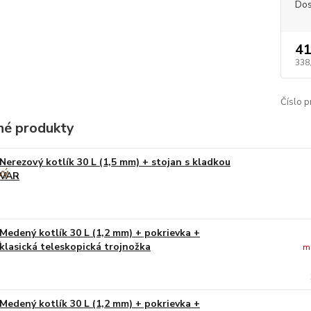
Dos
41
338
Číslo p
é produkty
Nerezový kotlík 30 L (1,5 mm) + stojan s kladkou
VAR
Medený kotlík 30 L (1,2 mm) + pokrievka +
klasická teleskopická trojnožka
m
Medený kotlík 30 L (1,2 mm) + pokrievka +