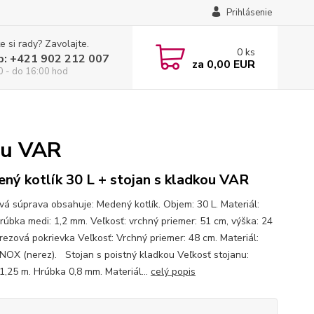
Prihlásenie
e si rady? Zavolajte.
0
ks
p: +421 902 212 007
za
0,00 EUR
0 - do 16:00 hod
ou VAR
ný kotlík 30 L + stojan s kladkou VAR
ová súprava obsahuje: Medený kotlík. Objem: 30 L. Materiál:
rúbka medi: 1,2 mm. Veľkosť: vrchný priemer: 51 cm, výška: 24
rezová pokrievka Veľkosť: Vrchný priemer: 48 cm. Materiál:
INOX (nerez). Stojan s poistný kladkou Veľkosť stojanu:
1,25 m. Hrúbka 0,8 mm. Materiál...
celý popis